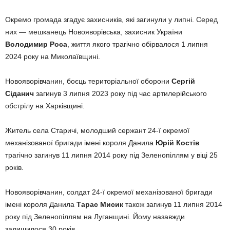
Окремо громада згадує захисників, які загинули у липні. Серед
них — мешканець Новояворівська, захисник України
Володимир Роса
, життя якого трагічно обірвалося 1 липня
2024 року на Миколаївщині.
Новояворівчанин, боєць територіальної оборони
Сергій
Сіданич
загинув 3 липня 2023 року під час артилерійського
обстрілу на Харківщині.
Житель села Старичі, молодший сержант 24-ї окремої
механізованої бригади імені короля Данила
Юрій Костів
трагічно загинув 11 липня 2014 року під Зеленопіллям у віці 25
років.
Новояворівчанин, солдат 24-ї окремої механізованої бригади
імені короля Данила
Тарас Мисик
також загинув 11 липня 2014
року під Зеленопіллям на Луганщині. Йому назавжди
залишилося 30 років.