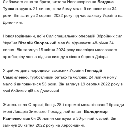
Люблячого сина та брата, жителя Новояворівська
Богдана
Турка
згадують 21 липня, коли йому мало б виповнитися 34
роки. Він загинув 2 серпня 2022 року під час захисту України на
Донеччині.
Новояворівчанин, воїн Сил спеціальних операцій Збройних сил
України
Віталій Яворський
мав би відзначати 48-річчя 24
липня. Він загинув 15 квітня 2024 року внаслідок масованого
артобстрілу човна під час виходу з лівого берега Дніпра.
У цей же день народився захисник України
Геннадій
Самойленко
, турботливий батько та чоловік. 24 липня йому
мало б виповнитися 53 роки. Він загинув 19 серпня 2022 року в
зоні бойових дій на Донеччині.
Житель села Старичі, боєць 28-ї окремої механізованої бригади
імені Лицарів Зимового Походу, лейтенант
Володимир
Радченко
мав би 26 липня святкувати 30-річний ювілей. Він
загинув 20 квітня 2022 року на Херсонщині.