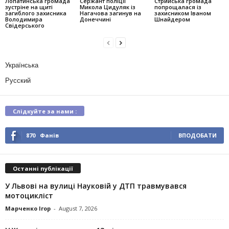
Лопатинська громада
Сержант поліції
Стрийська громада
зустріне на щиті
Микола Цидуляк із
попрощалася із
загиблого захисника
Нагачова загинув на
захисником Іваном
Володимира
Донеччині
Шнайдером
Свідерського
Українська
Русский
Слідкуйте за нами :
870
Фанів
ВПОДОБАТИ
Останні публікації
У Львові на вулиці Науковій у ДТП травмувався
мотоцикліст
Марченко Ігор
-
August 7, 2026