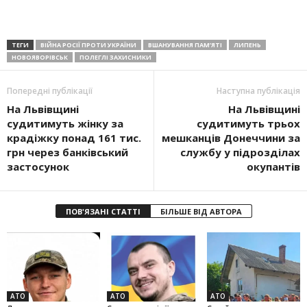
ТЕГИ
ВІЙНА РОСІЇ ПРОТИ УКРАЇНИ
ВШАНУВАННЯ ПАМ’ЯТІ
ЛИПЕНЬ
НОВОЯВОРІВСЬК
ПОЛЕГЛІ ЗАХИСНИКИ
Попередні публікації
Наступна публікація
На Львівщині
На Львівщині
судитимуть жінку за
судитимуть трьох
крадіжку понад 161 тис.
мешканців Донеччини за
грн через банківський
службу у підрозділах
застосунок
окупантів
ПОВ'ЯЗАНІ СТАТТІ
БІЛЬШЕ ВІД АВТОРА
АТО
АТО
АТО