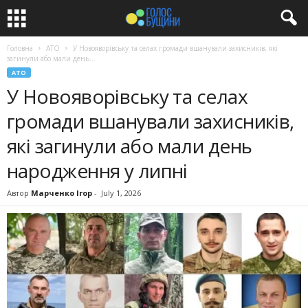
Головна
АТО
У Новояворівську та селах громади вшанували захисників, які
загинули або мали день...
АТО
У Новояворівську та селах
громади вшанували захисників,
які загинули або мали день
народження у липні
Автор
Марченко Ігор
-
July 1, 2026