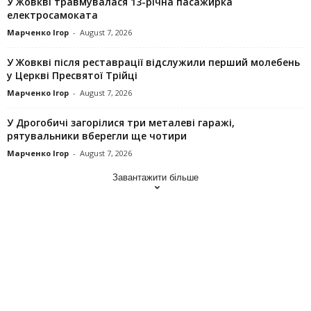
У Жовкві травмувалася 13-річна пасажирка
електросамоката
Марченко Ігор
-
August 7, 2026
У Жовкві після реставрації відслужили перший молебень
у Церкві Пресвятої Трійці
Марченко Ігор
-
August 7, 2026
У Дрогобичі загорілися три металеві гаражі,
рятувальники вберегли ще чотири
Марченко Ігор
-
August 7, 2026
Завантажити більше