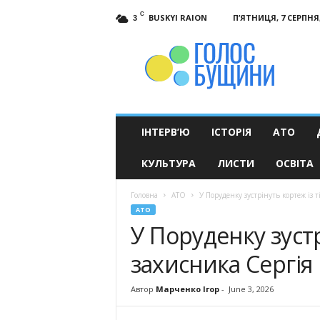
C
BUSKYI RAION
П’ЯТНИЦЯ, 7 СЕРПНЯ,
3
Голос
Бущини
ІНТЕРВ’Ю
ІСТОРІЯ
АТО
КУЛЬТУРА
ЛИСТИ
ОСВІТА
Головна
АТО
У Поруденку зустрінуть кортеж із
АТО
У Поруденку зустр
захисника Сергі
Автор
Марченко Ігор
-
June 3, 2026