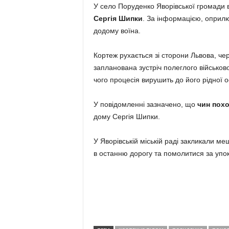
У село Поруденко Яворівської громади в
Сергія Шипки
. За інформацією, оприлю
додому воїна.
Кортеж рухається зі сторони Львова, ч
запланована зустріч полеглого військо
чого процесія вирушить до його рідної о
У повідомленні зазначено, що
чин пох
дому Сергія Шипки.
У Яворівській міській раді закликали ме
в останню дорогу та помолитися за упок