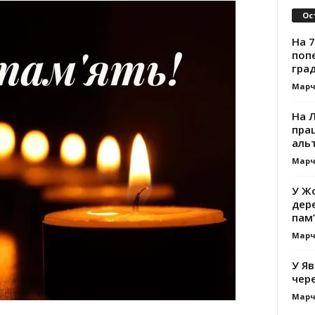
Ос
На 7
поп
гра
Марч
На 
прац
альт
Марч
У Жо
дере
пам’
Марч
У Яв
чере
Марч