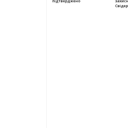
підтверджено
захис
Свідер