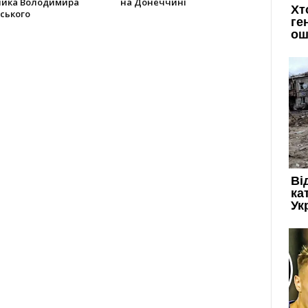
ника Володимира
на Донеччині
ського