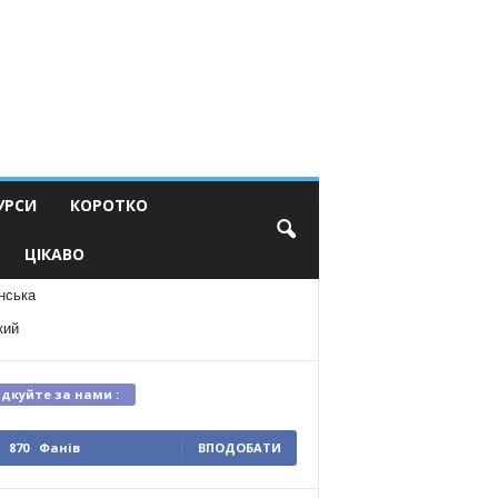
УРСИ
КОРОТКО
ЦІКАВО
нська
кий
ідкуйте за нами :
870
Фанів
ВПОДОБАТИ