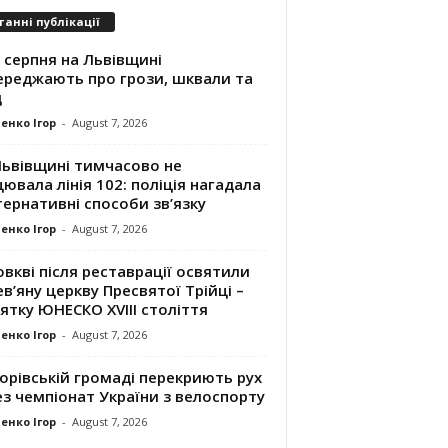
танні публікації
 серпня на Львівщині
ереджають про грози, шквали та
д
енко Ігор
-
August 7, 2026
Львівщині тимчасово не
ювала лінія 102: поліція нагадала
ернативні способи зв’язку
енко Ігор
-
August 7, 2026
вкві після реставрації освятили
в’яну церкву Пресвятої Трійці –
ятку ЮНЕСКО XVIII століття
енко Ігор
-
August 7, 2026
орівській громаді перекриють рух
з чемпіонат України з велоспорту
енко Ігор
-
August 7, 2026