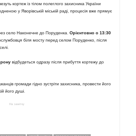
езуть кортеж із тілом полеглого захисника України
дненою у Яворівській міській раді, процесія вже прямує
ерез село Наконечне до Поруденка.
Орієнтовно о 13:30
вослужбовця біля мосту перед селом Поруденко, після
селі.
орону
відбудеться одразу після прибуття кортежу до
шканців громади гідно зустріти захисника, провести його
ій його душі.
На замітку