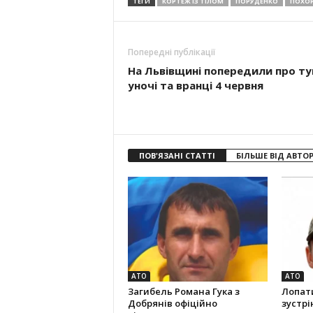
ТЕГИ
КОРТЕЖ ІЗ ТІЛОМ
ПОРУДЕНКО
ПОХОР
Попередні публікації
На Львівщині попередили про т
уночі та вранці 4 червня
ПОВ'ЯЗАНІ СТАТТІ
БІЛЬШЕ ВІД АВТО
АТО
АТО
Загибель Романа Гука з
Лопат
Добрянів офіційно
зустрі