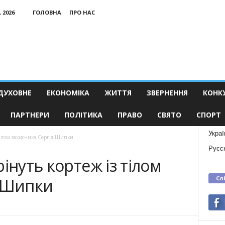
 2026
ГОЛОВНА
ПРО НАС
ДУХОВНЕ
ЕКОНОМІКА
ЖИТТЯ
ЗВЕРНЕННЯ
КОНК
ПАРТНЕРИ
ПОЛІТИКА
ПРАВО
СВЯТО
СПОРТ
Украї
 тілом захисника Сергія Шипки
Русс
інуть кортеж із тілом
Сл
я Шипки