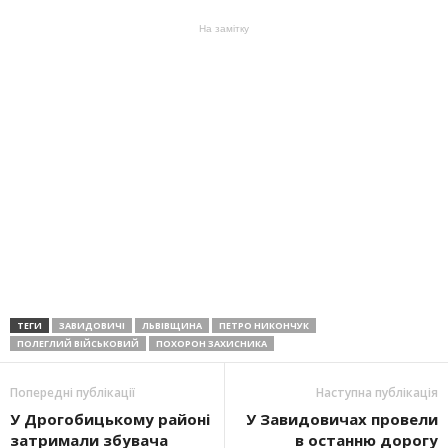
На замітку
ТЕГИ
ЗАВИДОВИЧІ
ЛЬВІВЩИНА
ПЕТРО НИКОНЧУК
ПОЛЕГЛИЙ ВІЙСЬКОВИЙ
ПОХОРОН ЗАХИСНИКА
Попередні публікації
Наступна публікація
У Дрогобицькому районі
У Завидовичах провели
затримали збувача
в останню дорогу