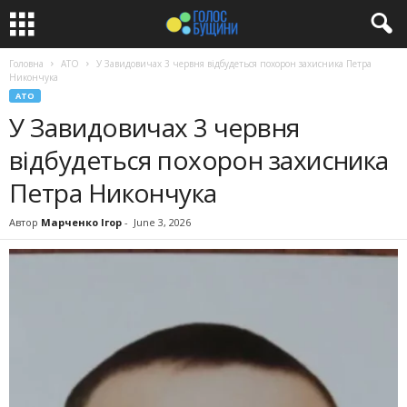
Головна
АТО
У Завидовичах 3 червня відбудеться похорон захисника Петра
Никончука
АТО
У Завидовичах 3 червня
відбудеться похорон захисника
Петра Никончука
Автор
Марченко Ігор
-
June 3, 2026