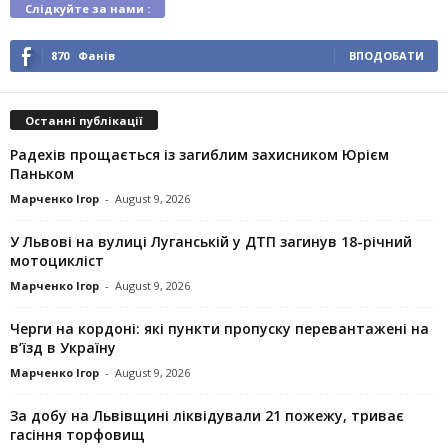
Слідкуйте за нами :
870
Фанів
ВПОДОБАТИ
Останні публікації
Радехів прощається із загиблим захисником Юрієм
Паньком
Марченко Ігор
-
August 9, 2026
У Львові на вулиці Луганській у ДТП загинув 18-річний
мотоцикліст
Марченко Ігор
-
August 9, 2026
Черги на кордоні: які пункти пропуску перевантажені на
в’їзд в Україну
Марченко Ігор
-
August 9, 2026
За добу на Львівщині ліквідували 21 пожежу, триває
гасіння торфовищ