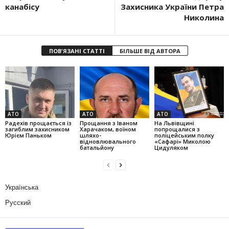
канабісу
Захисника України Петра
Николина
ПОВ'ЯЗАНІ СТАТТІ
БІЛЬШЕ ВІД АВТОРА
АТО
АТО
АТО
Радехів прощається із
Прощання з Іваном
На Львівщині
загиблим захисником
Харачаком, воїном
попрощалися з
Юрієм Паньком
шляхо-
поліцейським полку
відновлювального
«Сафарі» Миколою
батальйону
Цидуляком
Українська
Русский