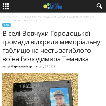
Головна
АТО
В селі Вовчухи Городоцької громади відкрили меморіальну
таблицю на честь загиблого воїна...
АТО
В селі Вовчухи Городоцької
громади відкрили меморіальну
таблицю на честь загиблого
воїна Володимира Темника
Автор
Марченко Ігор
-
January 27, 2025