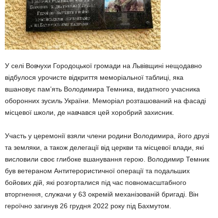
У селі Вовчухи Городоцької громади на Львівщині нещодавно
відбулося урочисте відкриття меморіальної таблиці, яка
вшановує пам’ять Володимира Темника, видатного учасника
оборонних зусиль України. Меморіал розташований на фасаді
місцевої школи, де навчався цей хоробрий захисник.
Участь у церемонії взяли члени родини Володимира, його друзі
та земляки, а також делегації від церкви та місцевої влади, які
висловили своє глибоке вшанування герою. Володимир Темник
був ветераном Антитерористичної операції та подальших
бойових дій, які розгорталися під час повномасштабного
вторгнення, служачи у 63 окремій механізованій бригаді. Він
героїчно загинув 26 грудня 2022 року під Бахмутом.