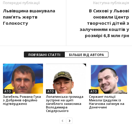
Попередні публікації
Наступна публікація
Львівщина вшанувала
В Сихові у Львові
пам’ять жертв
оновили Центр
Голокосту
творчості дітей з
залученням коштів у
розмірі 6,8 млн грн
ПОВ'ЯЗАНІ СТАТТІ
БІЛЬШЕ ВІД АВТОРА
АТО
АТО
АТО
Загибель Романа Гука
Лопатинська громада
Сержант поліції
з Добрянів офіційно
зустріне на щиті
Микола Цидуляк із
підтверджено
загиблого захисника
Нагачова загинув на
Володимира
Донеччині
Свідерського