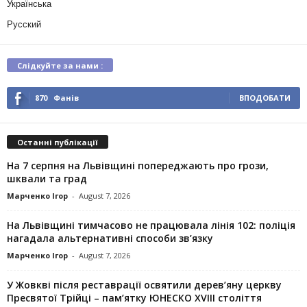
Українська
Русский
Слідкуйте за нами :
870
Фанів
ВПОДОБАТИ
Останні публікації
На 7 серпня на Львівщині попереджають про грози,
шквали та град
Марченко Ігор
-
August 7, 2026
На Львівщині тимчасово не працювала лінія 102: поліція
нагадала альтернативні способи зв’язку
Марченко Ігор
-
August 7, 2026
У Жовкві після реставрації освятили дерев’яну церкву
Пресвятої Трійці – пам’ятку ЮНЕСКО XVIII століття