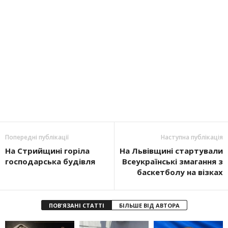
Попередні публікації
Наступна публікація
На Стрийщині горіла
На Львівщині стартували
господарська будівля
Всеукраїнські змагання з
баскетболу на візках
ПОВ'ЯЗАНІ СТАТТІ
БІЛЬШЕ ВІД АВТОРА