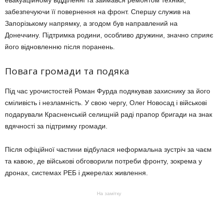
евакуаційному відділенні та займався ремонтом техніки,
забезпечуючи її повернення на фронт. Спершу служив на
Запорізькому напрямку, а згодом був направлений на
Донеччину. Підтримка родини, особливо дружини, значно сприяє
його відновленню після поранень.
Повага громади та подяка
Під час урочистостей Роман Фурда подякував захиснику за його
сміливість і незламність. У свою чергу, Олег Новосад і військові
подарували Красненській селищній раді прапор бригади на знак
вдячності за підтримку громади.
Після офіційної частини відбулася неформальна зустріч за чаєм
та кавою, де військові обговорили потреби фронту, зокрема у
дронах, системах РЕБ і джерелах живлення.
На замітку