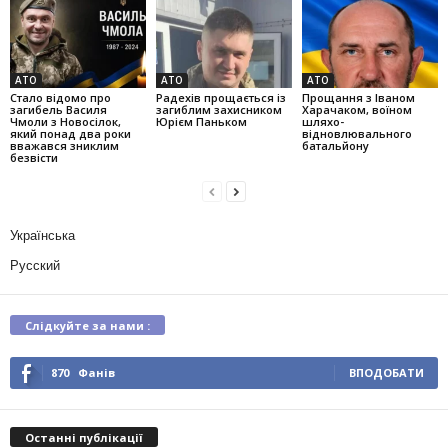
АТО
АТО
АТО
Стало відомо про
Радехів прощається із
Прощання з Іваном
загибель Василя
загиблим захисником
Харачаком, воїном
Чмоли з Новосілок,
Юрієм Паньком
шляхо-
який понад два роки
відновлювального
вважався зниклим
батальйону
безвісти
Українська
Русский
Слідкуйте за нами :
870
Фанів
ВПОДОБАТИ
Останні публікації