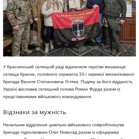
У Красненській селищній раді відзначили героїзм мешканця
селища Красне, головного сержанта 33-ї окремої механізованої
бригади Василя Степановича Устяка. Подяку за його відданість
Україні висловив селищний голова Роман Фурда разом із
представниками військового командування.
Відзнаки за мужність
Начальник відділення цивільно-військового співробітництва
бригади підполковник Олег Новосад разом із офіцерами