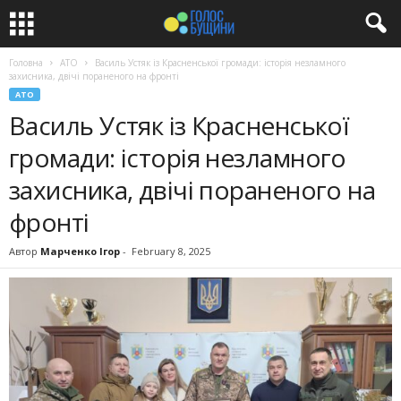
Головна
АТО
Василь Устяк із Красненської громади: історія незламного
захисника, двічі пораненого на фронті
АТО
Василь Устяк із Красненської
громади: історія незламного
захисника, двічі пораненого на
фронті
Автор
Марченко Ігор
-
February 8, 2025