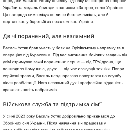
передали Василю Устяку почесну відзнаку Міністерства оборони
України та медаль бригади з написом «За кров, волю України».
Ця нагорода символізує не лише його сміливість, але й
жертовність у боротьбі за незалежність України.
Двічі поранений, але незламний
Василь Устяк брав участь у боях на Оріхівському напрямку та в
операціях під Кураховим. Під час виконання бойових завдань він
двічі отримував важкі поранення: перше — від FPV-дрона, що
пошкодило йому шию, друге — під час евакуації техніки. Попри
серйозні травми, Василь неодноразово повертався на службу
після реабілітації. Його незламний дух і професійна відданість
вражають навіть побратимів.
Військова служба та підтримка сім’ї
У січні 2023 року Василь Устяк добровільно приєднався до
Збройних сил України. Після навчання він працював у