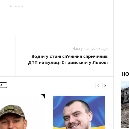
На замітку
Наступна публікація
Водій у стані сп’яніння спричинив
ДТП на вулиці Стрийській у Львові
РА