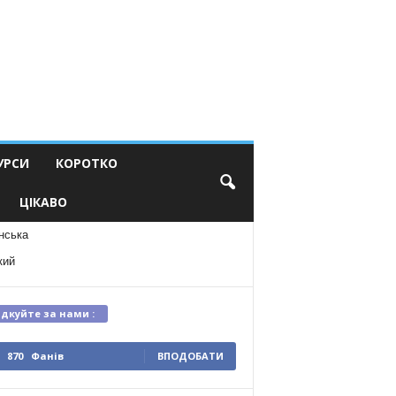
УРСИ
КОРОТКО
ЦІКАВО
нська
кий
ідкуйте за нами :
870
Фанів
ВПОДОБАТИ