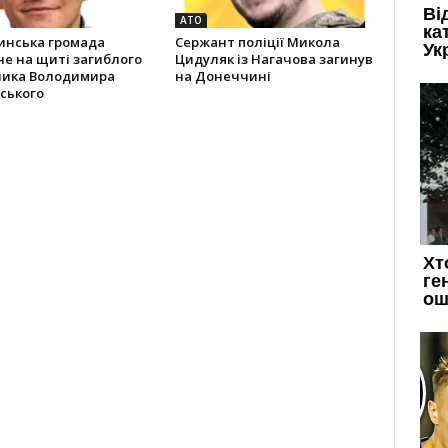
АТО
инська громада
Сержант поліції Микола
не на щиті загиблого
Цидуляк із Нагачова загинув
ника Володимира
на Донеччині
ського