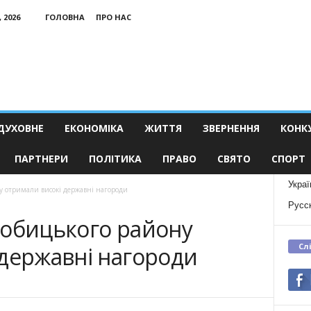
 2026
ГОЛОВНА
ПРО НАС
ДУХОВНЕ
ЕКОНОМІКА
ЖИТТЯ
ЗВЕРНЕННЯ
КОНК
ПАРТНЕРИ
ПОЛІТИКА
ПРАВО
СВЯТО
СПОРТ
Украї
у отримали високі державні нагороди
Русс
гобицького району
Сл
 державні нагороди