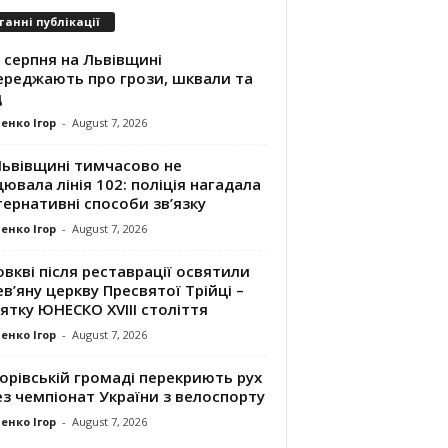
танні публікації
 серпня на Львівщині
ереджають про грози, шквали та
д
енко Ігор
-
August 7, 2026
Львівщині тимчасово не
ювала лінія 102: поліція нагадала
ернативні способи зв’язку
енко Ігор
-
August 7, 2026
вкві після реставрації освятили
в’яну церкву Пресвятої Трійці –
ятку ЮНЕСКО XVIII століття
енко Ігор
-
August 7, 2026
орівській громаді перекриють рух
з чемпіонат України з велоспорту
енко Ігор
-
August 7, 2026