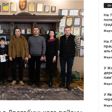
Ос
На 7
поп
гра
Марч
На 
прац
альт
Марч
У Жо
дере
пам’
Марч
У Яв
чере
Марч