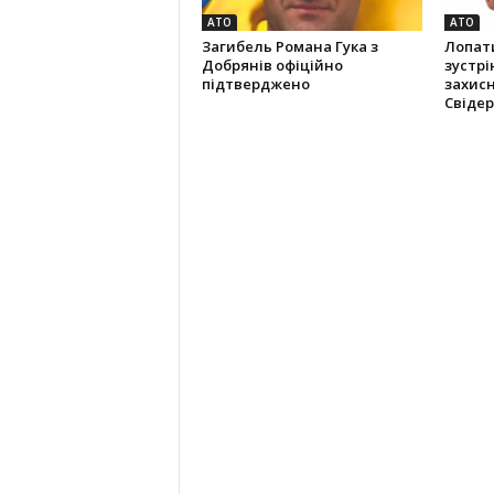
АТО
АТО
Загибель Романа Гука з
Лопат
Добрянів офіційно
зустрі
підтверджено
захис
Свідер