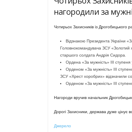
Чотирьох Захисникі
нагородили за мужн
Чотирьох Захисників із Дрогобицького р
Відзнакою Президента України «З
Головнокомандувача ЗСУ «Золотий хр
старшого солдата Андрія Сидора.
Ордена «За мужність» ІІІ ступеня
Орденом «За мужність» ІІІ ступе
ЗСУ «Хрест хоробрих» відзначили со
Орденом «За мужність» ІІІ ступен
Нагороди вручив начальник Дрогобицьк
Дорогі Захисники, держава дуже цінує вс
Джерело