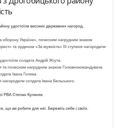
в з Дрогобицького району
ість
айону удостоїли високих державних нагород.
а оборону України», почесним нагрудним знаком
ест» та орденом «За мужність» III ступеня нагородили
 удостоїли солдата Андрій Жгута.
ня та почесним нагрудним знаком Головнокомандувача
лдата Івана Голика.
я нагородили солдата Івана Бельського.
ої РВА Степан Кулиняк.
е, що ви робите для неї. Бережіть себе і своїх.