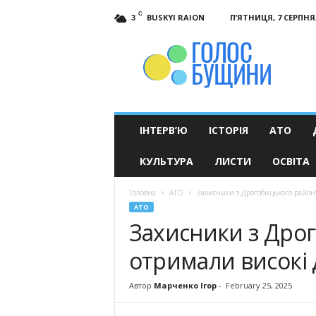
C
BUSKYI RAION
П’ЯТНИЦЯ, 7 СЕРПНЯ,
3
Голос
Бущини
ІНТЕРВ’Ю
ІСТОРІЯ
АТО
КУЛЬТУРА
ЛИСТИ
ОСВІТА
Головна
АТО
Захисники з Дрогобицького район
АТО
Захисники з Дро
отримали високі
Автор
Марченко Ігор
-
February 25, 2025