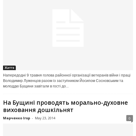
Життя
Напередодні 9 травня голова районної організації ветеранів війни і праці
Володимир Луженцов разом із заступником Йосипом Сосновським та
молоддю Бущини завітали в гості до...
На Бущині проводять морально-духовне
виховання дошкільнят
Марченко Ігор
-
May 23, 2014
0