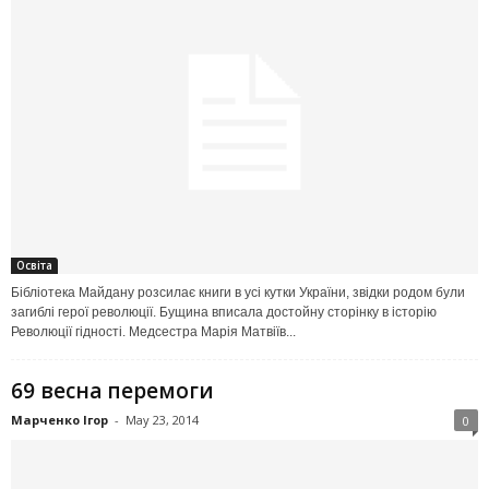
Освіта
Бібліотека Майдану розсилає книги в усі кутки України, звідки родом були
загиблі герої революції. Бущина вписала достойну сторінку в історію
Революції гідності. Медсестра Марія Матвіїв...
69 весна перемоги
Марченко Ігор
-
May 23, 2014
0