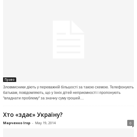
Право
Зловмисники діють у переважній більшості за такою схемою. Телефонують
батькам, повідомляють, що у їхніх дітей неприємності і пропонують
"владнати проблему" за значну суму грошей....
Хто «здає» Україну?
Марченко Ігор
-
May 19, 2014
0