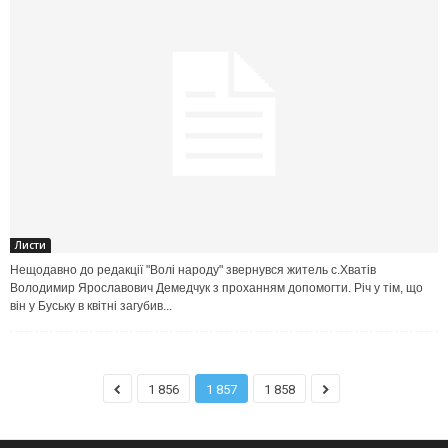
Листи
Нещодавно до редакції "Волі народу" звернувся житель с.Хватів
Володимир Ярославович Демедчук з проханням допомогти. Річ у тім, що
він у Буську в квітні загубив...
1 856
1 857
1 858