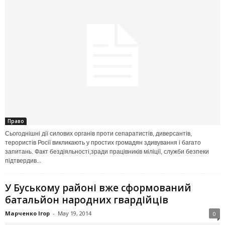
Право
Сьогоднішні дії силових органів проти сепаратистів, диверсантів,
терористів Росії викликають у простих громадян здивування і багато
запитань. Факт бездіяльності,зради працівників міліції, служби безпеки
підтвердив...
У Буському районі вже сформований
батальйон народних гвардійців
Марченко Ігор
-
May 19, 2014
0