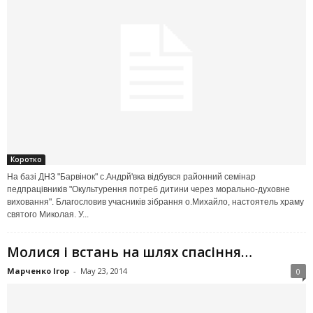
Коротко
На базі ДНЗ "Барвінок" с.Андрй'вка відбувся районний семінар
педпрацівників "Окультурення потреб дитини через морально-духовне
виховання". Благословив учасників зібрання о.Михайло, настоятель храму
святого Миколая. У...
Молися і встань на шлях спасіння…
Марченко Ігор
-
May 23, 2014
0