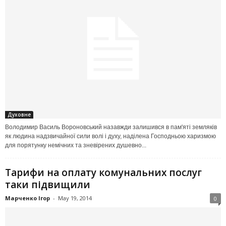
Духовне
Володимир Василь Вороновський назавжди залишився в пам'яті земляків
як людина надзвичайної сили волі і духу, наділена Господньою харизмою
для порятунку немічних та зневірених душевно...
Тарифи на оплату комунальних послуг
таки підвищили
Марченко Ігор
-
May 19, 2014
0