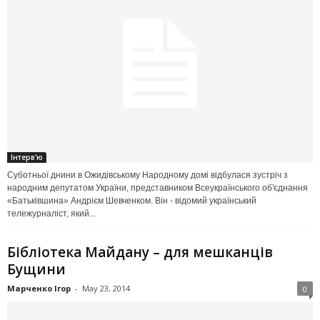
Інтерв'ю
Суботньої днини в Ожидівському Народному домі відбулася зустріч з
народним депутатом України, представником Всеукраїнського об'єднання
«Батьківшина» Андрієм Шевченком. Він - відомий український
тележурналіст, який...
Бібліотека Майдану – для мешканців
Бущини
Марченко Ігор
-
May 23, 2014
0