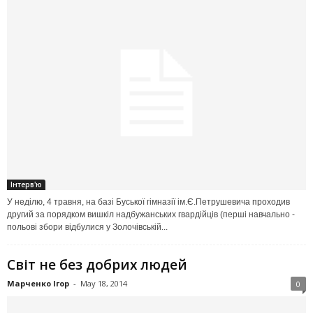
Інтерв'ю
У неділю, 4 травня, на базі Буської гімназії ім.Є.Петрушевича проходив
другий за порядком вишкіл надбужанських гвардійців (перші навчально -
польові збори відбулися у Золочівській...
Світ не без добрих людей
Марченко Ігор
-
May 18, 2014
0