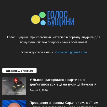
Голос Бущини. При копіюванні матеріалів порталу відкрите для
пошукових систем гіперпосилання обов'язове!
Зконтактуйтеся з нами:
vbuskcom@gmail.com
ЩЕ БІЛЬШЕ НОВИН
У Львові загорілася квартира в
дев’ятиповерхівці на вулиці Науковій
August 9, 2026
Прощання з Іваном Харачаком, воїном