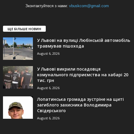
Зконтактуйтеся з нами:
vbuskcom@gmail.com
ЩЕ БІЛЬШЕ НОВИН
У Львові на вулиці Любінській автомобіль
травмував пішохода
August 6, 2026
У Львові викрили посадовця
комунального підприємства на хабарі 20
тис. грн
August 6, 2026
Лопатинська громада зустріне на щиті
загиблого захисника Володимира
Свідерського
August 6, 2026