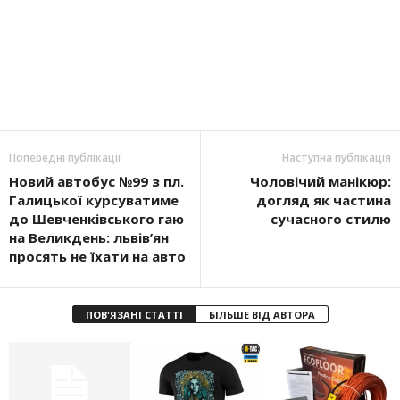
Попередні публікації
Наступна публікація
Новий автобус №99 з пл.
Чоловічий манікюр:
Галицької курсуватиме
догляд як частина
до Шевченківського гаю
сучасного стилю
на Великдень: львів’ян
просять не їхати на авто
ПОВ'ЯЗАНІ СТАТТІ
БІЛЬШЕ ВІД АВТОРА