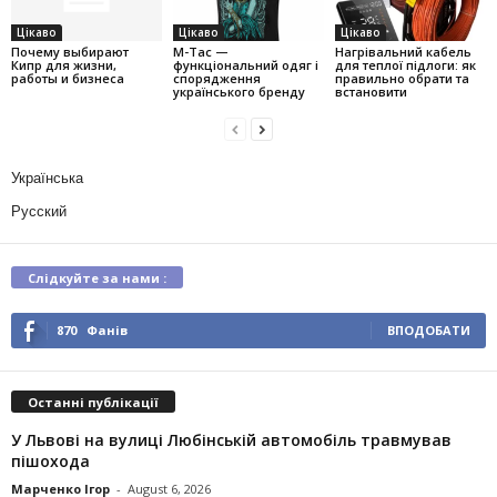
Цікаво
Цікаво
Цікаво
Почему выбирают
M-Tac —
Нагрівальний кабель
Кипр для жизни,
функціональний одяг і
для теплої підлоги: як
работы и бизнеса
спорядження
правильно обрати та
українського бренду
встановити
Українська
Русский
Слідкуйте за нами :
870
Фанів
ВПОДОБАТИ
Останні публікації
У Львові на вулиці Любінській автомобіль травмував
пішохода
Марченко Ігор
-
August 6, 2026