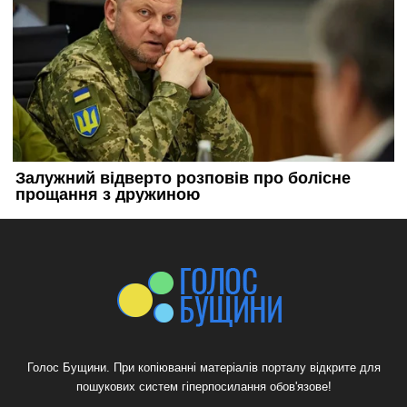
Голос Бущини. При копіюванні матеріалів порталу відкрите для
пошукових систем гіперпосилання обов'язове!