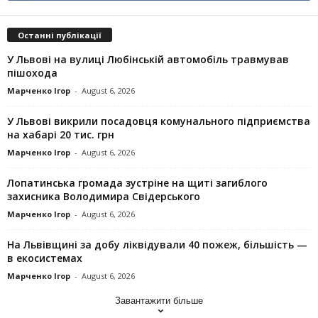
Останні публікації
У Львові на вулиці Любінській автомобіль травмував
пішохода
Марченко Ігор
-
August 6, 2026
У Львові викрили посадовця комунального підприємства
на хабарі 20 тис. грн
Марченко Ігор
-
August 6, 2026
Лопатинська громада зустріне на щиті загиблого
захисника Володимира Свідерського
Марченко Ігор
-
August 6, 2026
На Львівщині за добу ліквідували 40 пожеж, більшість —
в екосистемах
Марченко Ігор
-
August 6, 2026
Завантажити більше