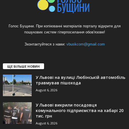
Голос Бущини. При копіюванні матеріалів порталу відкрите для
пошукових систем гіперпосилання обов'язове!
Зконтактуйтеся з нами:
vbuskcom@gmail.com
ЩЕ БІЛЬШЕ НОВИН
У Львові на вулиці Любінській автомобіль
травмував пішохода
August 6, 2026
У Львові викрили посадовця
комунального підприємства на хабарі 20
тис. грн
August 6, 2026