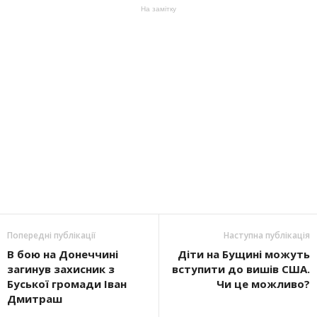
На замітку
Попередні публікації
Наступна публікація
В бою на Донеччині
Діти на Бущині можуть
загинув захисник з
вступити до вишів США.
Буської громади Іван
Чи це можливо?
Дмитраш