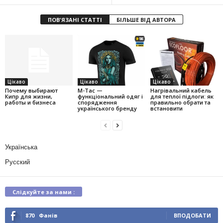
ПОВ'ЯЗАНІ СТАТТІ
БІЛЬШЕ ВІД АВТОРА
Цікаво
Цікаво
Цікаво
Почему выбирают
M-Tac —
Нагрівальний кабель
Кипр для жизни,
функціональний одяг і
для теплої підлоги: як
работы и бизнеса
спорядження
правильно обрати та
українського бренду
встановити
Українська
Русский
Слідкуйте за нами :
870
Фанів
ВПОДОБАТИ