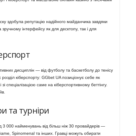
уску здобула репутацію надійного майданчика завдяки
зручному інтерфейсу як для десктопу, так і для
берспорт
тивних дисциплін — від футболу та баскетболу до тенісу
 розділ кіберспорту: GGbet UA позиціонує себе як
зі спеціалізацією саме на кіберспортивному беттінгу.
йв.
гри та турніри
ад 3 000 найменувань від більш ніж 30 провайдерів —
tGame, Spinomenal та інших. Гравці можуть обирати