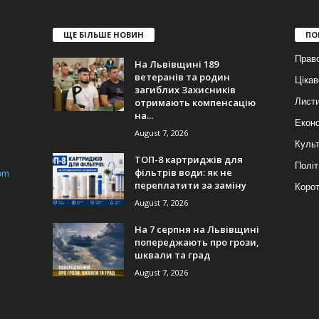
ЩЕ БІЛЬШЕ НОВИН
ПО
Прав
На Львівщині 189
ветеранів та родин
Цікав
загиблих Захисників
отримають компенсацію
Лист
на...
Еконо
August 7, 2026
Куль
ТОП-8 картриджів для
Політ
фільтрів води: як не
om
переплатити за заміну
Корот
August 7, 2026
На 7 серпня на Львівщині
попереджають про грози,
шквали та град
August 7, 2026