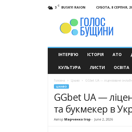
C
BUSKYI RAION
СУБОТА, 8 СЕРПНЯ, 2
3
Голос
Бущини
ІНТЕРВ’Ю
ІСТОРІЯ
АТО
КУЛЬТУРА
ЛИСТИ
ОСВІТА
Головна
Цікаво
GGbet UA — ліцензоване онлайн 
ЦІКАВО
GGbet UA — ліце
та букмекер в Укр
Автор
Марченко Ігор
-
June 2, 2026