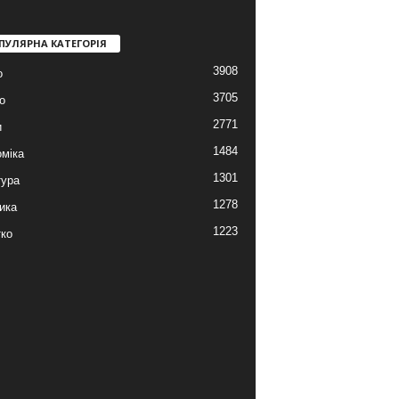
ПУЛЯРНА КАТЕГОРІЯ
3908
о
3705
о
2771
и
1484
міка
1301
тура
1278
ика
1223
ко