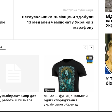
Наступна публікація
Веслувальники Львівщини здобули
ний
13 медалей чемпіонату України з
марафону
РА
Цікаво
у выбирают Кипр для
M-Tac — функціональний
 работы и бизнеса
одяг і спорядження
українського бренду