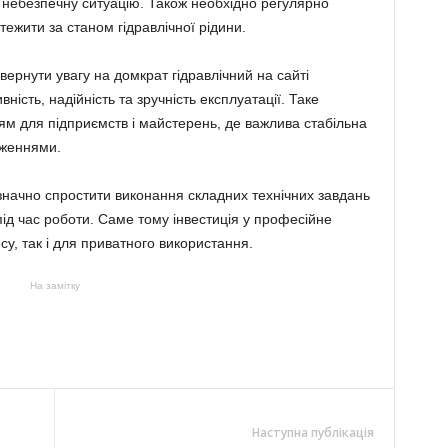
небезпечну ситуацію. Також необхідно регулярно
тежити за станом гідравлічної рідини.
ернути увагу на домкрат гідравлічний на сайті
ість, надійність та зручність експлуатації. Таке
м для підприємств і майстерень, де важлива стабільна
аженнями.
значно спростити виконання складних технічних завдань
під час роботи. Саме тому інвестиція у професійне
у, так і для приватного використання.
На замітку
Наступна публікація