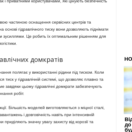
к і приватними користувачами, які цінують безпечність
ивою частиною оснащення сервісних центрів та
а основі гідравлічного тиску вони дозволяють піднімати
ми зусиллями. Це робить їх оптимальним рішенням для
огістики.
равлічних домкратів
ання полягає у використанні рідини під тиском. Коли
я тиск у гідравлічній системі, що дозволяє плавно та
аме завдяки цьому гідравлічні домкрати забезпечують
онання робіт.
ції. Більшість моделей виготовляються з міцної сталі,
авантажень і довговічність навіть при інтенсивній
ки приділяють значну увагу захисту від корозії та