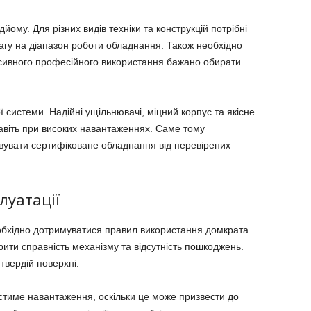
ому. Для різних видів техніки та конструкцій потрібні
вагу на діапазон роботи обладнання. Також необхідно
нсивного професійного використання бажано обирати
ої системи. Надійні ущільнювачі, міцний корпус та якісне
авіть при високих навантаженнях. Саме тому
увати сертифіковане обладнання від перевірених
луатації
обхідно дотримуватися правил використання домкрата.
ити справність механізму та відсутність пошкоджень.
 твердій поверхні.
тиме навантаження, оскільки це може призвести до