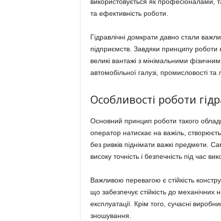
використовується як професіоналами, та
та ефективність роботи.
Гідравлічні домкрати давно стали важл
підприємств. Завдяки принципу роботи н
великі вантажі з мінімальними фізични
автомобільної галузі, промисловості та л
Особливості роботи гід
Основний принцип роботи такого обладн
оператор натискає на важіль, створюєтьс
без ривків піднімати важкі предмети. С
високу точність і безпечність під час вик
Важливою перевагою є стійкість конструк
що забезпечує стійкість до механічних н
експлуатації. Крім того, сучасні виробни
зношування.