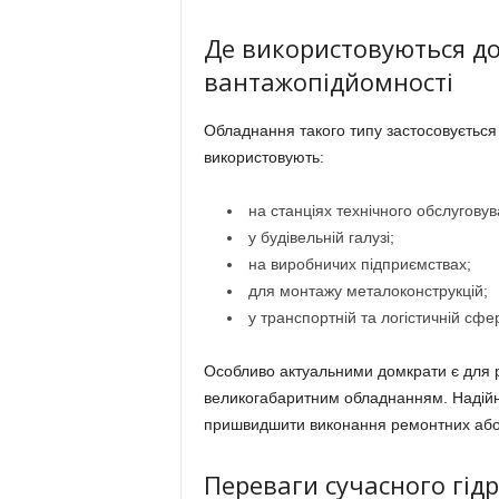
Де використовуються д
вантажопідйомності
Обладнання такого типу застосовується 
використовують:
на станціях технічного обслуговув
у будівельній галузі;
на виробничих підприємствах;
для монтажу металоконструкцій;
у транспортній та логістичній сфер
Особливо актуальними домкрати є для 
великогабаритним обладнанням. Надійна
пришвидшити виконання ремонтних або 
Переваги сучасного гід