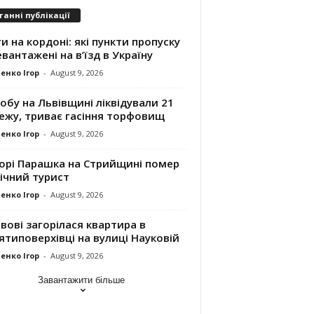
танні публікації
и на кордоні: які пункти пропуску
вантажені на в’їзд в Україну
енко Ігор
-
August 9, 2026
обу на Львівщині ліквідували 21
ежу, триває гасіння торфовищ
енко Ігор
-
August 9, 2026
горі Парашка на Стрийщині помер
ічний турист
енко Ігор
-
August 9, 2026
вові загорілася квартира в
ятиповерхівці на вулиці Науковій
енко Ігор
-
August 9, 2026
Завантажити більше