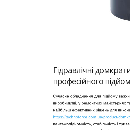
Гідравлічні домкрат
професійного підйом
Сучасне обладнання для підйому важких 
виробництві, у ремонтних майстернях та
найбільш ефективних рішень для викона
https://technoforce.com.ua/product/domkra
вантажопідйомність, стабільність і трив