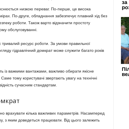
ояснюється низкою переваг. По-перше, це висока
мірах. По-друге, обладнання забезпечує плавний хід без
езпеку роботи. Також варто відзначити простоту
ному обслуговуванні.
 тривалий ресурс роботи. За умови правильної
огляду гідравлічний домкрат може служити багато років
ть із важкими вантажами, важливо обирати якісне
 Саме тому користувачі звертають увагу на технічні
овідність сучасним стандартам.
омкрат
о врахувати кілька важливих параметрів. Насамперед
у, з яким доведеться працювати. Від цього залежить