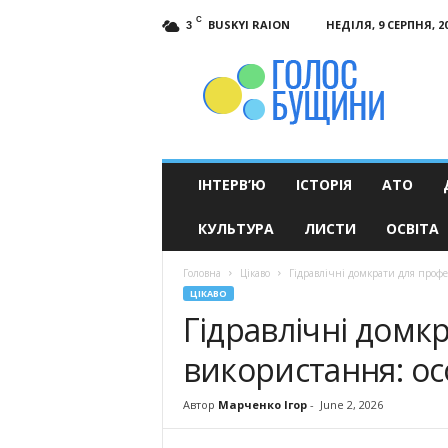
C
BUSKYI RAION
НЕДІЛЯ, 9 СЕРПНЯ, 2
3
Голос
Бущини
ІНТЕРВ’Ю
ІСТОРІЯ
АТО
КУЛЬТУРА
ЛИСТИ
ОСВІТА
Головна
Цікаво
Гідравлічні домкрати для профе
ЦІКАВО
Гідравлічні домк
використання: ос
Автор
Марченко Ігор
-
June 2, 2026