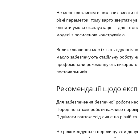
Не менш важливим є показник висоти підй
різні параметри, тому варто звертати у
оцінити умови експлуатації — для інте
моделі з посиленою конструкцією.
Велике значення має і якість гідравлічн
масло забезпечують стабільну роботу н
професіонали рекомендують використов
постачальників.
Рекомендації щодо експ
Для забезпечення безпечної роботи не
Перед початком роботи важливо перевір
Піднімати вантаж слід лише на рівній та
Не рекомендується перевищувати допус