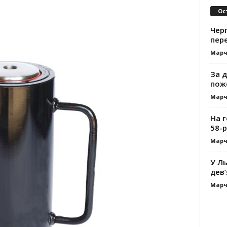
Ос
Черг
пере
Марч
За д
пож
Марч
На 
58-р
Марч
У Ль
дев’
Марч