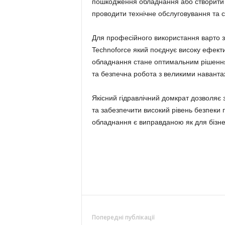
пошкодження обладнання або створити 
проводити технічне обслуговування та с
Для професійного використання варто зв
Technoforce який поєднує високу ефективн
обладнання стане оптимальним рішення
та безпечна робота з великими навант
Якісний гідравлічний домкрат дозволяє 
та забезпечити високий рівень безпеки 
обладнання є виправданою як для бізнес
Попередні публікації