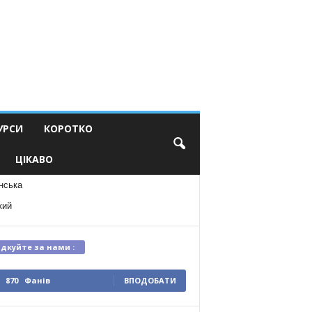
УРСИ
КОРОТКО
ЦІКАВО
нська
кий
ідкуйте за нами :
870
Фанів
ВПОДОБАТИ