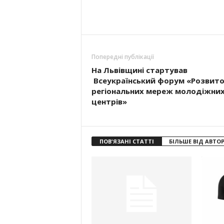
Попередні публікації
На Львівщині стартував
Всеукраїнський форум «Розвит
регіональних мереж молодіжни
центрів»
ПОВ'ЯЗАНІ СТАТТІ
БІЛЬШЕ ВІД АВТО