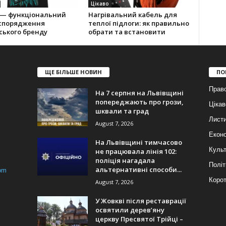
Цікаво
 — функціональний
Нагрівальний кабель для
 спорядження
теплої підлоги: як правильно
ського бренду
обрати та встановити
ЩЕ БІЛЬШЕ НОВИН
ПО
Прав
На 7 серпня на Львівщині
попереджають про грози,
Цікав
шквали та град
Лист
August 7, 2026
Еконо
На Львівщині тимчасово
Куль
не працювала лінія 102:
поліція нагадала
Політ
альтернативні способи...
om
Корот
August 7, 2026
У Жовкві після реставрації
освятили дерев’яну
церкву Пресвятої Трійці –