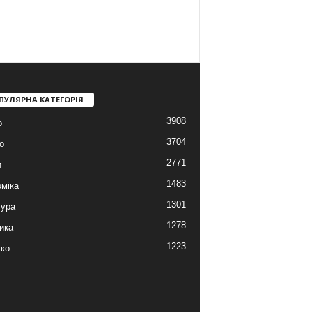
ПУЛЯРНА КАТЕГОРІЯ
3908
о
3704
о
2771
и
1483
міка
1301
тура
1278
ика
1223
ко