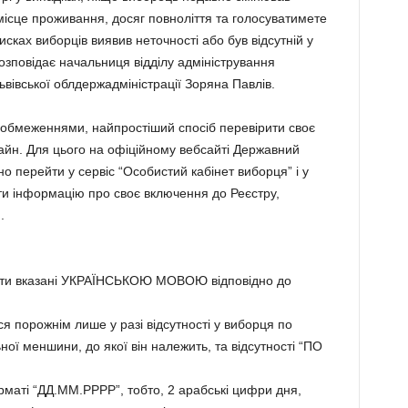
 місце проживання, досяг повноліття та голосуватимете
сках виборців виявив неточності або був відсутній у
розповідає начальниця відділу адміністрування
івської облдержадміністрації Зоряна Павлів.
ми обмеженнями, найпростіший спосіб перевірити своє
̆н. Для цього на офіційному вебсайті Державний
но перейти у сервіс “Особистий кабінет виборця” і у
ти інформацію про своє включення до Реєстру,
.
 бути вказані УКРАЇНСЬКОЮ МОВОЮ відповідно до
 порожнім лише у разі відсутності у виборця по
ої меншини, до якої він належить, та відсутності “ПО
маті “ДД.ММ.РРРР”, тобто, 2 арабські цифри дня,