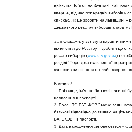
прізвище, ім’я чи по батькові, змінював
вперше, під час попередніх виборів у спи
списках. Як це зробити на Львівщині – 
Державного реєстру виборців апарату Льв
За її словами, у зв’язку із карантинни
включення до Реєстру – зробити це онлаи
реєстр виборців (
www.drv.gov.ua
) потріб
розділі “Перевірка включення” перевіри
заповнивши всі поля он-лайн звернення
Важливо!
1. Прізвище, ім’я, по батькові повинні
написання в паспорті.
2. Поле “ПО БАТЬКОВІ” може залишатися
батькові відповідно до звичаю національн
БАТЬКОВІ” в паспорті.
3. Дата народження заповнюється у фор