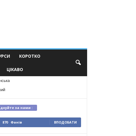
УРСИ
КОРОТКО
ЦІКАВО
нська
кий
ідкуйте за нами :
870
Фанів
ВПОДОБАТИ