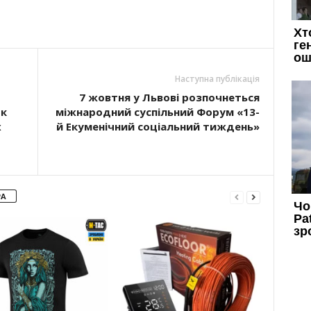
Наступна публікація
7 жовтня у Львові розпочнеться
ок
міжнародний суспільний Форум «13-
х
й Екуменічний соціальний тиждень»
РА