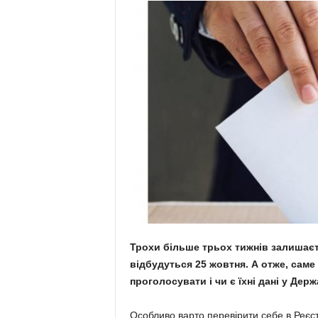
Трохи більше трьох тижнів залишаєт
відбудуться 25 жовтня. А отже, сам
проголосувати і чи є їхні дані у Де
Особливо варто перевірити себе в Реєс