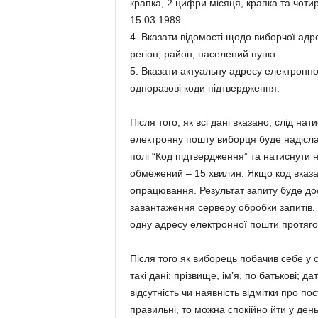
крапка, 2 цифри місяця, крапка та чот
15.03.1989.
4. Вказати відомості щодо виборчої адр
регіон, район, населений пункт.
5. Вказати актуальну адресу електронно
одноразові коди підтвердження.
Після того, як всі дані вказано, слід нат
електронну пошту виборця буде надіслан
полі “Код підтвердження” та натиснути н
обмежений – 15 хвилин. Якщо код вказа
опрацювання. Результат запиту буде дос
завантаження серверу обробки запитів.
одну адресу електронної пошти протяго
Після того як виборець побачив себе у 
такі дані: прізвище, ім’я, по батькові;
відсутність чи наявність відмітки про по
правильні, то можна спокійно йти у де