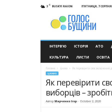
C
BUSKYI RAION
П’ЯТНИЦЯ, 7 СЕРПНЯ,
3
Голос
Бущини
ІНТЕРВ’Ю
ІСТОРІЯ
АТО
КУЛЬТУРА
ЛИСТИ
ОСВІТА
Головна
Цікаво
Як перевірити своє включення до
ЦІКАВО
Як перевірити св
виборців – зробіт
Автор
Марченко Ігор
-
October 2, 2020