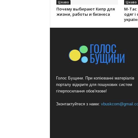
Цікаво
Цікаво
Почему выбирают Кипр для
M-Tac
жизни, работы и бизнеса
одяг і
україн
Голос Бущини. При копіюванні матеріалів
порталу відкрите для пошукових систем
гіперпосилання обов'язове!
Зконтактуйтеся з нами:
vbuskcom@gmail.c