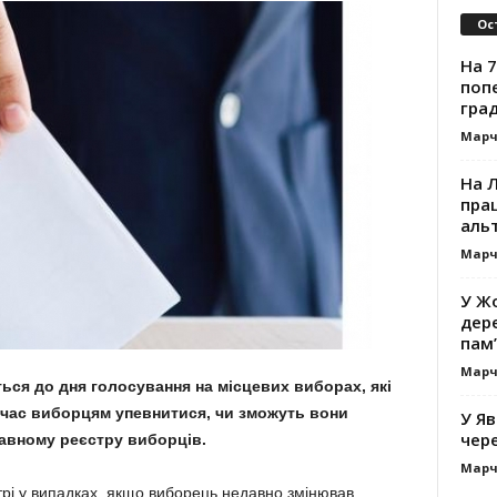
Ос
На 7
поп
гра
Марч
На 
прац
альт
Марч
У Жо
дере
пам’
Марч
ься до дня голосування на місцевих виборах, які
е час виборцям упевнитися, чи зможуть вони
У Яв
чере
ржавному реєстру виборців.
Марч
трі у випадках, якщо виборець недавно змінював