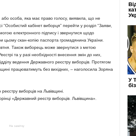
 або особа, яка має право голосу, виявила, що не
і “Особистий кабінет виборця” перейти у розділ “Заяви,
омогою електронного підпису і звернутися щодо
и цьому скан-копію паспорта громадянина України.
жовтня. Також виборець може звернутися з метою
еєстрі та у разі необхідності внесення змін до них,
відділу ведення Державного реєстру виборців. Протягом
івщині працюватимуть без вихідних, – наголосила Зоряна
 реєстру виборців на Львівщині.
орінці «Державний реєстр виборців. Львівщина».
На замітку