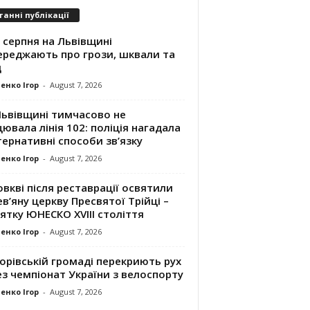
танні публікації
 серпня на Львівщині
ереджають про грози, шквали та
д
енко Ігор
-
August 7, 2026
Львівщині тимчасово не
ювала лінія 102: поліція нагадала
ернативні способи зв’язку
енко Ігор
-
August 7, 2026
вкві після реставрації освятили
в’яну церкву Пресвятої Трійці –
ятку ЮНЕСКО XVIII століття
енко Ігор
-
August 7, 2026
орівській громаді перекриють рух
з чемпіонат України з велоспорту
енко Ігор
-
August 7, 2026