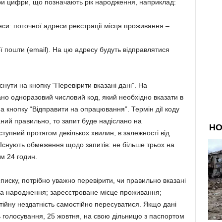
ири цифри, що позначають рік народження, наприклад:
еси: поточної адреси реєстрації місця проживання –
ї пошти (email). На цю адресу будуть відправлятися
иснути на кнопку “Перевірити вказані дані”. На
о одноразовий числовий код, який необхідно вказати в
а кнопку “Відправити на опрацювання”. Термін дії коду
ний правильно, то запит буде надіслано на
тупний протягом декількох хвилин, в залежності від
 Існують обмеження щодо запитів: не більше трьох на
м 24 годин.
списку, потрібно уважно перевірити, чи правильно вказані
 дата народження; зареєстроване місце проживання;
стійну нездатність самостійно пересуватися. Якщо дані
нь голосування, 25 жовтня, на свою дільницю з паспортом