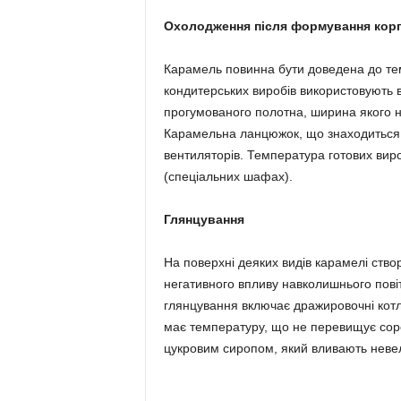
Охолодження після формування кор
Карамель повинна бути доведена до те
кондитерських виробів використовують в
прогумованого полотна, ширина якого 
Карамельна ланцюжок, що знаходиться н
вентиляторів. Температура готових виро
(спеціальних шафах).
Глянцування
На поверхні деяких видів карамелі ство
негативного впливу навколишнього повіт
глянцування включає дражировочні котл
має температуру, що не перевищує соро
цукровим сиропом, який вливають невел