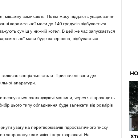
ься, мішалку вимикають. Потім масу піддають уварювання
анні карамельної маси до 140 градусів відбувається
ажують суміш у нижній котел. В цей же час запускається
 карамельної маси буде завершена, відбувається
 включає спеціальні столи. Призначені вони для
ильної апаратури.
стосовуються охолоджуючі машини, через які проходить
ибір цього типу обладнання буде залежати від розмірів
рнути увагу на перетворювачів гідростатичного тиску
ен запропонує вам якісні перетворювачі. На