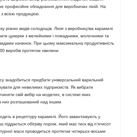
не професійне обладнання для виробничих ліній. На
з всією продукцією.
у різних видів солодощів. Лінія з виробництва карамелі
кувати цукерки з желейними і помадними, молочними та
видами начинок. При цьому максимальна продуктивність
00 виробів протягом хвилини.
есу знадобиться придбати універсальний варильний
пувати для невеликих підприємств. Як вибрати
иняти свій вибір на моделях, в системі яких
з них розташований над іншим.
одить в рецептуру карамелі. Його завантажують у
ш піддається обігріву пором, який має тиск від п’ятисот
турної маси проводиться протягом чотирьох-восьми