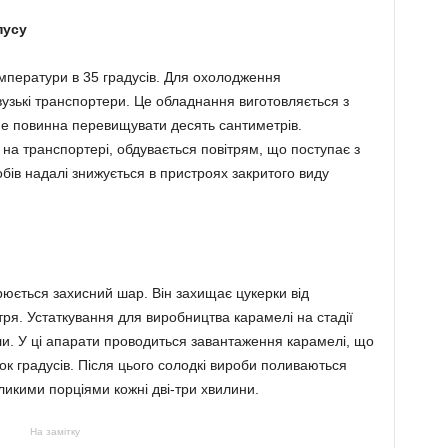
пусу
мператури в 35 градусів. Для охолодження
узькі транспортери. Це обладнання виготовляється з
не повинна перевищувати десять сантиметрів.
а транспортері, обдувається повітрям, що поступає з
бів надалі знижується в пристроях закритого виду
рюється захисний шар. Він захищає цукерки від
ря. Устаткування для виробництва карамелі на стадії
и. У ці апарати проводиться завантаження карамелі, що
к градусів. Після цього солодкі вироби поливаються
икими порціями кожні дві-три хвилини.
На замітку