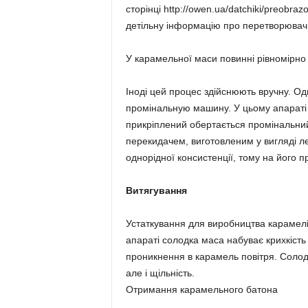
сторінці http://owen.ua/datchiki/preobraz
детільну інформацію про перетворювач
У карамельної маси повинні рівномірно р
Іноді цей процес здійснюють вручну. О
промінальную машину. У цьому апараті є
прикріплений обертається промінальний
перекидачем, виготовленим у вигляді л
однорідної консистенції, тому на його 
Витягування
Устаткування для виробництва карамелі
апараті солодка маса набуває крихкість 
проникнення в карамель повітря. Солодк
але і щільність.
Отримання карамельного батона