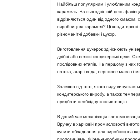
Найбільш популярним і улюбленим конди
карамель. На сьогоднішній день фахівц
відрізняються один від одного смаком,
виробництва карамелі? Ці кондитерські 
різноманітні добавки і цукор.
Виготовлення цукерок здійснюють універ
дрібні або великі кондитерські цехи. С
послідовних етапів. На першому з них г
патока, агар і вода, вершкове масло і м
Залежно від того, якого виду випускаєт
кондитерського виробу, а також температ
придбати необхідну консистенцію.
В даний час механізація і автоматизаці
Вручну в харчовій промисловості вигото
купити обладнання для виробництва кар
пропозиціями. Фірми-виробники пропон