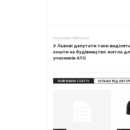
Попередні публікації
У Львові депутати таки виділят
кошти на будівництво житла дл
учасників АТО
ПОВ'ЯЗАНІ СТАТТІ
БІЛЬШЕ ВІД АВТО