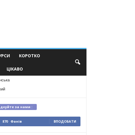
УРСИ
КОРОТКО
ЦІКАВО
нська
кий
ідкуйте за нами :
870
Фанів
ВПОДОБАТИ