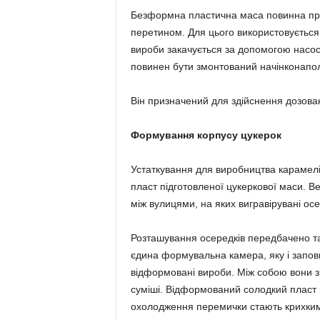
Безформна пластична маса повинна при
перетином. Для цього використовуєтьс
вироби закачується за допомогою насо
повинен бути змонтований начінконапол
Він призначений для здійснення дозова
Формування корпусу цукерок
Устаткування для виробництва карамелі
пласт підготовленої цукеркової маси. В
між вулицями, на яких вигравірувані о
Розташування осередків передбачено та
єдина формувальна камера, яку і запо
відформовані вироби. Між собою вони з
суміші. Відформований солодкий пласт п
охолодження перемички стають крихкими 