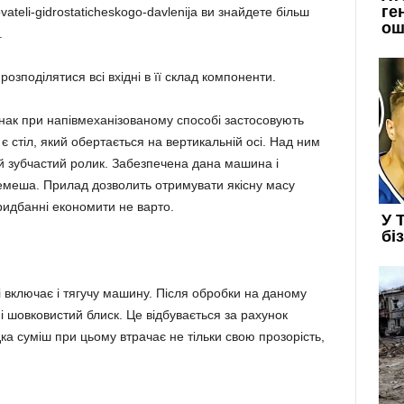
ovateli-gidrostaticheskogo-davlenija ви знайдете більш
.
озподілятися всі вхідні в її склад компоненти.
днак при напівмеханізованому способі застосовують
 стіл, який обертається на вертикальній осі. Над ним
 зубчастий ролик. Забезпечена дана машина і
емеша. Прилад дозволить отримувати якісну масу
придбанні економити не варто.
 включає і тягучу машину. Після обробки на даному
і шовковистий блиск. Це відбувається за рахунок
а суміш при цьому втрачає не тільки свою прозорість,