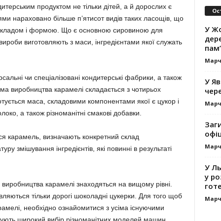
терським продуктом не тільки дітей, а й дорослих є
Ос
ями нараховано більше п’ятисот видів таких ласощів, що
У Жо
 складом і формою. Що є основною сировиною для
дере
вироби виготовляють з маси, інгредієнтами якої служать
пам’
Марч
сальні чи спеціалізовані кондитерські фабрики, а також
У Яв
хема виробництва карамелі складається з чотирьох
чере
отується маса, складовими компонентами якої є цукор і
Марч
олоко, а також різноманітні смакові добавки.
Заг
офі
ься карамель, визначають конкретний склад
Марч
уру змішування інгредієнтів, які повинні в результаті
У Л
у ро
я виробництва карамелі знаходяться на вищому рівні.
гот
вляються тільки дорогі шоколадні цукерки. Для того щоб
Марч
амелі, необхідно ознайомитися з усіма існуючими
ують широкий вибір різноманітних моделей машин.