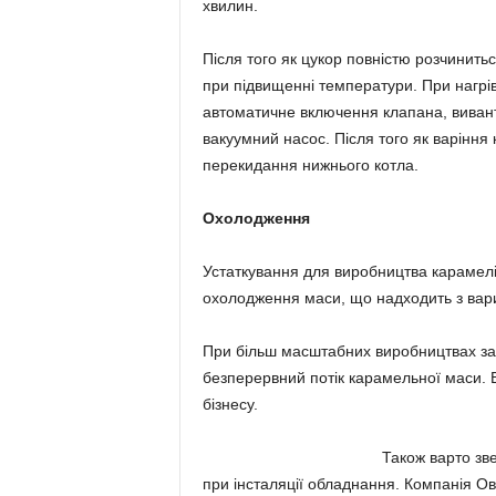
хвилин.
Після того як цукор повністю розчинит
при підвищенні температури. При нагрів
автоматичне включення клапана, вивант
вакуумний насос. Після того як варіння
перекидання нижнього котла.
Охолодження
Устаткування для виробництва карамелі
охолодження маси, що надходить з вар
При більш масштабних виробництвах за
безперервний потік карамельної маси. В
бізнесу.
Також варто зве
при інсталяції обладнання. Компанія Ов