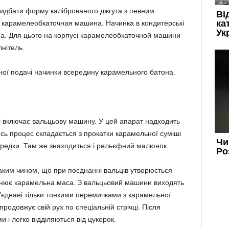
дбати форму каліброваного джгута з певним
я карамелеобкаточная машина. Начинка в кондитерські
са. Для цього на корпусі карамелеобкаточной машини
нітель.
ної подачі начинки всередину карамельного батона.
 включає вальцьову машину. У цей апарат надходить
есь процес складається з прокатки карамельної суміші
середки. Там же знаходиться і рельєфний малюнок.
ким чином, що при поєднанні вальців утворюється
внює карамельна маса. З вальцьовий машини виходять
’єднані тільки тонкими перемичками з карамельної
родовжує свій рух по спеціальній стрічці. Після
і легко відділяються від цукерок.