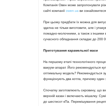
Компанія Овен може запропонувати різ
сайті компанії
owen.ua
ви ознайомитеся 
При цьому придбати їх можна для випуск
здатна не тільки виготовити, але і упа
помадно-молочними, а також з іншими 
сучасного обладнання складає до 200 0
Приготування карамельної маси
На першому етапі технологічного проц
вакуум-апарат. Його рекомендується ку
оптимальну модель? Рекомендується зуп
функціонують два котла, причому один 
Спочатку заготовлюють сировину, що вх
верхній казан і включають мішалку. Сумі
до шестисот кПа. Перемішування рецеп