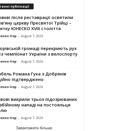
танні публікації
вкві після реставрації освятили
в’яну церкву Пресвятої Трійці –
ятку ЮНЕСКО XVIII століття
енко Ігор
-
August 7, 2026
орівській громаді перекриють рух
з чемпіонат України з велоспорту
енко Ігор
-
August 7, 2026
ибель Романа Гука з Добрянів
ційно підтверджено
енко Ігор
-
August 7, 2026
ьвові викрили трьох підозрюваних
збійному нападі на постояльця
елю
енко Ігор
-
August 7, 2026
Завантажити більше