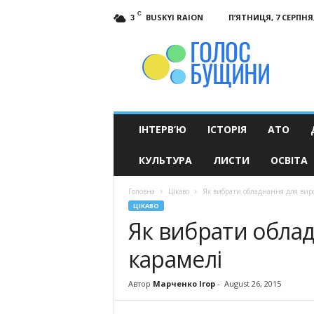
C
BUSKYI RAION
П’ЯТНИЦЯ, 7 СЕРПНЯ,
3
Голос
Бущини
ІНТЕРВ’Ю
ІСТОРІЯ
АТО
КУЛЬТУРА
ЛИСТИ
ОСВІТА
Головна
Цікаво
Як вибрати обладнання для вир
ЦІКАВО
Як вибрати обла
карамелі
Автор
Марченко Ігор
-
August 26, 2015