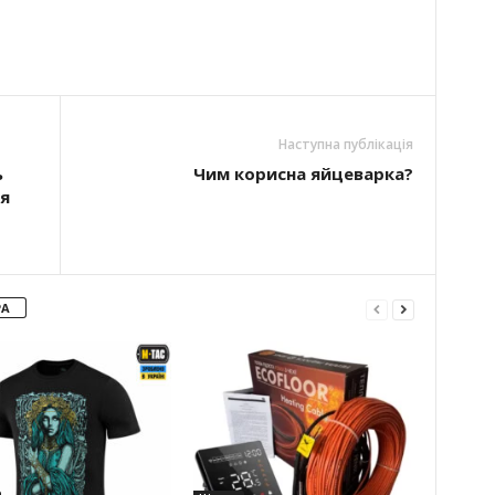
Наступна публікація
ь
Чим корисна яйцеварка?
я
РА