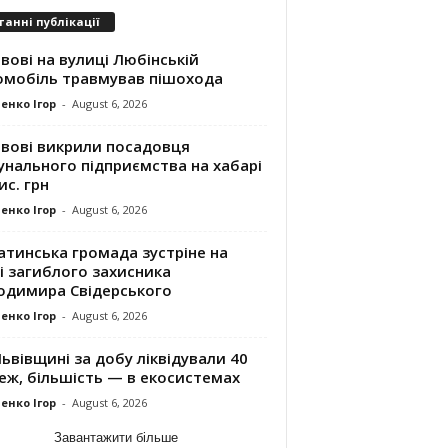
танні публікації
вові на вулиці Любінській
омобіль травмував пішохода
енко Ігор
-
August 6, 2026
ьвові викрили посадовця
унального підприємства на хабарі
ис. грн
енко Ігор
-
August 6, 2026
атинська громада зустріне на
і загиблого захисника
одимира Свідерського
енко Ігор
-
August 6, 2026
ьвівщині за добу ліквідували 40
еж, більшість — в екосистемах
енко Ігор
-
August 6, 2026
Завантажити більше