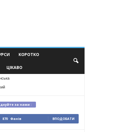
УРСИ
КОРОТКО
ЦІКАВО
нська
кий
ідкуйте за нами :
870
Фанів
ВПОДОБАТИ