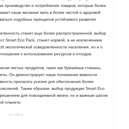
я производство и потребление товаров, которые более
ражает наше желание жить в более чистой и здоровой
ваться подобных принципов устойчивого развития.
омленность станет еще более распространенной, выбор
 от Smart Eco Pack, станет нормой, а не исключением.
 об экологической осведомленности населения, но и о
тношение к использованию ресурсов и отходов.
чески чистых продуктов, таких как бумажные стаканы,
неты. Он демонстрирует наше понимание важности
ность прилагать усилия для обеспечения более
околений. Таким образом, выбор продукции Smart Eco
 решением для повседневной жизни, но и важным шагом
ой планете.
На замітку