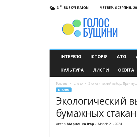
C
BUSKYI RAION
ЧЕТВЕР, 6 СЕРПНЯ, 20
3
Голос
Бущини
ІНТЕРВ’Ю
ІСТОРІЯ
АТО
КУЛЬТУРА
ЛИСТИ
ОСВІТА
Головна
Цікаво
Экологический выбор: Преимуще
ЦІКАВО
Экологический в
бумажных стакано
Автор
Марченко Ігор
-
March 21, 2024