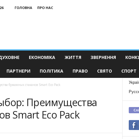
26
ГОЛОВНА
ПРО НАС
ДУХОВНЕ
ЕКОНОМІКА
ЖИТТЯ
ЗВЕРНЕННЯ
КОНК
ПАРТНЕРИ
ПОЛІТИКА
ПРАВО
СВЯТО
СПОРТ
Украї
ства бумажных стаканов Smart Eco Pack
Русс
ыбор: Преимущества
Сл
в Smart Eco Pack