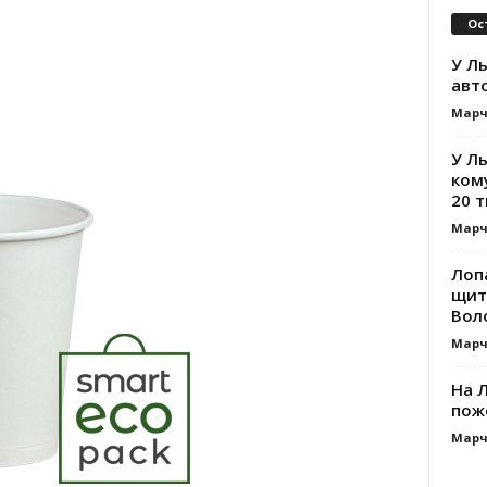
Ос
У Ль
авт
Марч
У Л
ком
20 т
Марч
Лоп
щит
Вол
Марч
На Л
пож
Марч