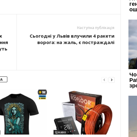
Наступна публікація
х
Сьогодні у Львів влучили 4 ракети
ння
ворога: на жаль, є постраждалі
уть
РА
Цікаво