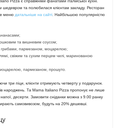
iano Pizza є справжніми фанатами італійської кухні.
нім шедевром та полюбилася клієнтам закладу. Ресторан
не меню
датальніше на сайті
. Найбільшою популярністю
 ананасами;
вершковим та вишневим соусом;
, грибами, пармезаном, моцарелою;
алямі, свіжим та сухим перцем чилі, маринованою
 моцарелою, пармезаном, прошуто.
чи три піци, клієнти отримують четверту у подарунок.
нів народжень. Та Mama Italiano Pizza пропонує не лише
 напої, десерти. Замовити сніданки можна з 9.00 ранку
абирають самовивозом, будуть на 20% дешевші.
цу