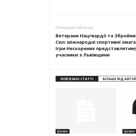
Попередні публікації
Ветерани Нацгвардії та Збройни
Сил: міжнародні спортивні змага
Ігри Нескорених представлятим
учасники з Львівщини
ПОВ'ЯЗАНІ СТАТТІ
БІЛЬШЕ ВІД АВТО
Цікаво
Цікаво