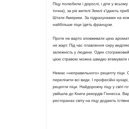
Піцу полюбили і дорослі, і діти у всьому
точна), за рік жителі Землі з’їдають пр
Штати Америки. За підрахунками на кожн
найбільше піци їдять французи.
Проте не варто зловживати цією ароматн
не жарт. Під час плавлення сиру виділя
залежність у людини. Один стограмовий
цією стравою можна швидко втамувати г
Немає «неправильного» рецепту піци. Сь
перелічити всі види. І професійні кухар
рецепти піци. Найдорожчу піцу у світі г
увійшла до Книги рекордів Гіннесса. Ва
ресторанах світу на піцу додають їстівн