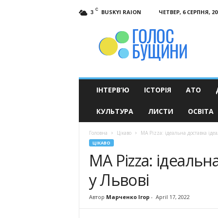
C
BUSKYI RAION
ЧЕТВЕР, 6 СЕРПНЯ, 20
3
Голос
Бущини
ІНТЕРВ’Ю
ІСТОРІЯ
АТО
КУЛЬТУРА
ЛИСТИ
ОСВІТА
Головна
Цікаво
MA Pizza: ідеальна доставка ідеа
ЦІКАВО
MA Pizza: ідеальн
у Львові
Автор
Марченко Ігор
-
April 17, 2022