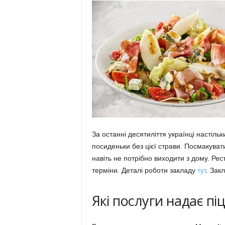
За останні десятиліття українці настіль
посиденьки без цієї страви. Посмакуват
навіть не потрібно виходити з дому. Рес
терміни. Деталі роботи закладу
тут
. Зак
Які послуги надає піц