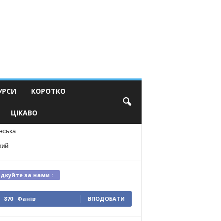
УРСИ
КОРОТКО
ЦІКАВО
нська
кий
ідкуйте за нами :
870
Фанів
ВПОДОБАТИ