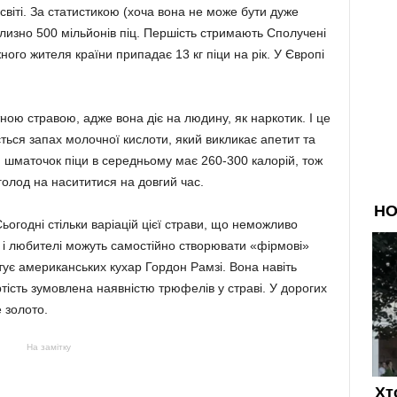
 світі. За статистикою (хоча вона не може бути дуже
иблизно 500 мільйонів піц. Першість стримають Сполучені
ого жителя країни припадає 13 кг піци на рік. У Європі
ою стравою, адже вона діє на людину, як наркотик. І це
ється запах молочної кислоти, який викликає апетит та
 шматочок піци в середньому має 260-300 калорій, тож
олод на насититися на довгий час.
огодні стільки варіацій цієї страви, що неможливо
і, і любителі можуть самостійно створювати «фірмові»
отує американських кухар Гордон Рамзі. Вона навіть
ртість зумовлена наявністю трюфелів у страві. У дорогих
е золото.
На замітку