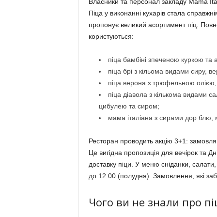
Власники та персонал закладу Mama Ital
Піца у виконанні кухарів стала справж
пропонує великий асортимент піц. Пов
користуються:
піца бамбіні зпеченою куркою та
піца брі з кільома видами сиру, 
піца верона з трюфельною олією
піца діавола з кількома видами с
цибулею та сиром;
мама італіана з сирами дор блю,
Ресторан проводить акцію 3+1: замовляю
Це вигідна пропозиція для вечірок та Д
доставку піци. У меню сніданки, салати,
до 12.00 (полудня). Замовлення, які з
Чого ви не знали про пі