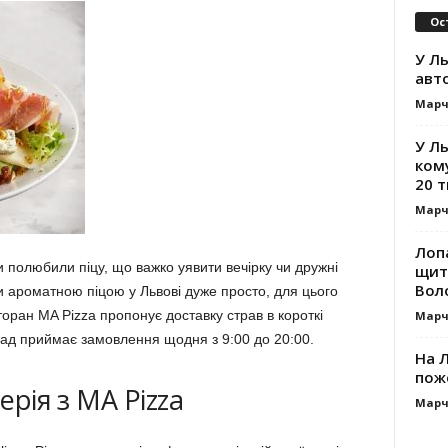
Ос
У Ль
авт
Марч
У Л
ком
20 т
Марч
Лоп
ки полюбили піцу, що важко уявити вечірку чи дружні
щит
Вол
и ароматною піцою у Львові дуже просто, для цього
торан MA Pizza пропонує доставку страв в короткі
Марч
лад приймає замовлення щодня з 9:00 до 20:00.
На Л
пож
ерія з MA Pizza
Марч