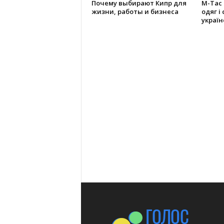
Почему выбирают Кипр для
M-Tac
жизни, работы и бизнеса
одяг і
україн