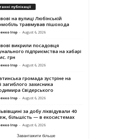
танні публікації
вові на вулиці Любінській
омобіль травмував пішохода
енко Ігор
-
August 6, 2026
ьвові викрили посадовця
унального підприємства на хабарі
ис. грн
енко Ігор
-
August 6, 2026
атинська громада зустріне на
і загиблого захисника
одимира Свідерського
енко Ігор
-
August 6, 2026
ьвівщині за добу ліквідували 40
еж, більшість — в екосистемах
енко Ігор
-
August 6, 2026
Завантажити більше