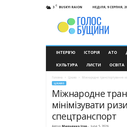
C
BUSKYI RAION
НЕДІЛЯ, 9 СЕРПНЯ, 2
3
Голос
Бущини
ІНТЕРВ’Ю
ІСТОРІЯ
АТО
КУЛЬТУРА
ЛИСТИ
ОСВІТА
Головна
Цікаво
Міжнародне транспортування хво
ЦІКАВО
Міжнародне тран
мінімізувати риз
спецтранспорт
Автор
Марченко Ігор
-
June 5, 2026