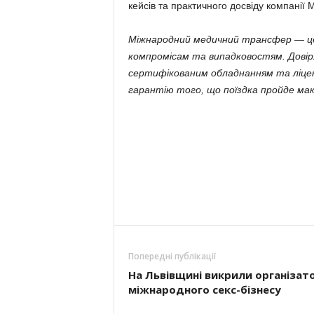
кейсів та практичного досвіду компанії M
Міжнародний медичний трансфер — це з
компромісам та випадковостям. Довіря
сертифікованим обладнанням та ліценз
гарантію того, що поїздка пройде мак
Попередні публікації
На Львівщині викрили організат
міжнародного секс-бізнесу