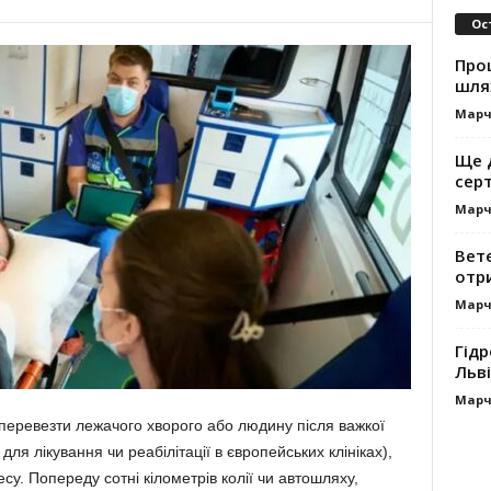
Ос
Про
шля
Марч
Ще 
сер
Марч
Вет
отр
Марч
Гідр
Льві
Марч
 перевезти лежачого хворого або людину після важкої
для лікування чи реабілітації в європейських клініках),
су. Попереду сотні кілометрів колії чи автошляху,