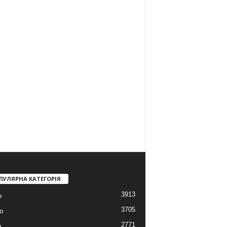
ПУЛЯРНА КАТЕГОРІЯ
3913
о
3705
о
2771
и