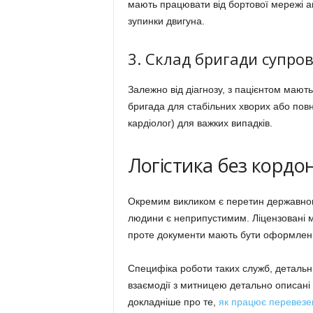
мають працювати від бортової мережі а
зупинки двигуна.
3. Склад бригади супро
Залежно від діагнозу, з пацієнтом мают
бригада для стабільних хворих або пов
кардіолог) для важких випадків.
Логістика без кордон
Окремим викликом є перетин державного
людини є неприпустимим. Ліцензовані м
проте документи мають бути оформлені
Специфіка роботи таких служб, детальн
взаємодії з митницею детально описані 
докладніше про те,
як працює перевезен