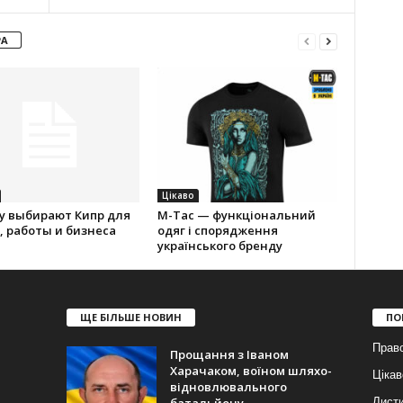
РА
Цікаво
у выбирают Кипр для
M-Tac — функціональний
 работы и бизнеса
одяг і спорядження
українського бренду
ЩЕ БІЛЬШЕ НОВИН
ПО
Прав
Прощання з Іваном
Харачаком, воїном шляхо-
Цікав
відновлювального
батальйону
Лист