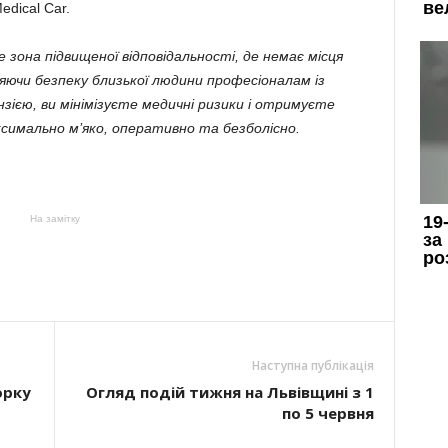
edical Car.
она підвищеної відповідальності, де немає місця
ючи безпеку близької людини професіоналам із
ією, ви мінімізуєте медичні ризики і отримуєте
симально м’яко, оперативно та безболісно.
На замітку
Наступна публікація
орку
Огляд подій тижня на Львівщині з 1
по 5 червня