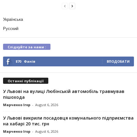
Українська
Русский
Слідкуйте за нами :
870
Фанів
ВПОДОБАТИ
Останні публікації
У Львові на вулиці Любінській автомобіль травмував
пішохода
Марченко Ігор
-
August 6, 2026
У Львові викрили посадовця комунального підприємства
на хабарі 20 тис. грн
Марченко Ігор
-
August 6, 2026