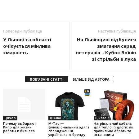
Попередні публікації
Наступна публікація
У Львові та області
На Львівщині відбулися
очікується мінлива
змагання серед
хмарність
ветеранів – Кубок Воїнів
зі стрільби з лука
ПОВ'ЯЗАНІ СТАТТІ
БІЛЬШЕ ВІД АВТОРА
Цікаво
Цікаво
Цікаво
Почему выбирают
M-Tac —
Нагрівальний кабель
Кипр для жизни,
функціональний одяг і
для теплої підлоги: як
работы и бизнеса
спорядження
правильно обрати та
українського бренду
встановити