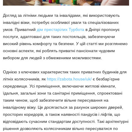
Догляд за літніми людьми та інвалідами, які використовують
інвалідні візки, потребує особливої уваги та спеціалізованих
умов. Приватний
дім престарілих Турбота
в Дніпрі пропонує
послуги, адаптовані для таких постояльців, забезпечуючи
високий рівень комфорту та безпеки. У цій статті ми розглянемо
основні аспекти, які роблять приватні пансіонати чудовим
вибором для людей з обмеженими можливостями.
Однією з ключових характеристик таких приватних будинків для
літніх колясочників, як
https://zabota.house/uk/
є безбар’єрне
середовище. Усі приміщення, включаючи житлові кімнати,
їдальня, загальні зони та санітарні приміщення, спроектовані
таким чином, щоб забезпечити вільне пересування на
інвалідному візку. Це досягається за рахунок широких дверей,
просторих коридорів, а також наявності пандусів і ліфтів, що
відповідають сучасним стандартам доступності. Такі архітектурні
рішення дозволяють колясочникам вільно пересуватися по