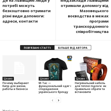
Де на Львівщині люди у
Медзаклади Львівщини
потребі можуть
отримали допомогу від
безкоштовно отримати
Мазовецького
різні види допомоги:
воєводства в межах
адреси, контакти
програми
транскордонного
співробітництва
ПОВ'ЯЗАНІ СТАТТІ
БІЛЬШЕ ВІД АВТОРА
Цікаво
Цікаво
Цікаво
Почему выбирают
M-Tac —
Нагрівальний кабель
Кипр для жизни,
функціональний одяг і
для теплої підлоги: як
работы и бизнеса
спорядження
правильно обрати та
українського бренду
встановити