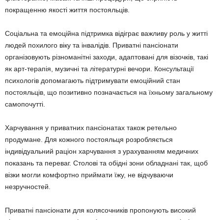
покращенню якості життя постояльців.
Соціальна та емоційна підтримка відіграє важливу роль у житті
людей похилого віку та інвалідів. Приватні пансіонати
організовують різноманітні заходи, адаптовані для візочків, такі
як арт-терапія, музичні та літературні вечори. Консультації
психологів допомагають підтримувати емоційний стан
постояльців, що позитивно позначається на їхньому загальному
самопочутті.
Харчування у приватних пансіонатах також ретельно
продумане. Для кожного постояльця розробляється
індивідуальний раціон харчування з урахуванням медичних
показань та переваг. Столові та обідні зони обладнані так, щоб
візки могли комфортно приймати їжу, не відчуваючи
незручностей.
Приватні пансіонати для колясочників пропонують високий