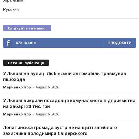
Українська
Русский
Слідкуйте за нами :
870
Фанів
ВПОДОБАТИ
Останні публікації
У Львові на вулиці Любінській автомобіль травмував
пішохода
Марченко Ігор
-
August 6, 2026
У Львові викрили посадовця комунального підприємства
на хабарі 20 тис. грн
Марченко Ігор
-
August 6, 2026
Лопатинська громада зустріне на щиті загиблого
захисника Володимира Свідерського