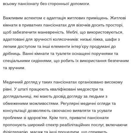
всьому пансіонату без сторонньої допомоги.
Важливим аспектом є адаптація житлових приміщень. Житлові
кімнати в приватних пансіонатах для візочків досить просторі,
щоб забезпечити маневреність. Меблі, що використовуються,
адаптовані для зручності колясочників: низькі ліжка, шафи з
легким доступом та інші елементи інтер’єру продумані до
дрібниць. Ванні кімнати та туалети оснащені поручнями та
спеціальними сидіннями, що робить їх використання безпечним
та зручним.
Медичний догляд у таких пансіонатах організовано високому
рівні. У штаті працюють кваліфіковані медсестри та
доглядальниці, які мають досвід догляду за людьми з
обмеженими можливостями. Регулярні медичні огляди та
консультації дозволяють своєчасно виявляти та усувати
проблеми зі здоров’ям. Крім того, приватні пансіонати
пропонують широкий спектр реабілітаційних послуг, включаючи
фізіотерапію, масаж та інші процедури, що сприяють