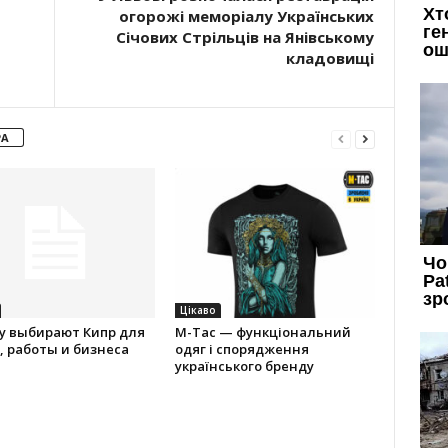
огорожі меморіалу Українських
Січових Стрільців на Янівському
кладовищі
РА
Цікаво
у выбирают Кипр для
M-Tac — функціональний
 работы и бизнеса
одяг і спорядження
українського бренду