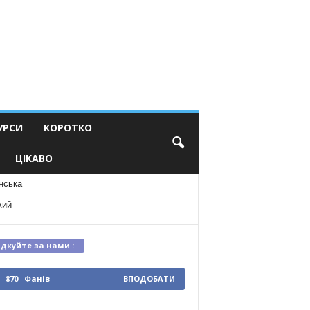
УРСИ
КОРОТКО
ЦІКАВО
нська
кий
ідкуйте за нами :
870
Фанів
ВПОДОБАТИ