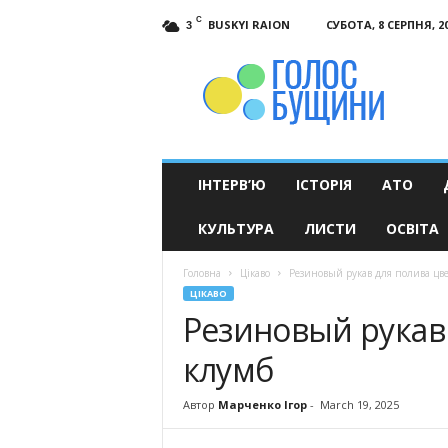
C
BUSKYI RAION
СУБОТА, 8 СЕРПНЯ, 2
3
Голос
Бущини
ІНТЕРВ’Ю
ІСТОРІЯ
АТО
КУЛЬТУРА
ЛИСТИ
ОСВІТА
Головна
Цікаво
Резиновый рукав для полива цв
ЦІКАВО
Резиновый рукав
клумб
Автор
Марченко Ігор
-
March 19, 2025