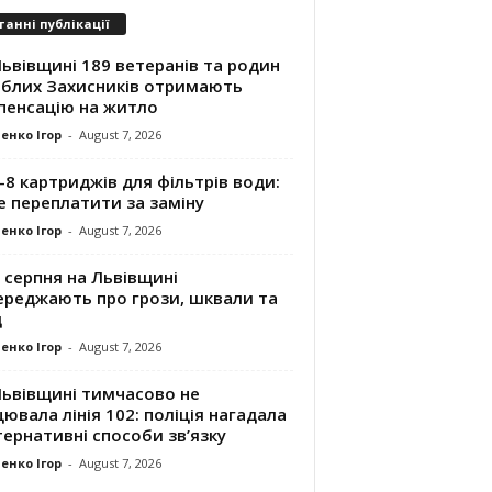
танні публікації
ьвівщині 189 ветеранів та родин
иблих Захисників отримають
пенсацію на житло
енко Ігор
-
August 7, 2026
8 картриджів для фільтрів води:
е переплатити за заміну
енко Ігор
-
August 7, 2026
 серпня на Львівщині
ереджають про грози, шквали та
д
енко Ігор
-
August 7, 2026
Львівщині тимчасово не
ювала лінія 102: поліція нагадала
ернативні способи зв’язку
енко Ігор
-
August 7, 2026