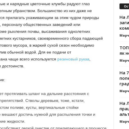
ные и нарядные цветочные клумбы радуют глаз
Ос
епным убранством. Большинство из них даже не
На Л
тся прилагать ухаживающим за этим чудом природы
заг
, персоналу общественных заведений или
ком
оме рыхления почвы, высаживания однолетних
Марч
летних кустарников, своевременного сбора падающей
тового мусора, в жаркий сухой сезон необходимо
ТОП-
лив обычной водой. Для ее подачи от
як н
ана чаще всего используется
резиновый рукав
,
Марч
 достоинств.
На 7
поп
ие:
гра
Марч
ет протягивать шланг на дальние расстояния с
репятствий. Стволы деревьев, тоже, кстати,
На 
стом поливе, кусты, вертикальные стойки
прац
альт
о мешают достичь нужной для распыления точки и
ние жидкости.
Марч
особствует легкой очистке от прилипающего в процессе