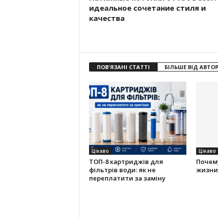
идеальное сочетание стиля и
качества
ПОВ'ЯЗАНІ СТАТТІ
БІЛЬШЕ ВІД АВТО
Цікаво
Цікаво
ТОП-8 картриджів для
Почем
фільтрів води: як не
жизни,
переплатити за заміну