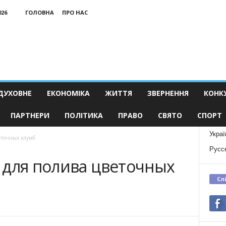
026
ГОЛОВНА
ПРО НАС
ДУХОВНЕ
ЕКОНОМІКА
ЖИТТЯ
ЗВЕРНЕННЯ
КОНК
ПАРТНЕРИ
ПОЛІТИКА
ПРАВО
СВЯТО
СПОРТ
Украї
еточных клумб
Русс
 для полива цветочных
Сл