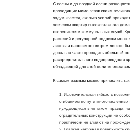
С весны и до поздней осени разноцвет
проходящих мимо зевак своим великол
задумывается, сколько усилий приходи
хозяевам квартир высокоэтажного дома
озеленителям коммунальных служб. Кр
растений и регулярной подрезки много
листвы и наносимого ветром легкого бы
довольно часто проводить обильный по
распределительного водопроводного кр
обладающий для этой цели множеством
К самым важным можно причислить так
Исключительная гибкость позволя
огибанием по пути многочисленных п
нуждающихся в не таком, правда, ча
оградительных конструкций не особ
практически не влияют на прохожде
Гладкая наружная поверхность сп