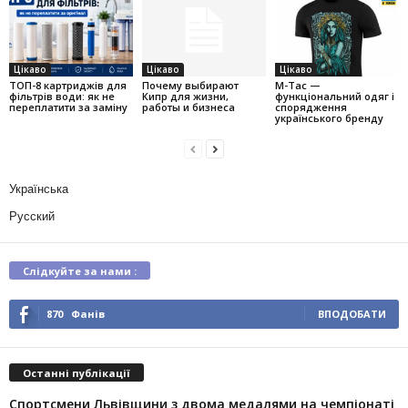
Цікаво
Цікаво
Цікаво
ТОП-8 картриджів для
Почему выбирают
M-Tac —
фільтрів води: як не
Кипр для жизни,
функціональний одяг і
переплатити за заміну
работы и бизнеса
спорядження
українського бренду
Українська
Русский
Слідкуйте за нами :
870
Фанів
ВПОДОБАТИ
Останні публікації
Спортсмени Львівщини з двома медалями на чемпіонаті