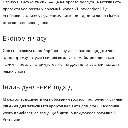
Стрижка “Батько та син” — це не просто послуга, а можливість
провести час разом у приємній чоловічій атмосфері. Це
особливо важливо у сучасному ритмі життя, коли час із сім’єю
стає справжньою цінністю.
Економія часу
Спільне відвідування барбершопу дозволяє заощадити час,
адже стрижку татусю і синові виконують майстри одночасно.
Таким чином, ви отримуєте якісний догляд та вільний час для
інших справ.
Індивідуальний підхід
Майстри враховують усі побажання гостей, пропонуючи стильні
рішення для татусів і комфортні варіанти для дітей. Особлива
увага приділяється тому, щоб дитина почувалася затишно і
безпечно.