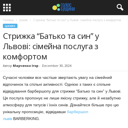
Головна
Цікаво
Стрижка “Батько та син” у Львові: сімейна послуга з комфортом
ЦІКАВО
Стрижка “Батько та син” у
Львові: сімейна послуга з
комфортом
Автор
Марченко Ігор
-
December 30, 2024
Сучасні чоловіки все частіше звертають увагу на сімейний
відпочинок та спільні активності. Однією з таких є спільне
відвідування барбершопу для стрижки “Батько та син” у Львові.
Ця послуга пропонує не лише якісну стрижку, але й незабутню
атмосферу для татусів і їхніх синів. Дізнайтеся більше про цю
унікальну пропозицію, відвідавши
барбершоп
львів
BARBERKING.