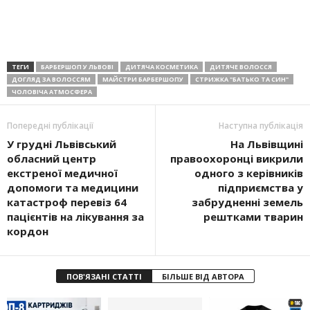
ТЕГИ
БАРБЕРШОП У ЛЬВОВІ
ДИТЯЧА КОСМЕТИКА
ДИТЯЧЕ ВОЛОССЯ
ДОГЛЯД ЗА ВОЛОССЯМ
МАЙСТРИ БАРБЕРШОПУ
СТРИЖКА "БАТЬКО ТА СИН"
ЧОЛОВІЧА АТМОСФЕРА
Попередні публікації
Наступна публікація
У грудні Львівський
На Львівщині
обласний центр
правоохоронці викрили
екстреної медичної
одного з керівників
допомоги та медицини
підприємства у
катастроф перевіз 64
забрудненні земель
пацієнтів на лікування за
рештками тварин
кордон
ПОВ'ЯЗАНІ СТАТТІ
БІЛЬШЕ ВІД АВТОРА