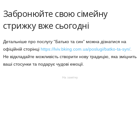
Забронюйте свою сімейну
стрижку вже сьогодні
Детальніше про послугу “Батько та син” можна дізнатися на
офіційній сторінці
https://lviv.bking.com.ua/poslugi/batko-ta-syn/
.
Не відкладайте можливість створити нову традицію, яка зміцнить
ваші стосунки та подарує чудові емоції.
На замітку