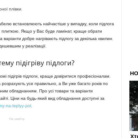
ної плівки.
кабелю встановлюють найчастіше у випадку, коли підлога
 плиткою. Якщо у Вас буде ламінат, краще обрати
 варіанти добре нагрівають підлогу за декілька хвилин.
дешевшим у реалізації.
му підігріву підлоги?
мі підігрів підлоги, краще довіритися професіоналам.
 розрахують усе правильно, а Ви уже багато років по
ним обладнанням. Про усі товари та варіанти
йті. Ціни на будь-який вид обладнання доступні за
ny-na-teplyy-pol
.
На замітку