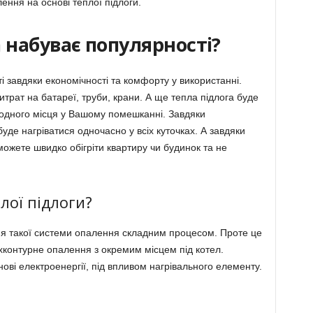
ння на основі теплої підлоги.
 набуває популярності?
і завдяки економічності та комфорту у використанні.
трат на батареї, труби, крани. А ще тепла підлога буде
одного місця у Вашому помешканні. Завдяки
уде нагріватися одночасно у всіх куточках. А завдяки
можете швидко обігріти квартиру чи будинок та не
лої підлоги?
я такої системи опалення складним процесом. Проте це
хконтурне опалення з окремим місцем під котел.
нові електроенергії, під впливом нагрівального елементу.