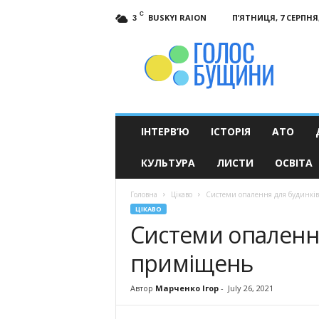
C
BUSKYI RAION
П’ЯТНИЦЯ, 7 СЕРПНЯ,
3
Голос
Бущини
ІНТЕРВ’Ю
ІСТОРІЯ
АТО
КУЛЬТУРА
ЛИСТИ
ОСВІТА
Головна
Цікаво
Системи опалення для будинкі
ЦІКАВО
Системи опалення
приміщень
Автор
Марченко Ігор
-
July 26, 2021