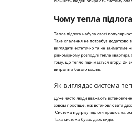
більшість людей обирають систему опале
Чому тепла підлога
Тепла підлога набула своєї популярност
Таке опалення не потребує додатково ви
виглядати естетично та не займатиме ж
рівномірному розподілі тепла квартира б
тому, що тепло піднімається вгору, Ви з
витратити багато коштів.
Як виглядає система теп
Дуже часто люди вважають встановленн
зовсім простіше, ніж встановлювати дво
Система підігріву підлоги працює на ос
Така система буває двох видів: