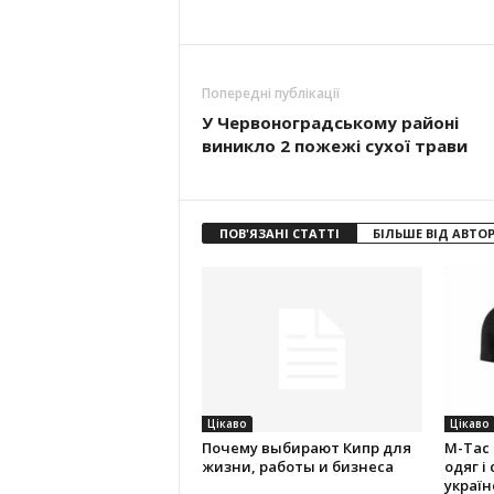
Попередні публікації
У Червоноградському районі
виникло 2 пожежі сухої трави
ПОВ'ЯЗАНІ СТАТТІ
БІЛЬШЕ ВІД АВТО
Цікаво
Цікаво
Почему выбирают Кипр для
M-Tac
жизни, работы и бизнеса
одяг і
україн