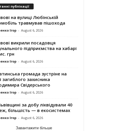
танні публікації
вові на вулиці Любінській
омобіль травмував пішохода
енко Ігор
-
August 6, 2026
ьвові викрили посадовця
унального підприємства на хабарі
ис. грн
енко Ігор
-
August 6, 2026
атинська громада зустріне на
і загиблого захисника
одимира Свідерського
енко Ігор
-
August 6, 2026
ьвівщині за добу ліквідували 40
еж, більшість — в екосистемах
енко Ігор
-
August 6, 2026
Завантажити більше