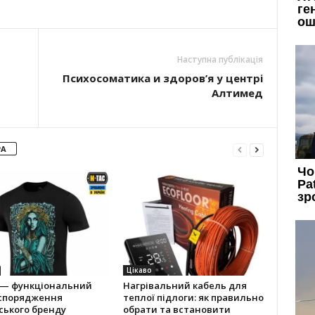
Наступна публікація
Психосоматика и здоров’я у центрі
Алтимед
РА
Цікаво
 — функціональний
Нагрівальний кабель для
 спорядження
теплої підлоги: як правильно
ського бренду
обрати та встановити