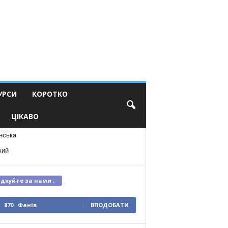
УРСИ
КОРОТКО
ЦІКАВО
нська
кий
ідкуйте за нами :
870
Фанів
ВПОДОБАТИ