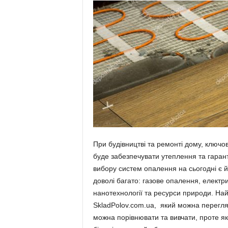
При будівництві та ремонті дому, ключ
буде забезпечувати утеплення та гара
вибору систем опалення на сьогодні є йо
доволі багато: газове опалення, елект
нанотехнології та ресурси природи. На
SkladPolov.com.ua, який можна перегл
можна порівнювати та вивчати, проте якщ