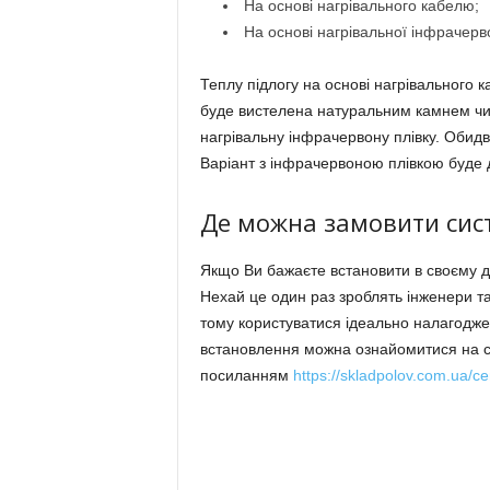
На основі нагрівального кабелю;
На основі нагрівальної інфрачерво
Теплу підлогу на основі нагрівального 
буде вистелена натуральним камнем чи
нагрівальну інфрачервону плівку. Обидва
Варіант з інфрачервоною плівкою буде 
Де можна замовити систе
Якщо Ви бажаєте встановити в своєму до
Нехай це один раз зроблять інженери та
тому користуватися ідеально налагодже
встановлення можна ознайомитися на са
посиланням
https://skladpolov.com.ua/ce