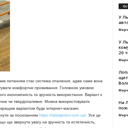
Ос
У Ль
авт
Марч
У Л
ком
20 т
Марч
Лоп
щит
овим питанням стає система опалення, адже саме вона
Вол
нтувати комфортне проживання. Головною умовою
Марч
го економічність та зручність використання. Варіант є
ричне чи твердопаливне. Можна використовувати
На Л
пож
йкращим варіантом буде інтернет-магазин
Марч
янути за посиланням
https://skladpolov.com.ua/
. Усе це
о ще звернути увагу на зручність та естетичність,