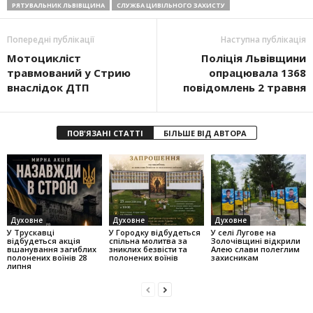
РЯТУВАЛЬНИК ЛЬВІВЩИНА
СЛУЖБА ЦИВІЛЬНОГО ЗАХИСТУ
Попередні публікації
Наступна публікація
Мотоцикліст
Поліція Львівщини
травмований у Стрию
опрацювала 1368
внаслідок ДТП
повідомлень 2 травня
ПОВ'ЯЗАНІ СТАТТІ
БІЛЬШЕ ВІД АВТОРА
Духовне
Духовне
Духовне
У Трускавці
У Городку відбудеться
У селі Лугове на
відбудеться акція
спільна молитва за
Золочівщині відкрили
вшанування загиблих
зниклих безвісти та
Алею слави полеглим
полонених воїнів 28
полонених воїнів
захисникам
липня