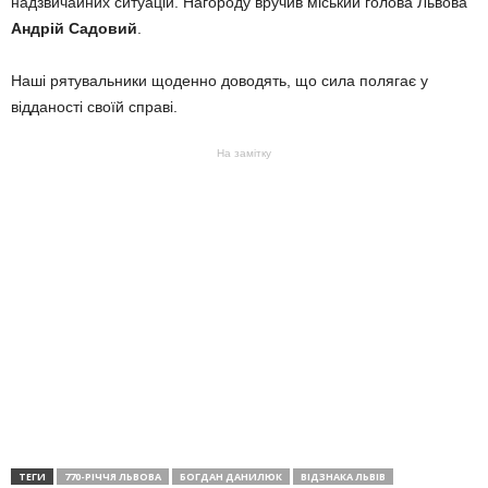
надзвичайних ситуацій. Нагороду вручив міський голова Львова
Андрій Садовий
.
Наші рятувальники щоденно доводять, що сила полягає у
відданості своїй справі.
На замітку
ТЕГИ
770-РІЧЧЯ ЛЬВОВА
БОГДАН ДАНИЛЮК
ВІДЗНАКА ЛЬВІВ