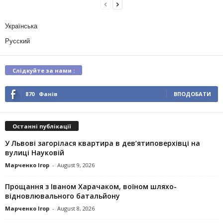
Українська
Русский
Слідкуйте за нами :
870
Фанів
ВПОДОБАТИ
Останні публікації
У Львові загорілася квартира в дев’ятиповерхівці на
вулиці Науковій
Марченко Ігор
-
August 9, 2026
Прощання з Іваном Харачаком, воїном шляхо-
відновлювального батальйону
Марченко Ігор
-
August 8, 2026