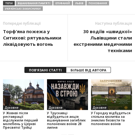
ТЕГИ
ВШАНУВАННЯ ПАМ'ЯТІ
ЕПІФАНІЙ
ЛЬВІВ
ПОХОВАННЯ
УКРАЇНСЬКІ ЗАХИСНИКИ
Попередні публікації
Наступна публікація
Торф’яна пожежа у
30 водіїв «швидкої»
Ситихові: рятувальники
Львівщини стали
ліквідовують вогонь
екстреними медичними
техніками
ПОВ'ЯЗАНІ СТАТТІ
БІЛЬШЕ ВІД АВТОРА
Духовне
Духовне
Духовне
У Жовкві після
У Трускавці
У Городку відбудеться
реставрації
відбудеться акція
спільна молитва за
відслужили перший
вшанування загиблих
зниклих безвісти та
молебень у Церкві
полонених воїнів 28
полонених воїнів
Пресвятої Трійці
липня