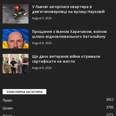
У Львові загорілася квартира в
дев’ятиповерхівці на вулиці Науковій
August 9, 2026
Прощання з Іваном Харачаком, воїном
шляхо-відновлювального батальйону
August 8, 2026
Ще двоє ветеранів війни отримали
сертифікати на житло
August 8, 2026
ПОПУЛЯРНА КАТЕГОРІЯ
3913
Право
3705
Цікаво
2771
Листи