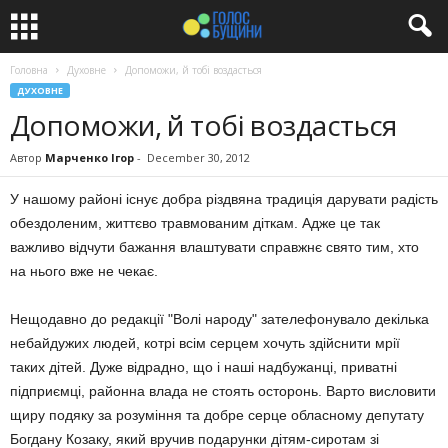
Головна
Духовне
Допоможи, й тобі воздасться
ДУХОВНЕ
Допоможи, й тобі воздасться
Автор
Марченко Ігор
-
December 30, 2012
У нашому районі існує добра різдвяна традиція дарувати радість
обездоленим, життєво травмованим діткам. Адже це так
важливо відчути бажання влаштувати справжнє свято тим, хто
на нього вже не чекає.
Нещодавно до редакції "Волі народу" зателефонувало декілька
небайдужих людей, котрі всім серцем хочуть здійснити мрії
таких дітей. Дуже відрадно, що і наші надбужанці, приватні
підприємці, районна влада не стоять осторонь. Варто висловити
щиру подяку за розуміння та добре серце обласному депутату
Богдану Козаку, який вручив подарунки дітям-сиротам зі