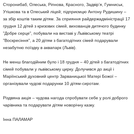
Сторонибаб, Олеська, Ріпнова, Красного, Задвір’я, Гумниськ,
Утішкова та в Олеський ліцей; підприємцю Антону Рудишину –
за збір коштів таким дітям. За сприяння райдержадміністрації 17
грудня 12 дітей з кризових сімей, вихованців дитячого будинку
"Добре серце", побували на виставі у Львівському театрі
"Воскресіння", а 20 дітям з багатодітних сімей подарували
незабутню поїздку в аквапарк (Львів).
Не менш благодійним було і 18 грудня – 40 дітей з багатодітних
сімей побували у львівському цирку. Долучився до акції і
Маріїнський духовний центр Зарваницької Матері Божої –
організували чудові подарунки 10 дітям-сиротам.
Різдвяна акція – чудова нагода спробувати себе у ролі доброго
чарівника та подарувати дітям новорічну казку.
Інна ПАЛАМАР