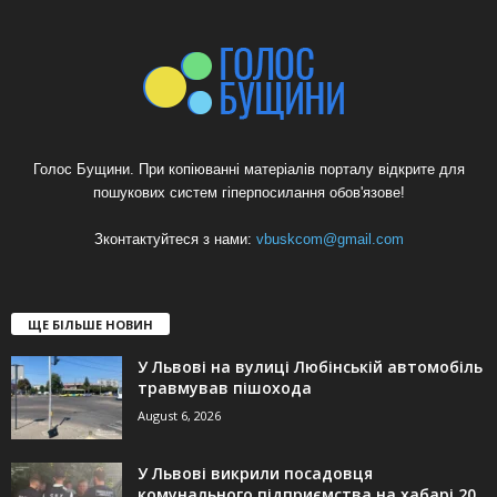
Голос Бущини. При копіюванні матеріалів порталу відкрите для
пошукових систем гіперпосилання обов'язове!
Зконтактуйтеся з нами:
vbuskcom@gmail.com
ЩЕ БІЛЬШЕ НОВИН
У Львові на вулиці Любінській автомобіль
травмував пішохода
August 6, 2026
У Львові викрили посадовця
комунального підприємства на хабарі 20