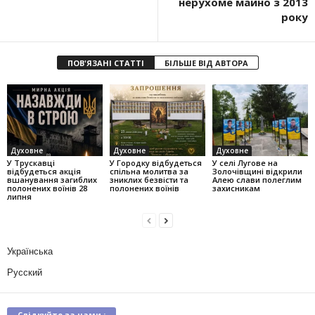
нерухоме майно з 2013
року
ПОВ'ЯЗАНІ СТАТТІ
БІЛЬШЕ ВІД АВТОРА
Духовне
Духовне
Духовне
У Трускавці
У Городку відбудеться
У селі Лугове на
відбудеться акція
спільна молитва за
Золочівщині відкрили
вшанування загиблих
зниклих безвісти та
Алею слави полеглим
полонених воїнів 28
полонених воїнів
захисникам
липня
Українська
Русский
Слідкуйте за нами :