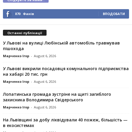
870
Фанів
ВПОДОБАТИ
Останні публікації
У Львові на вулиці Любінській автомобіль травмував
пішохода
Марченко Ігор
-
August 6, 2026
У Львові викрили посадовця комунального підприємства
на хабарі 20 тис. грн
Марченко Ігор
-
August 6, 2026
Лопатинська громада зустріне на щиті загиблого
захисника Володимира Свідерського
Марченко Ігор
-
August 6, 2026
На Львівщині за добу ліквідували 40 пожеж, більшість —
в екосистемах