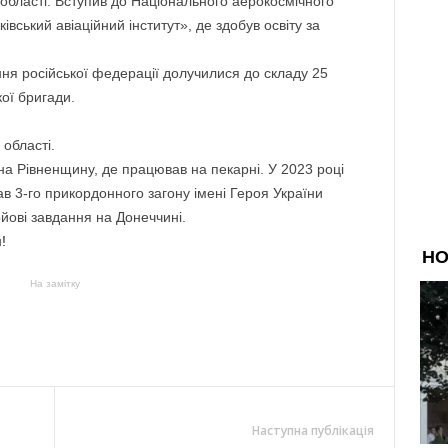
області. Вступив до Національного аерокосмічного
івський авіаційний інститут», де здобув освіту за
ня російської федерації долучилися до складу 25
ої бригади.
області.
на Рівненщину, де працював на пекарні. У 2023 році
ав 3-го прикордонного загону імені Героя України
йові завдання на Донеччині.
!
На замітку
Наступна публікація