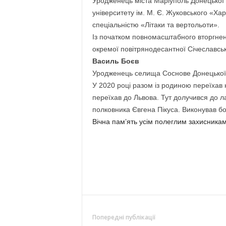
Уродженець міста Маріуполь Донецької 
університету ім. М. Є. Жуковського «Харк
спеціальністю «Літаки та вертольоти».
Із початком повномасштабного вторгнен
окремої повітрянодесантної Січеславськ
Василь Боєв
Уродженець селища Соснове Донецької 
У 2020 році разом із родиною переїхав 
переїхав до Львова. Тут долучився до л
полковника Євгена Пікуса. Виконував бо
Вічна памʼять усім полеглим захисникам
Попередні публікації