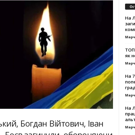
Ос
На Л
заг
ком
Марч
ТОП-
як н
Марч
На 7
поп
гра
Марч
На 
прац
альт
ий, Богдан Війтович, Іван
Марч
ь Боєв загинули, обороняючи