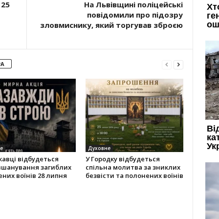
 25
На Львівщині поліцейські
повідомили про підозру
зловмиснику, який торгував зброєю
РА
е
Духовне
кавці відбудеться
У Городку відбудеться
 вшанування загиблих
спільна молитва за зниклих
них воїнів 28 липня
безвісти та полонених воїнів