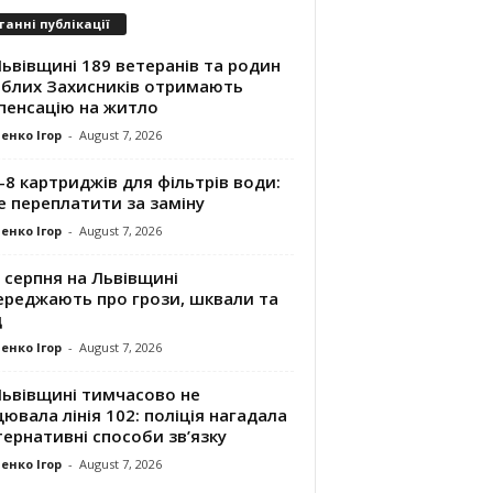
танні публікації
ьвівщині 189 ветеранів та родин
иблих Захисників отримають
пенсацію на житло
енко Ігор
-
August 7, 2026
8 картриджів для фільтрів води:
е переплатити за заміну
енко Ігор
-
August 7, 2026
 серпня на Львівщині
ереджають про грози, шквали та
д
енко Ігор
-
August 7, 2026
Львівщині тимчасово не
ювала лінія 102: поліція нагадала
ернативні способи зв’язку
енко Ігор
-
August 7, 2026