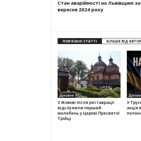
Стан аварійності на Львівщині за
вересня 2024 року
ПОВ'ЯЗАНІ СТАТТІ
БІЛЬШЕ ВІД АВТО
Духовне
Духовн
У Жовкві після реставрації
У Трус
відслужили перший
акція
молебень у Церкві Пресвятої
полоне
Трійці