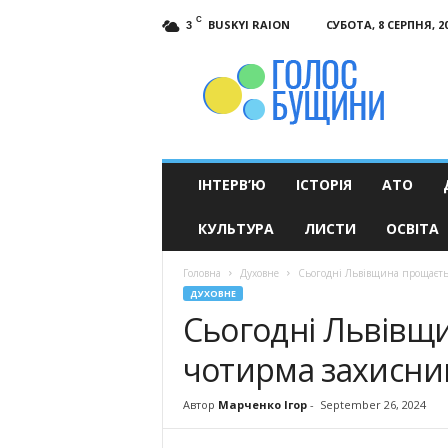
C
BUSKYI RAION
СУБОТА, 8 СЕРПНЯ, 2
3
Голос
Бущини
ІНТЕРВ’Ю
ІСТОРІЯ
АТО
КУЛЬТУРА
ЛИСТИ
ОСВІТА
Головна
Духовне
Сьогодні Львівщина прощаєть
ДУХОВНЕ
Сьогодні Львівщи
чотирма захисн
Автор
Марченко Ігор
-
September 26, 2024