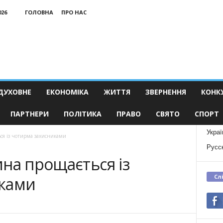
026
ГОЛОВНА
ПРО НАС
ДУХОВНЕ
ЕКОНОМІКА
ЖИТТЯ
ЗВЕРНЕННЯ
КОНК
ПАРТНЕРИ
ПОЛІТИКА
ПРАВО
СВЯТО
СПОРТ
Украї
ся із чотирма захисниками
Русс
на прощається із
Сл
иками