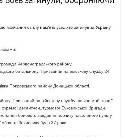
 мовчання світлу памʼять усіх, хто загинув за Україну
сниками:
громади Червоноградського району.
ецького батальйону. Призваний на військову службу 24
івка Покровського району Донецької області.
ону. Призваний на військову службу під час мобілізації
82 окремої десантно-штурмової Буковинської бригади.
виконання бойового завдання поблизу населеного пункту
 області. Захиснику було 37 роки.