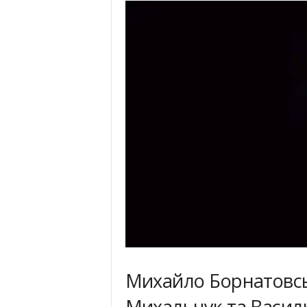
Михайло Борнатовськ
Михальчук та Васил