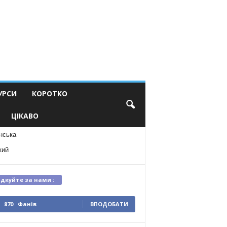
УРСИ
КОРОТКО
ЦІКАВО
нська
кий
ідкуйте за нами :
870
Фанів
ВПОДОБАТИ