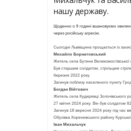
нашу державу.
Щоденно о 9 годині вшановуємо хвилиною
через російську агресію.
Сьогодні Львівщина прощається із захи
Михайло Борнатовський
Житель села Бутини Великомостівської 
Був старшим солдатом, стрільцем стріл
березня 2022 року.
Загинув поблизу населеного пункту Грод
Богдан Війтович
Житель села Кудирявці Золочівського рай
27 квітня 2024 року. Він був солдатом 
Загинув 18 вересня 2024 року під час 
Обухівка Кореневського району Курської
Іван Михальчук