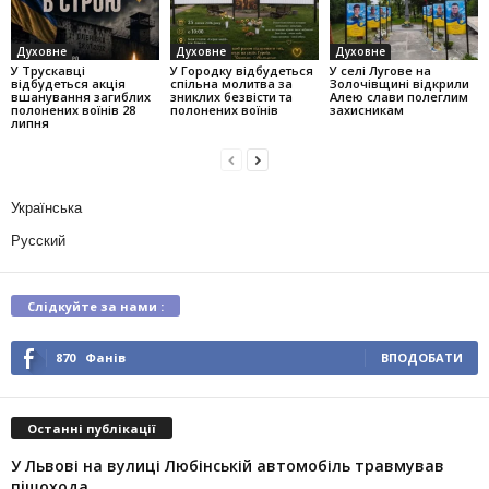
Духовне
Духовне
Духовне
У Трускавці
У Городку відбудеться
У селі Лугове на
відбудеться акція
спільна молитва за
Золочівщині відкрили
вшанування загиблих
зниклих безвісти та
Алею слави полеглим
полонених воїнів 28
полонених воїнів
захисникам
липня
Українська
Русский
Слідкуйте за нами :
870
Фанів
ВПОДОБАТИ
Останні публікації
У Львові на вулиці Любінській автомобіль травмував
пішохода