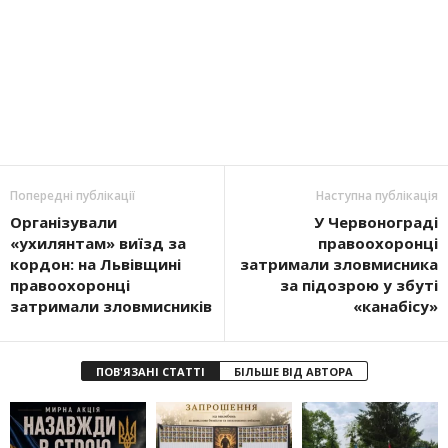
Попередні публікації
Наступна публікація
Організували
У Червонограді
«ухилянтам» виїзд за
правоохоронці
кордон: на Львівщині
затримали зловмисника
правоохоронці
за підозрою у збуті
затримали зловмисників
«канабісу»
ПОВ'ЯЗАНІ СТАТТІ
БІЛЬШЕ ВІД АВТОРА