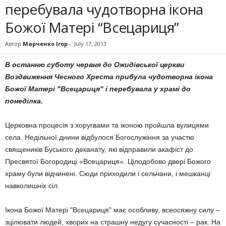
перебувала чудотворна ікона
Божої Матері “Всецариця”
Автор
Марченко Ігор
-
July 17, 2013
В останню суботу червня до Ожидівської церкви
Воздвиження Чесного Хреста прибула чудотворна ікона
Божої Матері "Всецариця" і перебувала
у храмі до
понеділка.
Церковна процесія з хоругвами та іконою пройшла вулицями
села. Недільної днини відбулося Богослужіння за участю
священиків Буського деканату, які відправили акафіст до
Пресвятої Богородиці «Всецариця». Цілодобово двері Божого
храму були відчинені. Сюди приходили і сельчани, і мешканці
навколишніх сіл.
Ікона Божої Матері "Всецариця" має особливу, всеосяжну силу –
зцілювати людей, хворих на страшну недугу сучасності – рак. На