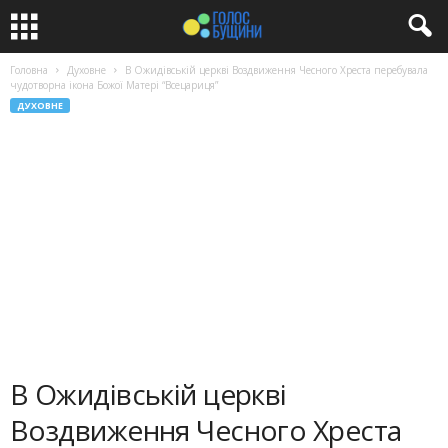
Головна
Духовне
В Ожидівській церкві Воздвиження Чесного Хреста перебувала
чудотворна ікона Божої Матері “Всецариця”
ДУХОВНЕ
В Ожидівській церкві
Воздвиження Чесного Хреста