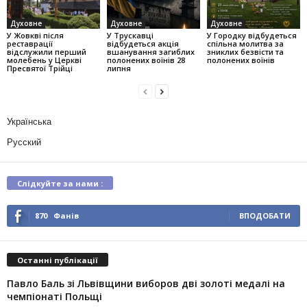
Духовне
Духовне
Духовне
У Жовкві після
У Трускавці
У Городку відбудеться
реставрації
відбудеться акція
спільна молитва за
відслужили перший
вшанування загиблих
зниклих безвісти та
молебень у Церкві
полонених воїнів 28
полонених воїнів
Пресвятої Трійці
липня
Українська
Русский
Слідкуйте за нами :
870
Фанів
ВПОДОБАТИ
Останні публікації
Павло Баль зі Львівщини виборов дві золоті медалі на
чемпіонаті Польщі