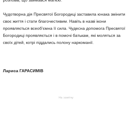
розповів, що займався магією.
Чудотворна дія Пресвятої Богородиці заставила юнака змінити
своє життя і стати благочестивим. Навіть в назві ікони
проявляється всеоб'ємна її сила. Чудесна допомога Пресвятої
Богородиці проявляється і в помочі батькам, які моляться за
своїх дітей, котрі піддались полону наркоманії.
Лариса ГАРАСИМІВ
На замітку