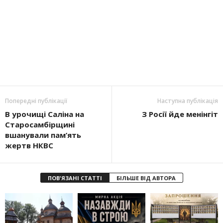
Попередні публікації
Наступна публікація
В урочищі Саліна на
З Росії йде менінгіт
Старосамбірщині
вшанували пам’ять
жертв НКВС
ПОВ'ЯЗАНІ СТАТТІ
БІЛЬШЕ ВІД АВТОРА