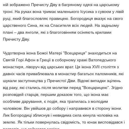
ній зображено Пречисту Діву в багряному одязі на царському
троні. На руках вона тримає маленького Ісусика з сувоєм у лівій
руці, який благословляє правицею. Богородиця вказує на свого
царственого Сина, як на Спасителя всіх людей. На задньому
плані – два янголи, які з благоговінням осіняють крилами
Пречисту Діву.
Чудотворна ікона Божої Матері "Всецариця" знаходиться на
Святій Горі Афон в Греції в соборному храмі Ватопедського
монастиря, ліворуч від царських врат. Ця ікона ХVII століття з
давніх часів приваблювала в монастир багатьох паломників, які
шукали заступництва у Пречистої Діви. Відомі випадки зцілень
від раку, які стались після молитви перед "Всецарицею". Згідно
розповідей старців, першим доказом того, що ікона має
особливе дарування, є подія, яка трапилась з молодим
чоловіком. Він увійшов до собору і направився в сторону ікони.
Лик Богородиці зблиснув і невидима сила кинула чоловіка на
землю. Як тільки повернулась свідомість, то юнак висповідався і