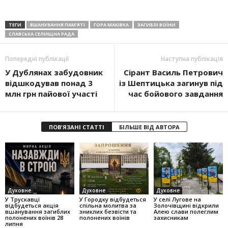
ТЕГИ
ВШАНУВАННЯ ПАМ'ЯТІ
ГОРА МАКІВКА
ЗАГИБЛІ ВОЇНИ
СЛАВСЬКА СЕЛИЩНА РАДА
Попередні публікації
Наступна публікація
У Дублянах забудовник
Сірант Василь Петрович
відшкодував понад 3
із Шептицька загинув під
млн грн пайової участі
час бойового завдання
ПОВ'ЯЗАНІ СТАТТІ
БІЛЬШЕ ВІД АВТОРА
Духовне
Духовне
Духовне
У Трускавці
У Городку відбудеться
У селі Лугове на
відбудеться акція
спільна молитва за
Золочівщині відкрили
вшанування загиблих
зниклих безвісти та
Алею слави полеглим
полонених воїнів 28
полонених воїнів
захисникам
липня