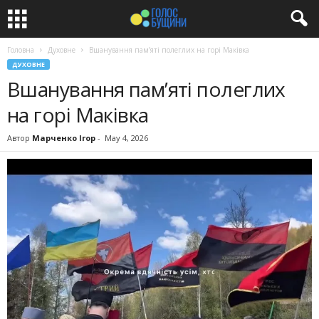
Головна
Духовне
Вшанування пам’яті полеглих на горі Маківка
ДУХОВНЕ
Вшанування пам’яті полеглих
на горі Маківка
Автор
Марченко Ігор
-
May 4, 2026