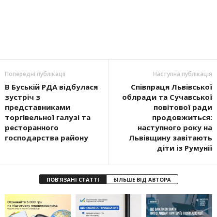
Попередні публікації
Наступна публікація
В Буській РДА відбулася
Співпраця Львівської
зустріч з
облради та Сучавської
представниками
повітової ради
торгівельної галузі та
продовжиться:
ресторанного
наступного року на
господарства району
Львівщину завітають
діти із Румунії
ПОВ'ЯЗАНІ СТАТТІ
БІЛЬШЕ ВІД АВТОРА