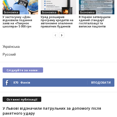
Економіка
Економіка
Економіка
У застосунку «Дія»
Уряд розширив
В Україні затвердили
відновили подання
програму кредитів на
єдиний стандарт
заяв на «Пакунок
автономне опалення
госпіталізації та
школяра» 5 000 грн
приватних будинків
виписки пацієнтів
Українська
Русский
Слідкуйте за нами :
870
Фанів
ВПОДОБАТИ
Останні публікації
У Львові відзначили патрульних за допомогу після
ракетного удару