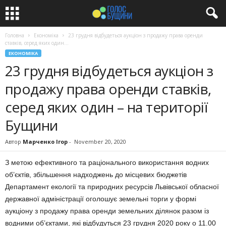
Головна
Економіка
23 грудня відбудеться аукціон з продажу права оренди
ставків, серед яких один...
ЕКОНОМІКА
23 грудня відбудеться аукціон з
продажу права оренди ставків,
серед яких один – на території
Бущини
Автор
Марченко Ігор
-
November 20, 2020
З метою ефективного та раціонального використання водних
об’єктів, збільшення надходжень до місцевих бюджетів
Департамент екології та природних ресурсів Львівської обласної
державної адміністрації оголошує земельні торги у формі
аукціону з продажу права оренди земельних ділянок разом із
водними об’єктами, які відбудуться 23 грудня 2020 року о 11.00