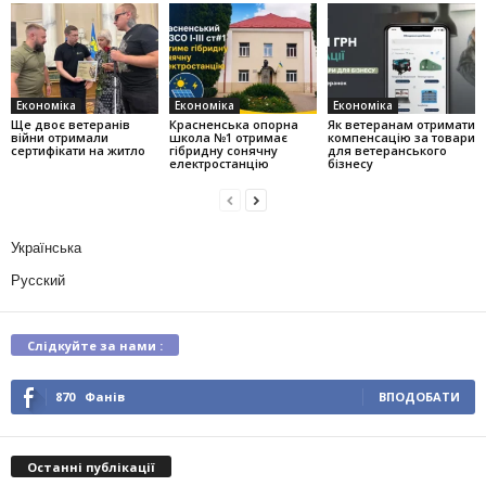
Економіка
Економіка
Економіка
Ще двоє ветеранів
Красненська опорна
Як ветеранам отримати
війни отримали
школа №1 отримає
компенсацію за товари
сертифікати на житло
гібридну сонячну
для ветеранського
електростанцію
бізнесу
Українська
Русский
Слідкуйте за нами :
870
Фанів
ВПОДОБАТИ
Останні публікації