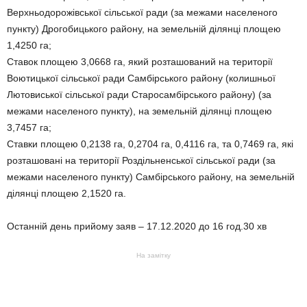
Верхньодорожівської сільської ради (за межами населеного
пункту) Дрогобицького району, на земельній ділянці площею
1,4250 га;
Ставок площею 3,0668 га, який розташований на території
Воютицької сільської ради Самбірського району (колишньої
Лютовиської сільської ради Старосамбірського району) (за
межами населеного пункту), на земельній ділянці площею
3,7457 га;
Ставки площею 0,2138 га, 0,2704 га, 0,4116 га, та 0,7469 га, які
розташовані на території Роздільненської сільської ради (за
межами населеного пункту) Самбірського району, на земельній
ділянці площею 2,1520 га.
Останній день прийому заяв – 17.12.2020 до 16 год.30 хв
На замітку