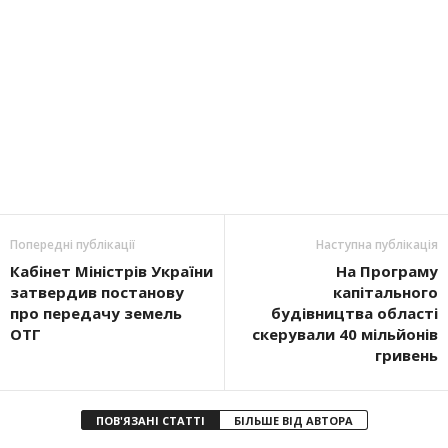
Попередні публікації
Наступна публікація
Кабінет Міністрів України
На Програму
затвердив постанову
капітального
про передачу земель
будівництва області
ОТГ
скерували 40 мільйонів
гривень
ПОВ'ЯЗАНІ СТАТТІ
БІЛЬШЕ ВІД АВТОРА