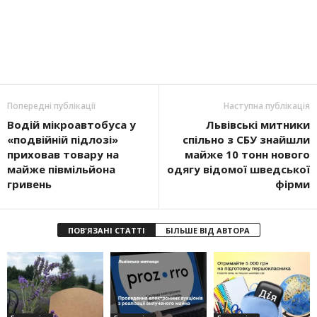
Попередні публікації
Наступна публікація
Водій мікроавтобуса у
Львівські митники
«подвійній підлозі»
спільно з СБУ знайшли
приховав товару на
майже 10 тонн нового
майже півмільйона
одягу відомої шведської
гривень
фірми
ПОВ'ЯЗАНІ СТАТТІ
БІЛЬШЕ ВІД АВТОРА