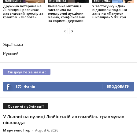
Економіка
Економіка
Економіка
Дружина ветерана на
Львівська митниця
У застосунку «Дія»
Львівщині розвиває
виставила на
відновили подання
лавандовий простір за
електронні аукціони
заяв на «Пакунок
грантом «єРобота»
майно, конфісковане
школяра» 5 000 грн
на користь держави
Українська
Русский
Слідкуйте за нами :
870
Фанів
ВПОДОБАТИ
Останні публікації
У Львові на вулиці Любінській автомобіль травмував
пішохода
Марченко Ігор
-
August 6, 2026