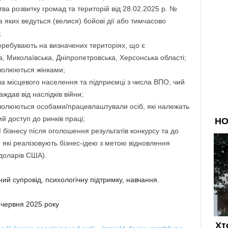
тва розвитку громад та територій від 28.02.2025 р. №
на яких ведуться (велися) бойові дії або тимчасово
;
перебувають на визначених територіях, що є
а, Миколаївська, Дніпропетровська, Херсонська області;
очолюються жінками;
сла місцевого населення та підприємці з числа ВПО, чий
ждав від наслідків війни;
 очолюються особами/працевлаштували осіб, які належать
й доступ до ринків праці;
ї бізнесу після оголошення результатів конкурсу та до
 які реалізовують бізнес-ідею з метою відновлення
 доларів США).
ий супровід, психологічну підтримку, навчання.
 червня 2025 року