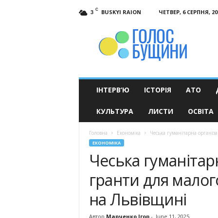
C
BUSKYI RAION
ЧЕТВЕР, 6 СЕРПНЯ, 20
3
Голос
Бущини
ІНТЕРВ’Ю
ІСТОРІЯ
АТО
КУЛЬТУРА
ЛИСТИ
ОСВІТА
Головна
Економіка
Чеська гуманітарна організа
ЕКОНОМІКА
Чеська гуманітар
гранти для малог
на Львівщині
Автор
Марченко Ігор
-
June 11, 2025