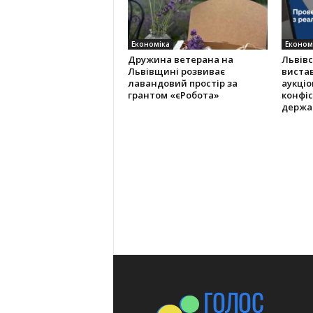
Економіка
Економ
Дружина ветерана на
Львів
Львівщині розвиває
виста
лавандовий простір за
аукціо
грантом «єРобота»
конфіс
держа