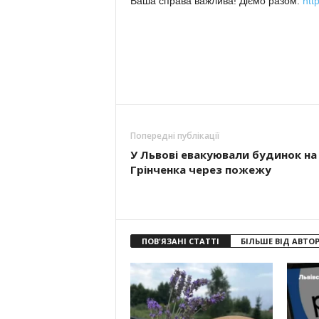
Ваша справа важлива! Діємо разом:
htt
Попередні публікації
У Львові евакуювали будинок на
Грінченка через пожежу
ПОВ'ЯЗАНІ СТАТТІ
БІЛЬШЕ ВІД АВТО