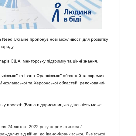
in Need Ukraine пропонує нові можливості для розвитку
народу.
арів США, менторську підтримку та цінні знання.
ьвівської та Івано-Франківської областей та окремих
 Миколаївської та Херсонської областей, релокований
сть у проєкті: (Ваша підприємницька діяльність може
після 24 лютого 2022 року перемістилися /
аждалих від війни, до Івано-Франківської, Львівської