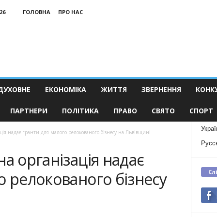
26
ГОЛОВНА
ПРО НАС
ДУХОВНЕ
ЕКОНОМІКА
ЖИТТЯ
ЗВЕРНЕННЯ
КОНК
ПАРТНЕРИ
ПОЛІТИКА
ПРАВО
СВЯТО
СПОРТ
Украї
ція надає гранти для малого релокованого бізнесу на Львівщині
Русс
на організація надає
Сл
о релокованого бізнесу