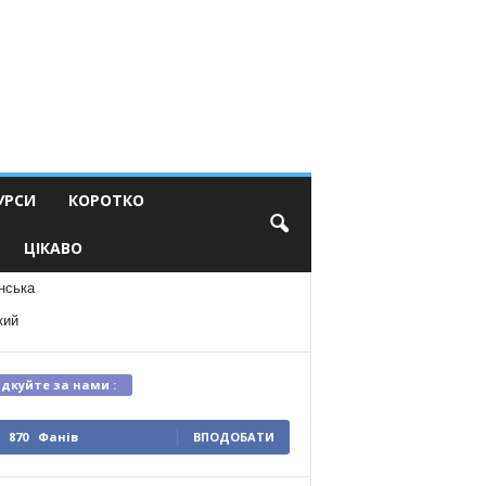
УРСИ
КОРОТКО
ЦІКАВО
нська
кий
ідкуйте за нами :
870
Фанів
ВПОДОБАТИ