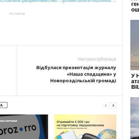
ps://ukraine.peopleinneed.net/…/proiekt-dovira-mozhlivos…
На замітку
Наступна публікація
Відбулася презентація журналу
«Наша спадщина» у
Новороздільській громаді
РА