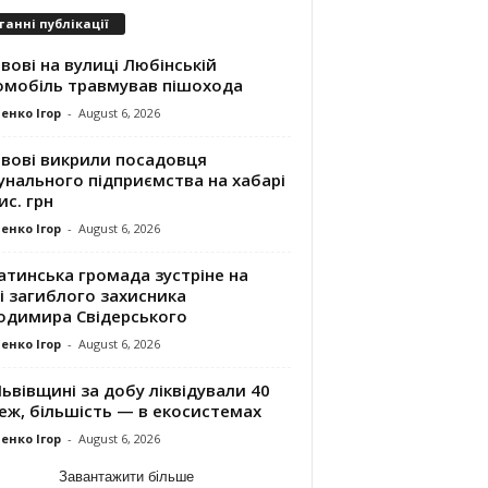
танні публікації
вові на вулиці Любінській
омобіль травмував пішохода
енко Ігор
-
August 6, 2026
ьвові викрили посадовця
унального підприємства на хабарі
ис. грн
енко Ігор
-
August 6, 2026
атинська громада зустріне на
і загиблого захисника
одимира Свідерського
енко Ігор
-
August 6, 2026
ьвівщині за добу ліквідували 40
еж, більшість — в екосистемах
енко Ігор
-
August 6, 2026
Завантажити більше