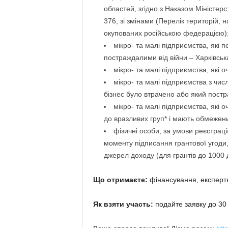
областей, згідно з Наказом Міністерс
376, зі змінами (Перелік територій, 
окупованих російською федерацією)
мікро- та малі підприємства, які 
постраждалими від війни – Харківськ
мікро- та малі підприємства, які 
мікро- та малі підприємства з чи
бізнес було втрачено або який постра
мікро- та малі підприємства, які
до вразливих груп* і мають обмежени
фізичні особи, за умови реєстраці
моменту підписання грантової угоди,
джерел доходу (для грантів до 1000
Що отримаєте:
фінансування, експертн
Як взяти участь:
подайте заявку до 30