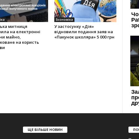
іка
Економіка
ська митниця
У застосунку «Дія»
вила на електронні
відновили подання заяв на
ни майно,
«Пакунок школяра» 5 000 грн
коване на користь
ви
ЩЕ БІЛЬШЕ НОВИН
ПО