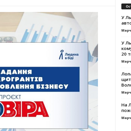
Ос
У Ль
авт
Марч
У Л
ком
20 т
Марч
Лоп
щит
Вол
Марч
На Л
пож
Марч