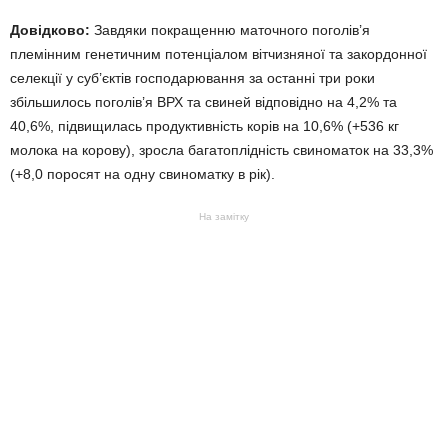
Довідково:
Завдяки покращенню маточного поголів’я
племінним генетичним потенціалом вітчизняної та закордонної
селекції у суб’єктів господарювання за останні три роки
збільшилось поголів’я ВРХ та свиней відповідно на 4,2% та
40,6%, підвищилась продуктивність корів на 10,6% (+536 кг
молока на корову), зросла багатоплідність свиноматок на 33,3%
(+8,0 поросят на одну свиноматку в рік).
На замітку