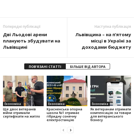
Попередні публікації
Наступна публікація
Дві Льодові арени
Львівщина – на п’ятому
планують збудувати на
місці в Україні за
Львівщині
доходами бюджету
ПОВ'ЯЗАНІ СТАТТІ
БІЛЬШЕ ВІД АВТОРА
Економіка
Економіка
Економіка
Ще двоє ветеранів
Красненська опорна
Як ветеранам отримати
війни отримали
школа №1 отримає
компенсацію за товари
сертифікати на житло
гібридну сонячну
для ветеранського
електростанцію
бізнесу