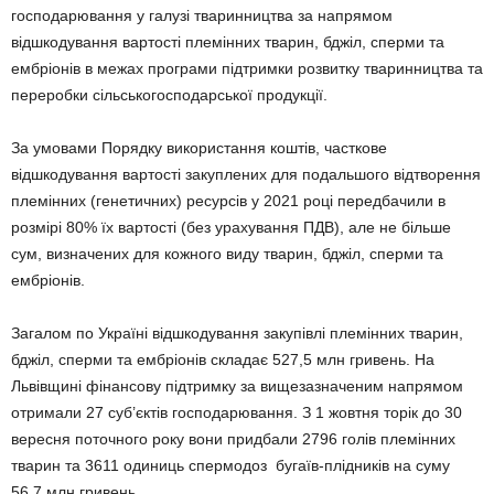
господарювання у галузі тваринництва за напрямом
відшкодування вартості племінних тварин, бджіл, сперми та
ембріонів в межах програми підтримки розвитку тваринництва та
переробки сільськогосподарської продукції.
За умовами Порядку використання коштів, часткове
відшкодування вартості закуплених для подальшого відтворення
племінних (генетичних) ресурсів у 2021 році передбачили в
розмірі 80% їх вартості (без урахування ПДВ), але не більше
сум, визначених для кожного виду тварин, бджіл, сперми та
ембріонів.
Загалом по Україні відшкодування закупівлі племінних тварин,
бджіл, сперми та ембріонів складає 527,5 млн гривень. На
Львівщині фінансову підтримку за вищезазначеним напрямом
отримали 27 суб’єктів господарювання. З 1 жовтня торік до 30
вересня поточного року вони придбали 2796 голів племінних
тварин та 3611 одиниць спермодоз бугаїв-плідників на суму
56,7 млн гривень.