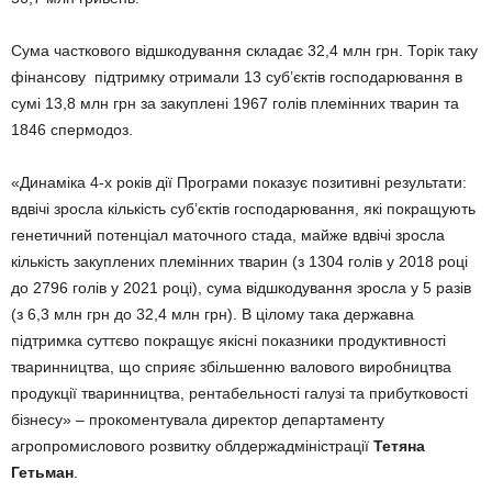
Сума часткового відшкодування складає 32,4 млн грн. Торік таку
фінансову підтримку отримали 13 суб’єктів господарювання в
сумі 13,8 млн грн за закуплені 1967 голів племінних тварин та
1846 спермодоз.
«Динаміка 4-х років дії Програми показує позитивні результати:
вдвічі зросла кількість суб’єктів господарювання, які покращують
генетичний потенціал маточного стада, майже вдвічі зросла
кількість закуплених племінних тварин (з 1304 голів у 2018 році
до 2796 голів у 2021 році), сума відшкодування зросла у 5 разів
(з 6,3 млн грн до 32,4 млн грн). В цілому така державна
підтримка суттєво покращує якісні показники продуктивності
тваринництва, що сприяє збільшенню валового виробництва
продукції тваринництва, рентабельності галузі та прибутковості
бізнесу» – прокоментувала директор департаменту
агропромислового розвитку облдержадміністрації
Тетяна
Гетьман
.