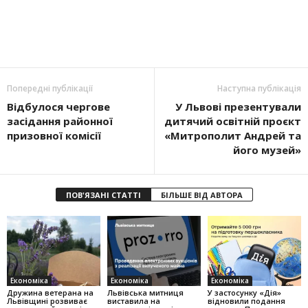
Попередні публікації
Наступна публікація
Відбулося чергове
У Львові презентували
засідання районної
дитячий освітній проєкт
призовної комісії
«Митрополит Андрей та
його музей»
ПОВ'ЯЗАНІ СТАТТІ
БІЛЬШЕ ВІД АВТОРА
Економіка
Економіка
Економіка
Дружина ветерана на
Львівська митниця
У застосунку «Дія»
Львівщині розвиває
виставила на
відновили подання