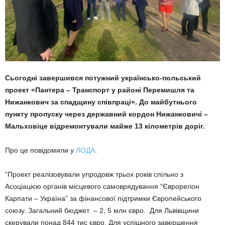
Сьогодні завершився потужний українсько-польський
проект «Пантера – Транспорт у районі Перемишля та
Нижанкович за спадщину співпраці». До майбутнього
пункту пропуску через державний кордон Нижанковичі –
Мальховіце відремонтували майже 13 кілометрів доріг.
Про це повідомили у
ЛОДА
.
“Проект реалізовували упродовж трьох років спільно з
Асоціацією органів місцевого самоврядування “Єврорегіон
Карпати – Україна” за фінансової підтримки Європейського
союзу. Загальний бюджет – 2, 5 млн євро. Для Львівщини
скерували понад 844 тис євро. Для успішного завершення