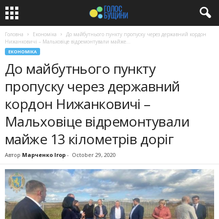
Головна
Економіка
До майбутнього пункту пропуску через державний кордон
Нижанковичі – Мальховіце відремонтували майже...
ЕКОНОМІКА
До майбутнього пункту
пропуску через державний
кордон Нижанковичі –
Мальховіце відремонтували
майже 13 кілометрів доріг
Автор
Марченко Ігор
-
October 29, 2020