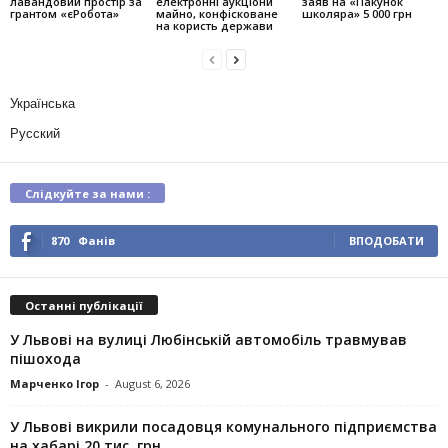
лавандовий простір за
електронні аукціони
заяв на «Пакунок
грантом «єРобота»
майно, конфісковане
школяра» 5 000 грн
на користь держави
Українська
Русский
Слідкуйте за нами :
870
Фанів
ВПОДОБАТИ
Останні публікації
У Львові на вулиці Любінській автомобіль травмував
пішохода
Марченко Ігор
-
August 6, 2026
У Львові викрили посадовця комунального підприємства
на хабарі 20 тис. грн