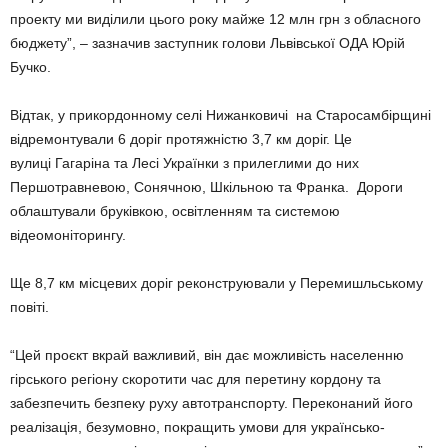
проекту ми виділили цього року майже 12 млн грн з обласного
бюджету”, – зазначив заступник голови Львівської ОДА Юрій
Бучко.
Відтак, у прикордонному селі Нижанковичі на Старосамбірщині
відремонтували 6 доріг протяжністю 3,7 км доріг. Це
вулиці Гагаріна та Лесі Українки з прилеглими до них
Першотравневою, Сонячною, Шкільною та Франка. Дороги
облаштували бруківкою, освітленням та системою
відеомоніторингу.
Ще 8,7 км місцевих доріг реконструювали у Перемишльському
повіті.
“Цей проєкт вкрай важливий, він дає можливість населенню
гірського регіону скоротити час для перетину кордону та
забезпечить безпеку руху автотранспорту. Переконаний його
реалізація, безумовно, покращить умови для українсько-