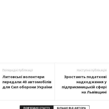
Попередні публікації
Наступна публікація
Литовські волонтери
Зростають податкові
передали 40 автомобілів
надходження у
для Сил оборони України
підприємницькій сфері
на Львівщині
ПОВ'ЯЗАНІ СТАТТІ
БІЛЬШЕ ВІД АВТОРА