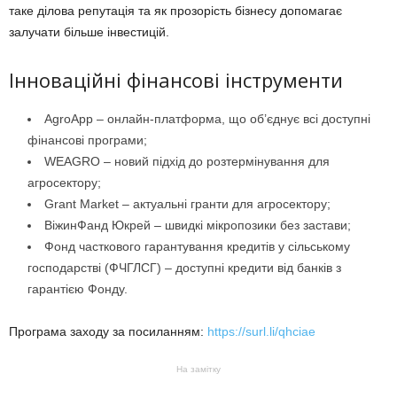
таке ділова репутація та як прозорість бізнесу допомагає
залучати більше інвестицій.
Інноваційні фінансові інструменти
AgroApp – онлайн-платформа, що об’єднує всі доступні
фінансові програми;
WEAGRO – новий підхід до розтермінування для
агросектору;
Grant Market – актуальні гранти для агросектору;
ВіжинФанд Юкрей – швидкі мікропозики без застави;
Фонд часткового гарантування кредитів у сільському
господарстві (ФЧГЛСГ) – доступні кредити від банків з
гарантією Фонду.
Програма заходу за посиланням:
https://surl.li/qhciae
На замітку