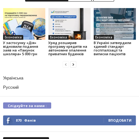
Економіка
Економіка
Економіка
У застосунку «Дія»
Уряд розширив
В Україні затвердили
відновили подання
програму кредитів на
єдиний стандарт
заяв на «Пакунок
автономне опалення
госпіталізації та
школяра» 5 000 грн
приватних будинків
виписки пацієнтів
Українська
Русский
Слідкуйте за нами :
870
Фанів
ВПОДОБАТИ