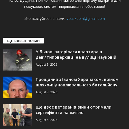
Голос Бущини. При копіюванні матеріалів порталу відкрите для
пошукових систем гіперпосилання обов'язове!
Зконтактуйтеся з нами:
vbuskcom@gmail.com
ЩЕ БІЛЬШЕ НОВИН
У Львові загорілася квартира в
дев’ятиповерхівці на вулиці Науковій
August 9, 2026
Прощання з Іваном Харачаком, воїном
шляхо-відновлювального батальйону
August 8, 2026
Ще двоє ветеранів війни отримали
сертифікати на житло
August 8, 2026