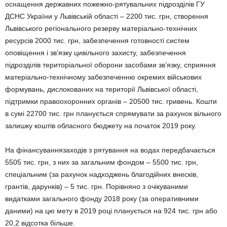
оснащення державних пожежно-рятувальних підрозділів ГУ
ДСНС України у Львівській області – 2200 тис. грн, створення
Львівського регіонального резерву матеріально-технічних
ресурсів 2000 тис. грн, забезпечення готовності систем
оповіщення і зв’язку цивільного захисту, забезпечення
підрозділів територіальної оборони засобами зв’язку, сприяння
матеріально-технічному забезпеченню окремих військових
формувань, дислокованих на території Львівської області,
підтримки правоохоронних органів – 20500 тис. гривень. Кошти
в сумі 22700 тис. грн планується спрямувати за рахунок вільного
залишку коштів обласного бюджету на початок 2019 року.
На фінансуваннязаходів з рятування на водах передбачається
5505 тис. грн, з них за загальним фондом – 5500 тис. грн,
спеціальним (за рахунок надходжень благодійних внесків,
грантів, дарунків) – 5 тис. грн. Порівняно з очікуваними
видатками загального фонду 2018 року (за оперативними
даними) на цю мету в 2019 році планується на 924 тис. грн або
20,2 відсотка більше.