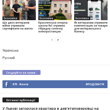
Економіка
Економіка
Економіка
Ще двоє ветеранів
Красненська опорна
Як ветеранам отримати
війни отримали
школа №1 отримає
компенсацію за товари
сертифікати на житло
гібридну сонячну
для ветеранського
електростанцію
бізнесу
Українська
Русский
Слідкуйте за нами :
870
Фанів
ВПОДОБАТИ
Останні публікації
У Львові загорілася квартира в дев’ятиповерхівці на