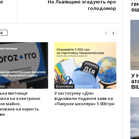
і
На Львівщині згадують про
голодомор
РА
іка
Економіка
ська митниця
У застосунку «Дія»
вила на електронні
відновили подання заяв на
ни майно,
«Пакунок школяра» 5 000 грн
коване на користь
ви