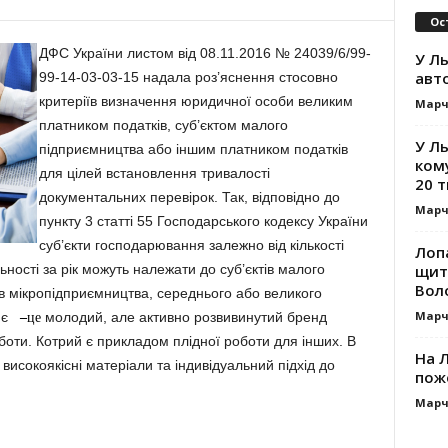
Ос
ДФС України листом від 08.11.2016 № 24039/6/99-
У Ль
авт
99-14-03-03-15 надала роз’яснення стосовно
критеріїв визначення юридичної особи великим
Марч
платником податків, суб’єктом малого
У Л
підприємництва або іншим платником податків
ком
для цілей встановлення тривалості
20 т
документальних перевірок. Так, відповідно до
Марч
пункту 3 статті 55 Господарського кодексу України
суб’єкти господарювання залежно від кількості
Лоп
щит
ьності за рік можуть належати до суб’єктів малого
Вол
тів мікропідприємництва, середнього або великого
Марч
в є
молодий, але активно розвивинутий бренд
–
це
оботи. Котрий є прикладом плідної роботи для інших. В
На Л
 високоякісні матеріали та індивідуальний підхід до
пож
Марч