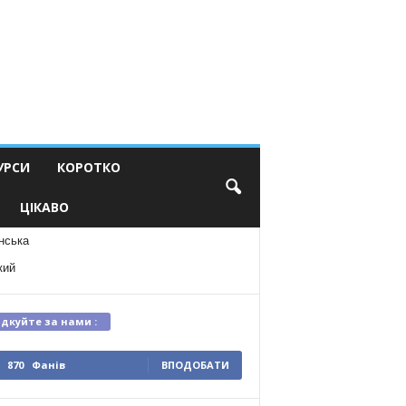
УРСИ
КОРОТКО
ЦІКАВО
нська
кий
ідкуйте за нами :
870
Фанів
ВПОДОБАТИ