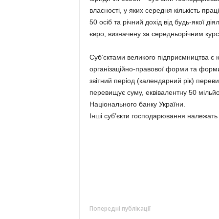
власності, у яких середня кількість прац
50 осіб та річний дохід від будь-якої д
євро, визначену за середньорічним кур
Суб’єктами великого підприємництва є 
організаційно-правової форми та форми в
звітний період (календарний рік) перевищ
перевищує суму, еквівалентну 50 мільй
Національного банку України.
Інші суб’єкти господарювання належать 
Попередні публікації