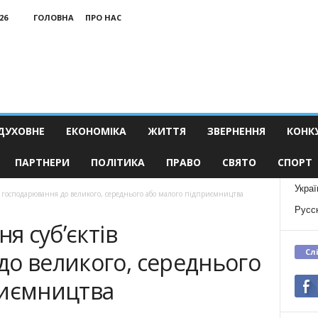
26
ГОЛОВНА
ПРО НАС
ДУХОВНЕ
ЕКОНОМІКА
ЖИТТЯ
ЗВЕРНЕННЯ
КОНК
ПАРТНЕРИ
ПОЛІТИКА
ПРАВО
СВЯТО
СПОРТ
Украї
ів господарювання до великого, середнього або малого підприємництва
Русс
ня суб’єктів
Сл
до великого, середнього
риємництва