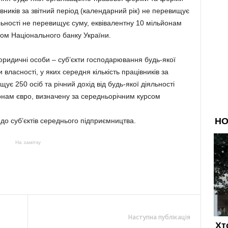
івників за звітний період (календарний рік) не перевищує
іяльності не перевищує суму, еквівалентну 10 мільйонам
сом Національного банку України.
юридичні особи – суб’єкти господарювання будь-якої
ласності, у яких середня кількість працівників за
ує 250 осіб та річний дохід від будь-якої діяльності
онам євро, визначену за середньорічним курсом
до суб’єктів середнього підприємництва.
На замітку
Наступна публікація