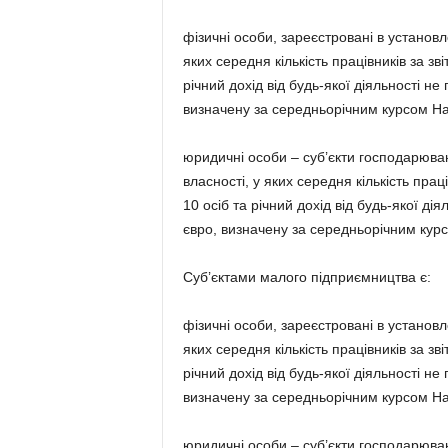
фізичні особи, зареєстровані в установ
яких середня кількість працівників за з
річний дохід від будь-якої діяльності н
визначену за середньорічним курсом На
юридичні особи – суб’єкти господарюва
власності, у яких середня кількість прац
10 осіб та річний дохід від будь-якої д
євро, визначену за середньорічним кур
Суб’єктами малого підприємництва є:
фізичні особи, зареєстровані в установ
яких середня кількість працівників за з
річний дохід від будь-якої діяльності н
визначену за середньорічним курсом На
юридичні особи – суб’єкти господарюва