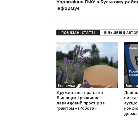
Управління ПФУ в Буському район
інформує
ПОВ'ЯЗАНІ СТАТТІ
БІЛЬШЕ ВІД АВТО
Економіка
Економ
Дружина ветерана на
Львів
Львівщині розвиває
виста
лавандовий простір за
аукціо
грантом «єРобота»
конфіс
держа