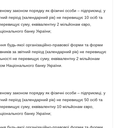
леному законом порядку як фізичні особи – підприємці, у
вітний період (календарний рік) не перевищує 10 осіб та
е перевищує суму, еквівалентну 2 мільйонам євро,
ціонального банку України;
ння будь-якої організаційно-правової форми та форми
івників за звітний період (календарний рік) не перевищує
іяльності не перевищує суму, еквівалентну 2 мільйонам
сом Національного банку України.
леному законом порядку як фізичні особи – підприємці, у
вітний період (календарний рік) не перевищує 50 осіб та
е перевищує суму, еквівалентну 10 мільйонам євро,
ціонального банку України;
ння будь-якої організаційно-правової форми та форми