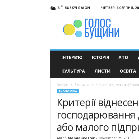
C
BUSKYI RAION
ЧЕТВЕР, 6 СЕРПНЯ, 20
3
Голос
Бущини
ІНТЕРВ’Ю
ІСТОРІЯ
АТО
КУЛЬТУРА
ЛИСТИ
ОСВІТА
Головна
Економіка
Критерії віднесення суб’єкт
ЕКОНОМІКА
Критерії віднесен
господарювання 
або малого підп
Автор
Марченко Ігор
-
November 25, 2016