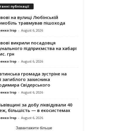
танні публікації
вові на вулиці Любінській
омобіль травмував пішохода
енко Ігор
-
August 6, 2026
ьвові викрили посадовця
унального підприємства на хабарі
ис. грн
енко Ігор
-
August 6, 2026
атинська громада зустріне на
і загиблого захисника
одимира Свідерського
енко Ігор
-
August 6, 2026
ьвівщині за добу ліквідували 40
еж, більшість — в екосистемах
енко Ігор
-
August 6, 2026
Завантажити більше