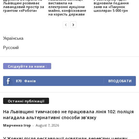
Львівщині розвиває
виставила на
відновили подання
лавандовий простір за
електронні аукціони
заяв на «Пакунок
грантом «єРобота»
майно, конфісковане
школяра» 5 000 грн
на користь держави
Українська
Русский
Слідкуйте за нами :
870
Фанів
ВПОДОБАТИ
Останні публікації
На Львівщині тимчасово не працювала лінія 102: поліція
нагадала альтернативні способи зв’язку
Марченко Ігор
-
August 7, 2026
У Жовкві після реставрації освятили дерев’яну церкву