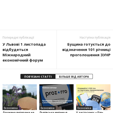
Попередні публікації
Наступна публікація
У Львові 1 листопада
Бущина готується до
відбудеться
відзначення 101 річниці
Міжнародний
проголошення ЗУНР
економічний форум
ПОВ'ЯЗАНІ СТАТТІ
БІЛЬШЕ ВІД АВТОРА
Економіка
Економіка
Економіка
Дружина ветерана на
Львівська митниця
У застосунку «Дія»