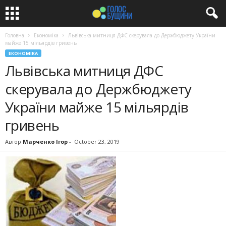
Головна
Економіка
Львівська митниця ДФС скерувала до Держбюджету України
майже 15 мільярдів гривень
ЕКОНОМІКА
Львівська митниця ДФС
скерувала до Держбюджету
України майже 15 мільярдів
гривень
Автор
Марченко Ігор
-
October 23, 2019