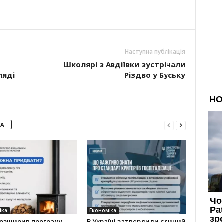
Наступна публікація
ї
Школярі з Авдіївки зустрічали
ляді
Різдво у Буську
РА
іка
Економіка
розширив програму
В Україні затвердили єдиний