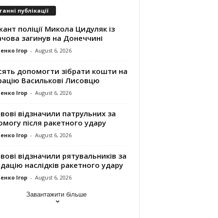
танні публікації
ант поліції Микола Цидуляк із
ачова загинув на Донеччині
енко Ігор
-
August 6, 2026
сять допомогти зібрати кошти на
рацію Василькові Лисовцю
енко Ігор
-
August 6, 2026
вові відзначили патрульних за
могу після ракетного удару
енко Ігор
-
August 6, 2026
вові відзначили рятувальників за
ідацію наслідків ракетного удару
енко Ігор
-
August 6, 2026
Завантажити більше