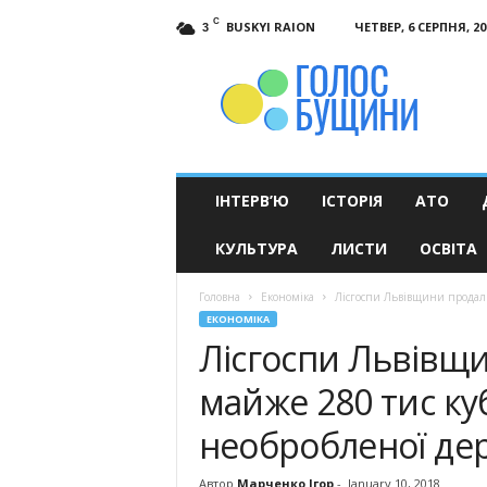
C
BUSKYI RAION
ЧЕТВЕР, 6 СЕРПНЯ, 20
3
Голос
Бущини
ІНТЕРВ’Ю
ІСТОРІЯ
АТО
КУЛЬТУРА
ЛИСТИ
ОСВІТА
Головна
Економіка
Лісгоспи Львівщини продали 
ЕКОНОМІКА
Лісгоспи Львівщи
майже 280 тис ку
необробленої де
Автор
Марченко Ігор
-
January 10, 2018