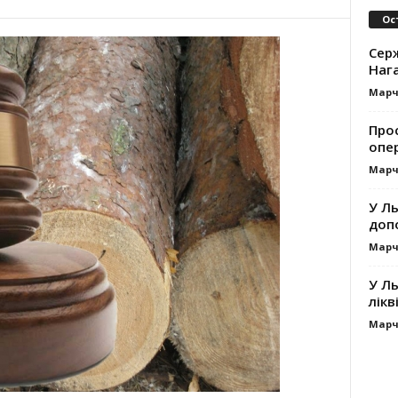
Ос
Серж
Наг
Марч
Про
опе
Марч
У Ль
допо
Марч
У Ль
лікв
Марч