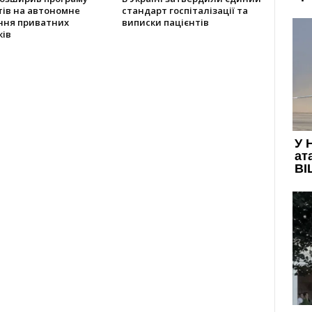
тів на автономне
стандарт госпіталізації та
ння приватних
виписки пацієнтів
ків