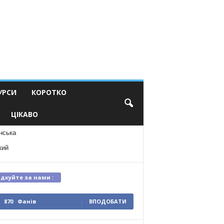
УРСИ
КОРОТКО
ЦІКАВО
нська
кий
ідкуйте за нами :
870
Фанів
ВПОДОБАТИ