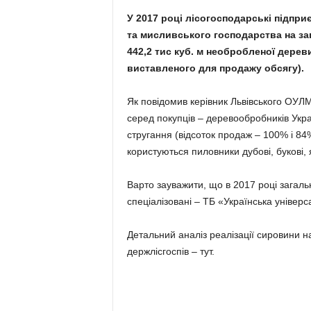
У 2017 році лісогосподарські підпр
та мисливського господарства на заг
442,2 тис куб. м необробленої дереви
виставленого для продажу обсягу).
Як повідомив керівник Львівського ОУЛ
серед покупців – деревообробників Укр
стругання (відсоток продаж – 100% і 84
користуються пиловники дубові, букові, 
Варто зауважити, що в 2017 році загаль
спеціалізовані – ТБ «Українська універс
Детальний аналіз реалізації сировини на
держлісгоспів – тут.