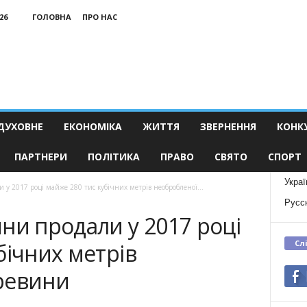
26
ГОЛОВНА
ПРО НАС
ДУХОВНЕ
ЕКОНОМІКА
ЖИТТЯ
ЗВЕРНЕННЯ
КОНК
ПАРТНЕРИ
ПОЛІТИКА
ПРАВО
СВЯТО
СПОРТ
Украї
у 2017 році майже 280 тис кубічних метрів необробленої...
Русс
ни продали у 2017 році
Сл
бічних метрів
ревини