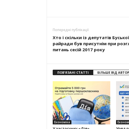
Попередні публікації
Хто і скільки із депутатів Бусько
райради був присутнім при розг
питань сесій 2017 року
ПОВ'ЯЗАНІ СТАТТІ
БІЛЬШЕ ВІД АВТО
Економіка
Економ
У застосунку «Дія»
Уряд 