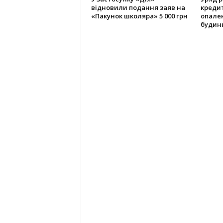
відновили подання заяв на
креди
«Пакунок школяра» 5 000 грн
опале
будин