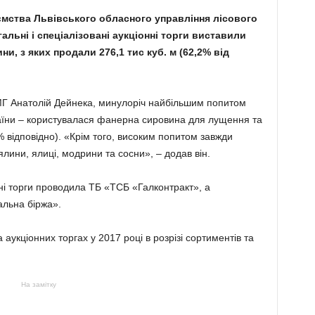
иємства Львівського обласного управління лісового
альні і спеціалізовані аукціонні торги виставили
ни, з яких продали 276,1 тис куб. м (62,2% від
МГ Анатолій Дейнека, минулоріч найбільшим попитом
аїни – користувалася фанерна сировина для лущення та
% відповідно). «Крім того, високим попитом завжди
ялини, ялиці, модрини та сосни», – додав він.
ні торги проводила ТБ «ТСБ «Галконтракт», а
альна біржа».
 аукціонних торгах у 2017 році в розрізі сортиментів та
На замітку