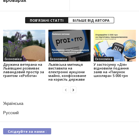
Броварах
ПОВ'ЯЗАНІ СТАТТІ
БІЛЬШЕ ВІД АВТОРА
Економіка
Економіка
Економіка
Дружина ветерана на
Львівська митниця
У застосунку «Дія»
Львівщині розвиває
виставила на
відновили подання
лавандовий простір за
електронні аукціони
заяв на «Пакунок
грантом «єРобота»
майно, конфісковане
школяра» 5 000 грн
на користь держави
Українська
Русский
Слідкуйте за нами :