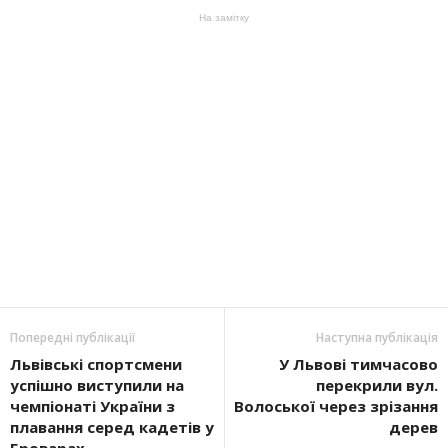
На замітку
Попередні публікації
Наступна публікація
Львівські спортсмени
У Львові тимчасово
успішно виступили на
перекрили вул.
чемпіонаті України з
Волоської через зрізання
плавання серед кадетів у
дерев