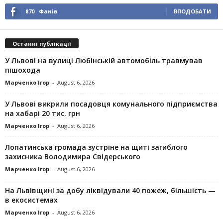
870
Фанів
ВПОДОБАТИ
Останні публікації
У Львові на вулиці Любінській автомобіль травмував
пішохода
Марченко Ігор
-
August 6, 2026
У Львові викрили посадовця комунального підприємства
на хабарі 20 тис. грн
Марченко Ігор
-
August 6, 2026
Лопатинська громада зустріне на щиті загиблого
захисника Володимира Свідерського
Марченко Ігор
-
August 6, 2026
На Львівщині за добу ліквідували 40 пожеж, більшість —
в екосистемах
Марченко Ігор
-
August 6, 2026