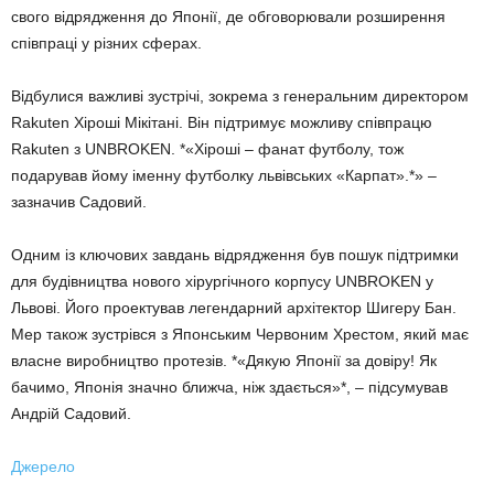
свого відрядження до Японії, де обговорювали розширення
співпраці у різних сферах.
Відбулися важливі зустрічі, зокрема з генеральним директором
Rakuten Хіроші Мікітані. Він підтримує можливу співпрацю
Rakuten з UNBROKEN. *«Хіроші – фанат футболу, тож
подарував йому іменну футболку львівських «Карпат».*» –
зазначив Садовий.
Одним із ключових завдань відрядження був пошук підтримки
для будівництва нового хірургічного корпусу UNBROKEN у
Львові. Його проектував легендарний архітектор Шигеру Бан.
Мер також зустрівся з Японським Червоним Хрестом, який має
власне виробництво протезів. *«Дякую Японії за довіру! Як
бачимо, Японія значно ближча, ніж здається»*, – підсумував
Андрій Садовий.
Джерело