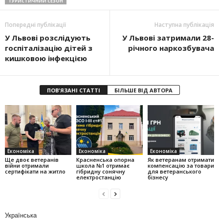
ТУРИСТИЧНИЙ СЕЗОН
Попередні публікації
Наступна публікація
У Львові розслідують
У Львові затримали 28-
госпіталізацію дітей з
річного наркозбувача
кишковою інфекцією
ПОВ'ЯЗАНІ СТАТТІ
БІЛЬШЕ ВІД АВТОРА
Економіка
Економіка
Економіка
Ще двоє ветеранів
Красненська опорна
Як ветеранам отримати
війни отримали
школа №1 отримає
компенсацію за товари
сертифікати на житло
гібридну сонячну
для ветеранського
електростанцію
бізнесу
Українська