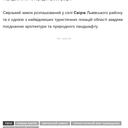
Свірзький замок розташований у селі
Свірж
Львівського району
та є однією з найвідоміших туристичних локацій області завдяки
поєднанню архітектури та природного ландшафту.
На замітку
ТЕГИ
РОМАН ХІМ’ЯК
СВІРЗЬКИЙ ЗАМОК
ТУРИСТИЧНИЙ ЗБІР ЛЬВІВЩИНА