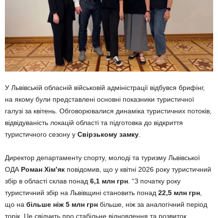
У Львівській обласній військовій адміністрації відбувся брифінг,
на якому були представлені основні показники туристичної
галузі за квітень. Обговорювалися динаміка туристичних потоків,
відвідуваність локацій області та підготовка до відкриття
туристичного сезону у
Свірзькому замку
.
Директор департаменту спорту, молоді та туризму Львівської
ОДА
Роман Хім’як
повідомив, що у квітні 2026 року туристичний
збір в області склав понад
6,1 млн грн
. “З початку року
туристичний збір на Львівщині становить понад
22,5 млн грн
,
що на
більше ніж 5 млн грн
більше, ніж за аналогічний період
торік. Це свідчить про стабільне відновлення та розвиток