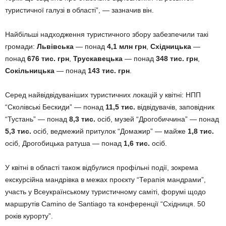
туристичної галузі в області”, — зазначив він.
Найбільші надходження туристичного збору забезпечили такі
громади:
Львівська
— понад
4,1 млн грн
,
Східницька
—
понад
676 тис. грн
,
Трускавецька
— понад
348 тис. грн
,
Сокільницька
— понад
143 тис. грн
.
Серед найвідвідуваніших туристичних локацій у квітні: НПП
“Сколівські Бескиди” — понад
11,5 тис.
відвідувачів, заповідник
“Тустань” — понад
8,3 тис.
осіб, музей “Дрогобиччина” — понад
5,3 тис.
осіб, ведмежий притулок “Домажир” — майже
1,8 тис.
осіб, Дрогобицька ратуша — понад
1,6 тис.
осіб.
У квітні в області також відбулися профільні події, зокрема
екскурсійна мандрівка в межах проєкту “Терапія мандрами”,
участь у Всеукраїнському туристичному саміті, форумі щодо
маршрутів Camino de Santiago та конференції “Східниця. 50
років курорту”.