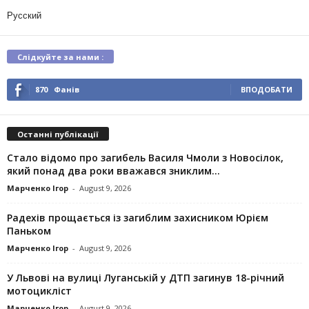
Русский
Слідкуйте за нами :
870
Фанів
ВПОДОБАТИ
Останні публікації
Стало відомо про загибель Василя Чмоли з Новосілок,
який понад два роки вважався зниклим...
Марченко Ігор
-
August 9, 2026
Радехів прощається із загиблим захисником Юрієм
Паньком
Марченко Ігор
-
August 9, 2026
У Львові на вулиці Луганській у ДТП загинув 18-річний
мотоцикліст
Марченко Ігор
-
August 9, 2026