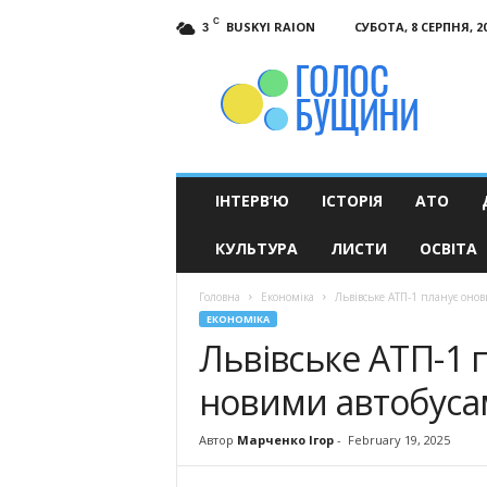
C
BUSKYI RAION
СУБОТА, 8 СЕРПНЯ, 2
3
Голос
Бущини
ІНТЕРВ’Ю
ІСТОРІЯ
АТО
КУЛЬТУРА
ЛИСТИ
ОСВІТА
Головна
Економіка
Львівське АТП-1 планує оно
ЕКОНОМІКА
Львівське АТП-1 
новими автобуса
Автор
Марченко Ігор
-
February 19, 2025