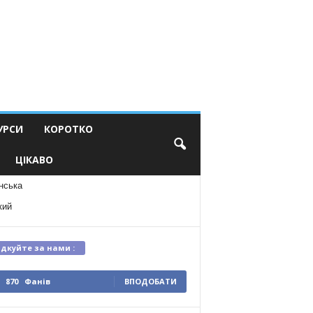
УРСИ
КОРОТКО
ЦІКАВО
нська
кий
ідкуйте за нами :
870
Фанів
ВПОДОБАТИ