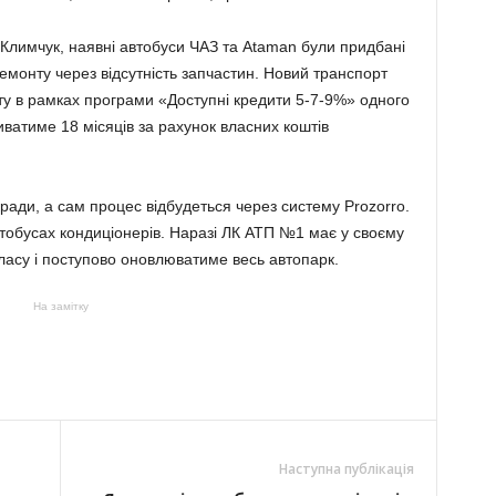
 Климчук, наявні автобуси ЧАЗ та Ataman були придбані
ремонту через відсутність запчастин. Новий транспорт
у в рамках програми «Доступні кредити 5-7-9%» одного
иватиме 18 місяців за рахунок власних коштів
кради, а сам процес відбудеться через систему Prozorro.
втобусах кондиціонерів. Наразі ЛК АТП №1 має у своєму
ласу і поступово оновлюватиме весь автопарк.
На замітку
Наступна публікація