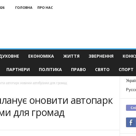
026
ГОЛОВНА
ПРО НАС
ДУХОВНЕ
ЕКОНОМІКА
ЖИТТЯ
ЗВЕРНЕННЯ
КОНК
ПАРТНЕРИ
ПОЛІТИКА
ПРАВО
СВЯТО
СПОРТ
Украї
вити автопарк новими автобусами для громад
Русс
планує оновити автопарк
Сл
ми для громад