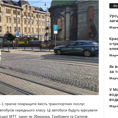
Ос
Уро
заг
Марч
Кра
отр
еле
Марч
Як 
за т
Марч
У М
вод
вод
-1 прагне покращити якість транспортних послуг,
Марч
тобусів середнього класу. Ці автобуси будуть курсувати
ької МТГ, таких як Збиранка, Грибовичі та Ситихів.