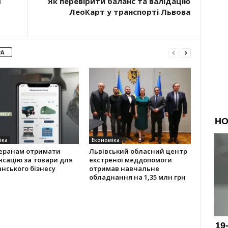
в
Як перевірити баланс та валідацію
ЛеоКарт у транспорті Львова
РА
іка
Економіка
теранам отримати
Львівський обласний центр
сацію за товари для
екстреної меддопомоги
нського бізнесу
отримав навчальне
обладнання на 1,35 млн грн