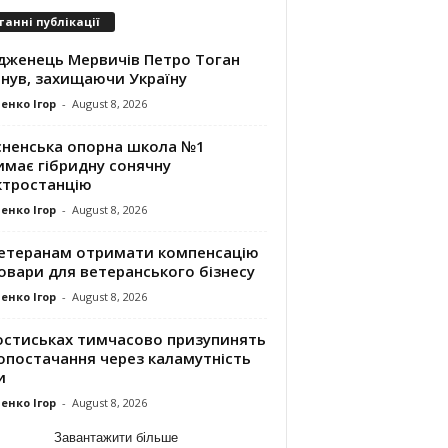
танні публікації
дженець Мервичів Петро Тоган
инув, захищаючи Україну
енко Ігор
-
August 8, 2026
сненська опорна школа №1
имає гібридну сонячну
ктростанцію
енко Ігор
-
August 8, 2026
ветеранам отримати компенсацію
овари для ветеранського бізнесу
енко Ігор
-
August 8, 2026
остиськах тимчасово призупинять
опостачання через каламутність
и
енко Ігор
-
August 8, 2026
Завантажити більше