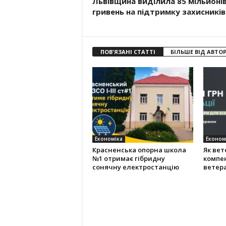
Львівщина виділила 85 мільйоні
гривень на підтримку захисників
ПОВ'ЯЗАНІ СТАТТІ
БІЛЬШЕ ВІД АВТО
Економіка
Економ
Красненська опорна школа
Як ве
№1 отримає гібридну
компен
сонячну електростанцію
ветера