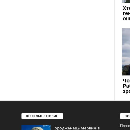
ЩЕ БІЛЬШЕ НОВИН
ПО
Прав
Уродженець Мервичів