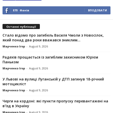
870
Фанів
ВПОДОБАТИ
Останні публікації
Стало відомо про загибель Василя Чмоли з Новосілок,
який понад два роки вважався зниклим...
Марченко Ігор
-
August 9, 2026
Радехів прощається із загиблим захисником Юрієм
Паньком
Марченко Ігор
-
August 9, 2026
У Львові на вулиці Луганській у ДТП загинув 18-річний
мотоцикліст
Марченко Ігор
-
August 9, 2026
Черги на кордоні: які пункти пропуску перевантажені на
в’їзд в Україну
Марченко Ігор
-
August 9, 2026