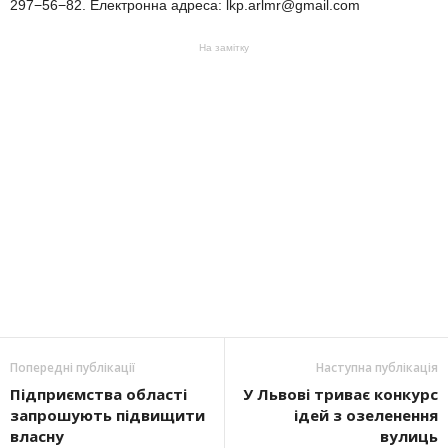
297−56−82. Електронна адреса: lkp.arlmr@gmail.com
На замітку
Попередні публікації
Наступна публікація
Підприємства області
У Львові триває конкурс
запрошують підвищити
ідей з озеленення
власну
вулиць