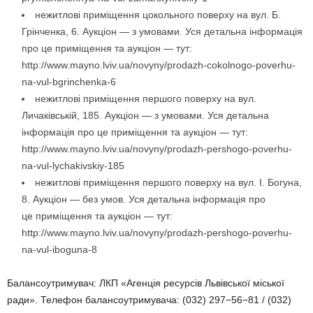
нежитлові приміщення цокольного поверху на вул. Б.
Грінченка, 6. Аукціон — з умовами. Уся детальна інформація
про це приміщення та аукціон — тут:
http://www.mayno.lviv.ua/novyny/prodazh-cokolnogo-poverhu-
na-vul-bgrinchenka-6
нежитлові приміщення першого поверху на вул.
Личаківській, 185. Аукціон — з умовами. Уся детальна
інформація про це приміщення та аукціон — тут:
http://www.mayno.lviv.ua/novyny/prodazh-pershogo-poverhu-
na-vul-lychakivskiy-185
нежитлові приміщення першого поверху на вул. І. Богуна,
8. Аукціон — без умов. Уся детальна інформація про
це приміщення та аукціон — тут:
http://www.mayno.lviv.ua/novyny/prodazh-pershogo-poverhu-
na-vul-iboguna-8
Балансоутримувач: ЛКП «Агенція ресурсів Львівської міської
ради». Телефон балансоутримувача: (032) 297−56−81 / (032)