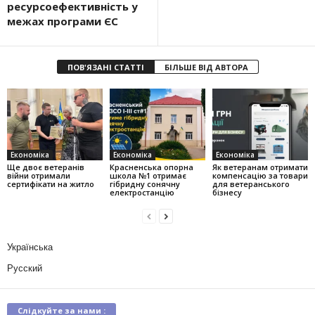
ресурсоефективність у
межах програми ЄС
ПОВ'ЯЗАНІ СТАТТІ
БІЛЬШЕ ВІД АВТОРА
Економіка
Економіка
Економіка
Ще двоє ветеранів
Красненська опорна
Як ветеранам отримати
війни отримали
школа №1 отримає
компенсацію за товари
сертифікати на житло
гібридну сонячну
для ветеранського
електростанцію
бізнесу
Українська
Русский
Слідкуйте за нами :