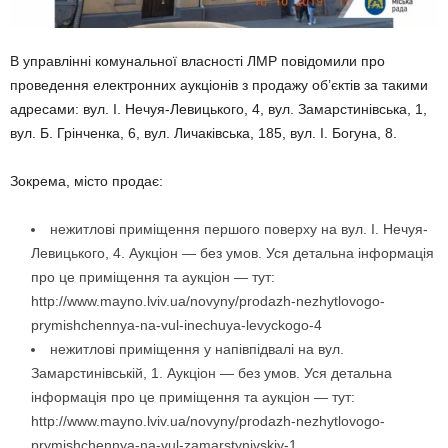
В управлінні комунальної власності ЛМР повідомили про
проведення електронних аукціонів з продажу об’єктів за такими
адресами: вул. І. Нечуя-Левицького, 4, вул. Замарстинівська, 1,
вул. Б. Грінченка, 6, вул. Личаківська, 185, вул. І. Богуна, 8.
Зокрема, місто продає:
нежитлові приміщення першого поверху на вул. І. Нечуя-
Левицького, 4. Аукціон — без умов. Уся детальна інформація
про це приміщення та аукціон — тут:
http://www.mayno.lviv.ua/novyny/prodazh-nezhytlovogo-
prymishchennya-na-vul-inechuya-levyckogo-4
нежитлові приміщення у напівпідвалі на вул.
Замарстинівській, 1. Аукціон — без умов. Уся детальна
інформація про це приміщення та аукціон — тут:
http://www.mayno.lviv.ua/novyny/prodazh-nezhytlovogo-
prymishchennya-na-vul-zamarstynivskiy-1