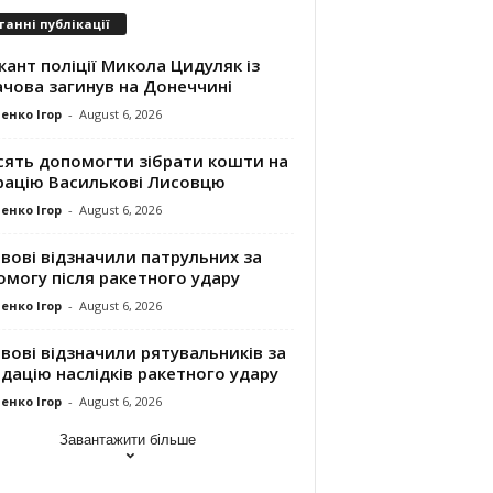
танні публікації
ант поліції Микола Цидуляк із
ачова загинув на Донеччині
енко Ігор
-
August 6, 2026
сять допомогти зібрати кошти на
рацію Василькові Лисовцю
енко Ігор
-
August 6, 2026
вові відзначили патрульних за
могу після ракетного удару
енко Ігор
-
August 6, 2026
вові відзначили рятувальників за
ідацію наслідків ракетного удару
енко Ігор
-
August 6, 2026
Завантажити більше