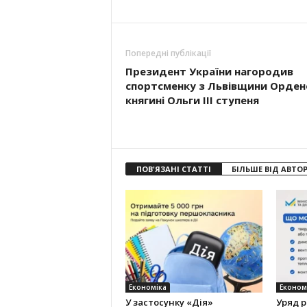
Попередні публікації
Президент України нагородив
спортсменку з Львівщини Орде
княгині Ольги ІІІ ступеня
ПОВ'ЯЗАНІ СТАТТІ
БІЛЬШЕ ВІД АВТО
Економіка
Економ
У застосунку «Дія»
Уряд 