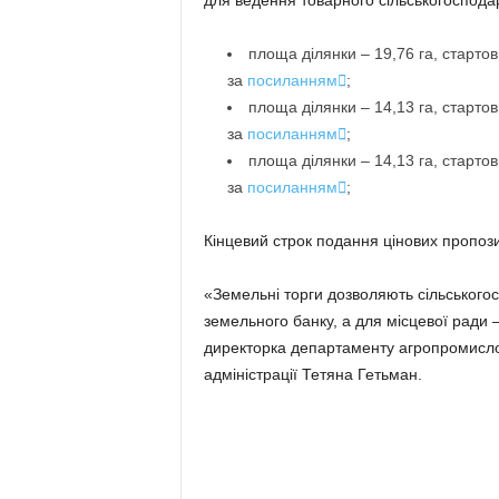
для ведення товарного сільськогоспода
площа ділянки – 19,76 га, стартов
за
посиланням

;
площа ділянки – 14,13 га, стартов
за
посиланням

;
площа ділянки – 14,13 га, стартов
за
посиланням

;
Кінцевий строк подання цінових пропози
«Земельні торги дозволяють сільського
земельного банку, а для місцевої ради
директорка департаменту агропромислово
адміністрації Тетяна Гетьман.