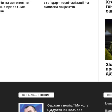
тів на автономне
стандарт госпіталізації та
ння приватних
виписки пацієнтів
ків
ЩЕ БІЛЬШЕ НОВИН
ПО
Прав
Сержант поліції Микола
Цидуляк із Нагачова
Цікав