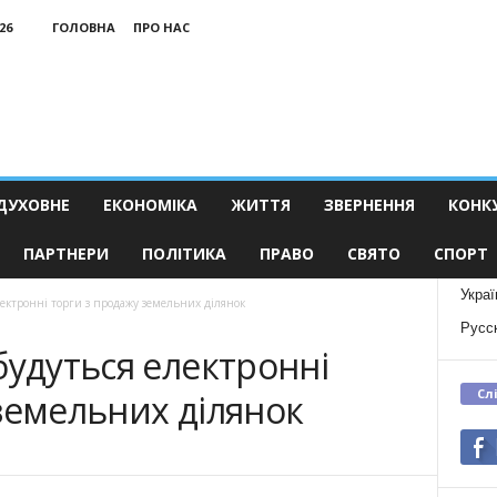
26
ГОЛОВНА
ПРО НАС
ДУХОВНЕ
ЕКОНОМІКА
ЖИТТЯ
ЗВЕРНЕННЯ
КОНК
ПАРТНЕРИ
ПОЛІТИКА
ПРАВО
СВЯТО
СПОРТ
Украї
лектронні торги з продажу земельних ділянок
Русс
будуться електронні
Сл
земельних ділянок