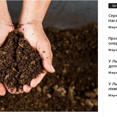
Ос
Серж
Наг
Марч
Про
опе
Марч
У Ль
допо
Марч
У Ль
лікв
Марч