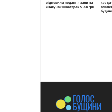
відновили подання заяв на
креди
«Пакунок школяра» 5 000 грн
опале
будин