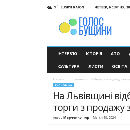
C
BUSKYI RAION
ЧЕТВЕР, 6 СЕРПНЯ, 20
3
Голос
Бущини
ІНТЕРВ’Ю
ІСТОРІЯ
АТО
КУЛЬТУРА
ЛИСТИ
ОСВІТА
Головна
Економіка
На Львівщині відбудуться е
ЕКОНОМІКА
На Львівщині від
торги з продажу 
Автор
Марченко Ігор
-
March 18, 2024