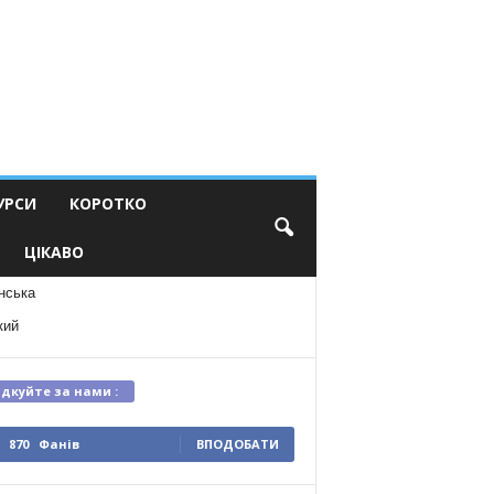
УРСИ
КОРОТКО
ЦІКАВО
нська
кий
ідкуйте за нами :
870
Фанів
ВПОДОБАТИ