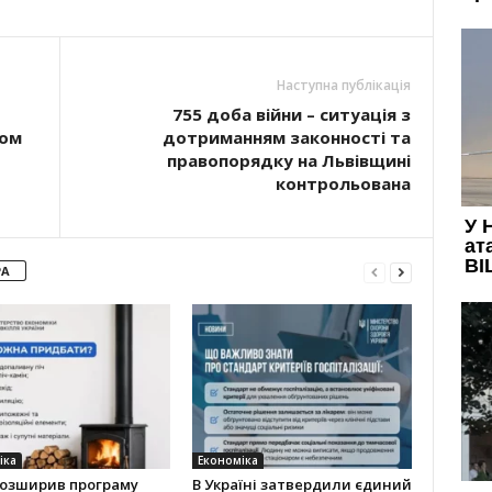
Наступна публікація
755 доба війни – ситуація з
ном
дотриманням законності та
правопорядку на Львівщині
контрольована
РА
іка
Економіка
розширив програму
В Україні затвердили єдиний