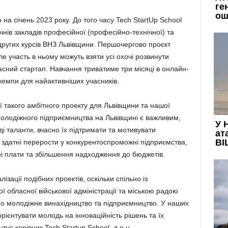
на січень 2023 року. До того часу Tech StartUp School
чнів закладів професійної (професійно-технічної) та
других курсів ВНЗ Львівщини. Першочергово проєкт
е участь в ньому можуть взяти усі охочі розвинути
асний стартап. Навчання триватиме три місяці в онлайн-
кемпи для найактивніших учасників.
ї такого амбітного проекту для Львівщини та нашої
молодіжного підприємництва на Львівщині є важливим,
і таланти, вчасно їх підтримати та мотивувати
і здатні перерости у конкурентоспроможні підприємства,
тні плати та збільшення надходження до бюджетів.
ізації подібних проектів, оскільки спільно із
ї обласної військової адміністрації та міською радою
ємо молодіжне винахідництво та підприємництво. У наших
ієнтувати молодь на інноваційність рішень та їх
тує керівник Tech Startup School, д.е.н.,