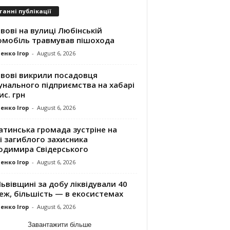
танні публікації
вові на вулиці Любінській
омобіль травмував пішохода
енко Ігор
-
August 6, 2026
ьвові викрили посадовця
унального підприємства на хабарі
ис. грн
енко Ігор
-
August 6, 2026
атинська громада зустріне на
і загиблого захисника
одимира Свідерського
енко Ігор
-
August 6, 2026
ьвівщині за добу ліквідували 40
еж, більшість — в екосистемах
енко Ігор
-
August 6, 2026
Завантажити більше