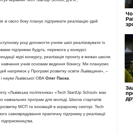
ія зі свого боку планує підтримати реалізацію ідей
аступному році допомогти учням шкіл реалізовувати їх
вами підтримки будуть: перемога у конкурсі
ндації журі конкурсу, реалізація проєкту в межах школи
я навчання учнів основам ведення бізнесу. Ми плануємо
цей напрямок у Програмі розвитку освіти Львівщини», –
і науки Львівської ОВА
Олег Паска
.
ту «Львівська політехніка» «Tech StartUp School» має
их навчальних програм для молоді. Школа стартапів
 розвитку МСП та інновацій в аграрному секторі. Tech
ого самоврядування практичну підтримку у реалізації
у підприємництва.