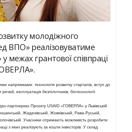
озвитку молодіжного
ед ВПО» реалізовуватиме
» у межах грантової співпраці
ГОВЕРЛА».
ми напрямками: технологія розвитку стартапів, вступ до
т речей, експлуатація безпілотників, біотехнології.
адах-партнерках Проєкту USAID «ГОВЕРЛА» у Львівській
рошинській, Жидачівській, Жовківській, Рава-Руській,
 Золочівській. Учасники отримають можливість розробити
ащі з яких реалізують за кошти інвесторів. У склад