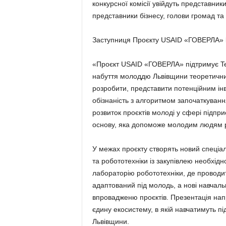
конкурсної комісії увійдуть представники
представники бізнесу, голови громад та 
Заступниця Проєкту USAID «ГОВЕРЛА»
«Проєкт USAID «ГОВЕРЛА» підтримує Tec
набуття молоддю Львівщини теоретичних
розробити, представити потенційним інве
обізнаність з алгоритмом започаткування
розвиток проєктів молоді у сфері підпр
основу, яка допоможе молодим людям реа
У межах проєкту створять новий спеціалі
та робототехніки із закупівлею необхід
лабораторію робототехніки, де проводит
адаптований під молодь, а нові навчаль
впровадженю проєктів. Презентація нап
єдину екосистему, в якій навчатимуть п
Львівщини.