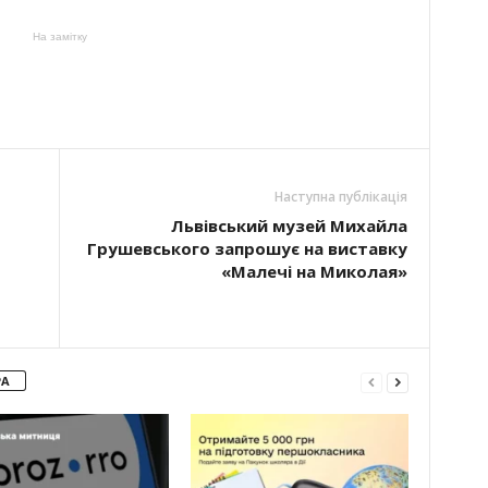
На замітку
Наступна публікація
Львівський музей Михайла
Грушевського запрошує на виставку
«Малечі на Миколая»
РА