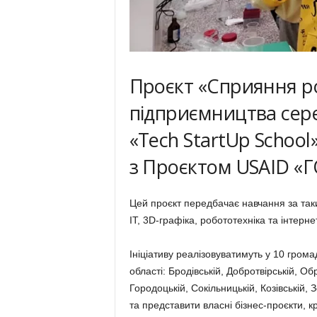
Проєкт «Сприяння р
підприємництва сер
«Tech StartUp School
з Проєктом USAID «
Цей проєкт передбачає навчання за таки
ІТ, 3D-графіка, робототехніка та інтерне
Ініціативу реалізовуватимуть у 10 гром
області: Бродівській, Добротвірській, Об
Городоцькій, Сокільницькій, Козівській,
та представити власні бізнес-проєкти, кр