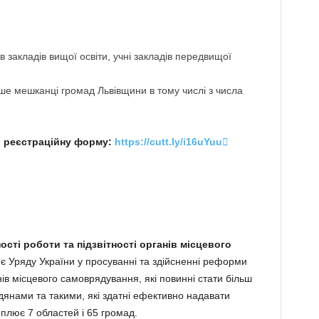
 закладів вищої освіти, учні закладів передвищої
ше мешканці громад Львівщини в тому числі з числа
и реєстраційну форму:
https://cutt.ly/i16uYuu

ті роботи та підзвітності органів місцевого
є Уряду України у просуванні та здійсненні реформи
ів місцевого самоврядування, які повинні стати більш
янами та такими, які здатні ефективно надавати
плює 7 областей і 65 громад.