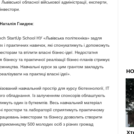
 Львівської обласної військової адміністрації, експерти,
інвестори.
Наталія Гнидюк
:
h StartUp School НУ «Львівська політехніка» задля
 і практичних навичок, які спонукатимуть і допоможуть
сторам та втілити власні бізнес-ідеї. Недостатня
 бізнесу та практичної реалізації бізнес-планів стримує
иємництва. Навчальні курси за цим грантом закладуть
лізувати на практиці власні ідеї».
зований навчальний простір для курсу біотехнології, ІТ
ного обладнання. Із залученням спонсорів облаштують
имуть один із буткемпів. Весь навчальний матеріал
ні простори та лабораторії сприятимуть практичному
рацювань інвесторам та бізнесу дозволить створити
ідприємництву 500 молодих осіб з різних громад