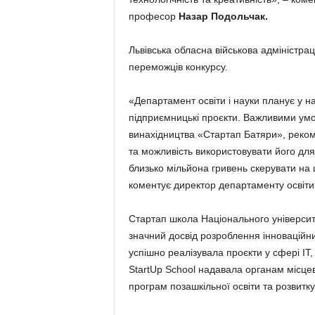
професор
Назар Подольчак.
Львівська обласна військова адміністрац
переможців конкурсу.
«Департамент освіти і науки планує у н
підприємницькі проєкти. Важливими умо
винахідництва «Стартап Батяри», рекоме
та можливість використовувати його дл
близько мільйона гривень скерувати на 
коментує директор департаменту освіти 
Cтартап школа Національного університе
значний досвід розроблення інноваційн
успішно реалізувала проєкти у сфері ІТ,
StartUp School надавала органам місцев
програм позашкільної освіти та розвитк