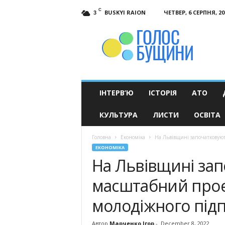
C
BUSKYI RAION
ЧЕТВЕР, 6 СЕРПНЯ, 20
3
Голос
Бущини
ІНТЕРВ’Ю
ІСТОРІЯ
АТО
КУЛЬТУРА
ЛИСТИ
ОСВІТА
Головна
Економіка
На Львівщині започатковую
ЕКОНОМІКА
На Львівщині за
масштабний проє
молодіжного під
Автор
Марченко Ігор
-
December 8, 2022