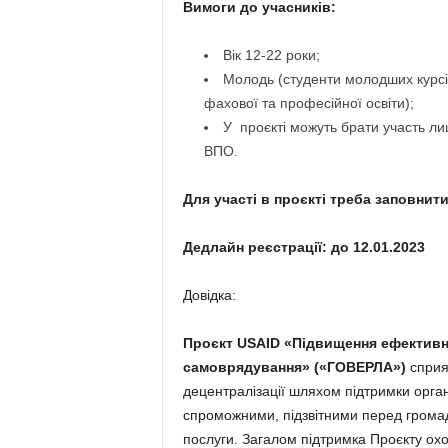
Вимоги до учасників:
Вік 12-22 роки;
Молодь (студенти молодших курсів
фахової та професійної освіти);
У проєкті можуть брати участь ли
ВПО.
Для участі в проєкті треба заповнит
Дедлайн реєстрації: до 12.01.2023
Довідка:
Проєкт USAID «Підвищення ефективнос
самоврядування» («ГОВЕРЛА»)
сприя
децентралізації шляхом підтримки орган
спроможними, підзвітними перед громад
послуги. Загалом підтримка Проєкту охо