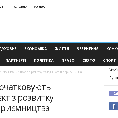
26
ГОЛОВНА
ПРО НАС
ДУХОВНЕ
ЕКОНОМІКА
ЖИТТЯ
ЗВЕРНЕННЯ
КОНК
ПАРТНЕРИ
ПОЛІТИКА
ПРАВО
СВЯТО
СПОРТ
Украї
ть масштабний проєкт з розвитку молодіжного підприємництва
Русс
початковують
Сл
кт з розвитку
приємництва