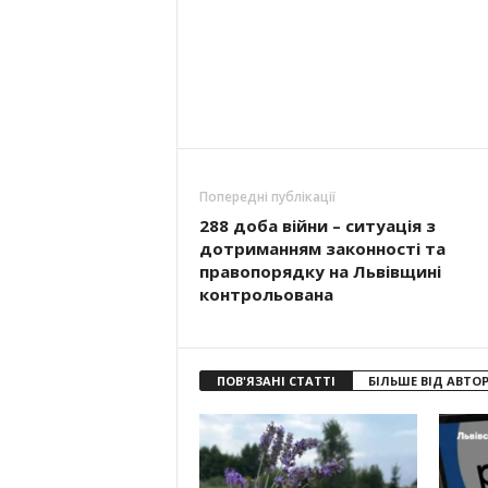
Попередні публікації
288 доба війни – ситуація з
дотриманням законності та
правопорядку на Львівщині
контрольована
ПОВ'ЯЗАНІ СТАТТІ
БІЛЬШЕ ВІД АВТО