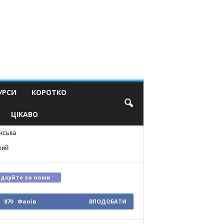
УРСИ
КОРОТКО
ЦІКАВО
нська
кий
ідкуйте за нами :
870
Фанів
ВПОДОБАТИ