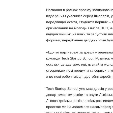
Навчання в рамках проєкту заплановано 
відбере 500 учасників серед школярів, у
передвищої освіти, студентів перших – 
орієнтований на молодь з числа ВПО, ал
підприємницькі навички та запустити вл
форматі, передбачені дводенні очні бут
«Вдячні партнерам за довіру у реалізаці
команди Tech Startup School. Розвиток 
оскільки це дає можливість знайти молод
створювати нові продукти та сервіси, як
а це нові робочі місця, достойні заробі
Tech Startup School уже має досвід у реал
департаментом освіти та науки Львівсько
Львова декілька років поспіль розвива
проєктах ми намагаємося насамперед ор
технологічність та креативність», – комен