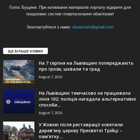
Голос Бущини. При копіюванні матеріалів порталу відкрите для
пошукових систем гіперпосилання обов'язове!
Зконтактуйтеся з нами:
vbuskcom@gmail.com
ЩЕ БІЛЬШЕ НОВИН
На 7 серпня на Львівщині попереджають
про грози, шквали та град
August 7, 2026
На Львівщині тимчасово не працювала
лінія 102: поліція нагадала альтернативні
способи...
August 7, 2026
У Жовкві після реставрації освятили
дерев’яну церкву Пресвятої Трійці –
пам’ятку...