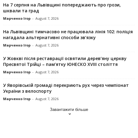
На 7 серпня на Львівщині попереджають про грози,
шквали та град
Марченко Ігор
-
August 7, 2026
На Львівщині тимчасово не працювала лінія 102: поліція
нагадала альтернативні способи зв’язку
Марченко Ігор
-
August 7, 2026
У Жовкві після реставрації освятили дерев’яну церкву
Пресвятої Трійці – пам’ятку ЮНЕСКО XVIII століття
Марченко Ігор
-
August 7, 2026
У Яворівській громаді перекриють рух через чемпіонат
України з велоспорту
Марченко Ігор
-
August 7, 2026
Завантажити більше