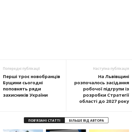
Попередні публікації
Наступна публікація
Перші троє новобранців
На Львівщині
Бущини сьогодні
розпочалось засідання
поповнять ряди
робочої підгрупи із
захисників України
розробки Стратегії
області до 2027 року
ПОВ'ЯЗАНІ СТАТТІ
БІЛЬШЕ ВІД АВТОРА