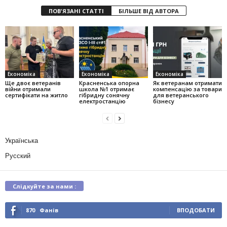
ПОВ'ЯЗАНІ СТАТТІ
БІЛЬШЕ ВІД АВТОРА
Економіка
Економіка
Економіка
Ще двоє ветеранів
Красненська опорна
Як ветеранам отримати
війни отримали
школа №1 отримає
компенсацію за товари
сертифікати на житло
гібридну сонячну
для ветеранського
електростанцію
бізнесу
Українська
Русский
Слідкуйте за нами :
870
Фанів
ВПОДОБАТИ