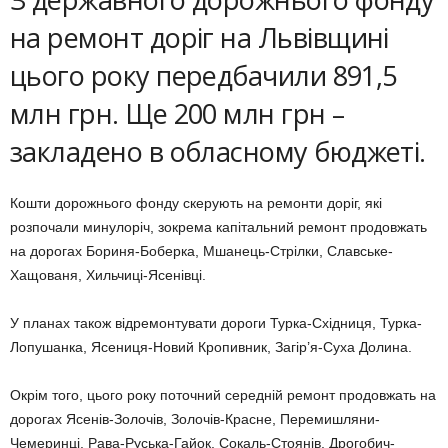
на ремонт доріг на Львівщині
цього року передбачили 891,5
млн грн. Ще 200 млн грн –
закладено в обласному бюджеті.
Кошти дорожнього фонду скерують на ремонти доріг, які
розпочали минулоріч, зокрема капітальний ремонт продовжать
на дорогах Бориня-Боберка, Мшанець-Стрілки, Славське-
Хащованя, Хильчиці-Ясенівці.
У планах також відремонтувати дороги Турка-Східниця, Турка-
Лопушанка, Ясениця-Новий Кропивник, Загір’я-Суха Долина.
Окрім того, цього року поточний середній ремонт продовжать на
дорогах Ясенів-Золочів, Золочів-Красне, Перемишляни-
Чемеринці, Рава-Руська-Гайок, Сокаль-Стоянів, Дрогобич-