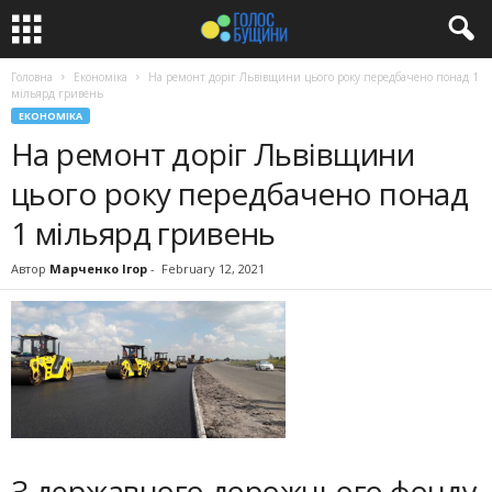
Головна
Економіка
На ремонт доріг Львівщини цього року передбачено понад 1
мільярд гривень
ЕКОНОМІКА
На ремонт доріг Львівщини
цього року передбачено понад
1 мільярд гривень
Автор
Марченко Ігор
-
February 12, 2021
З державного дорожнього фонду