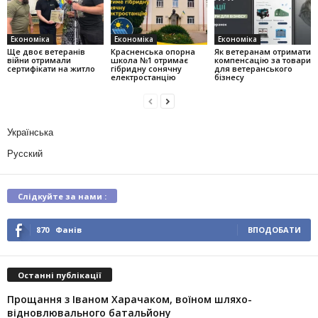
Економіка
Економіка
Економіка
Ще двоє ветеранів
Красненська опорна
Як ветеранам отримати
війни отримали
школа №1 отримає
компенсацію за товари
сертифікати на житло
гібридну сонячну
для ветеранського
електростанцію
бізнесу
Українська
Русский
Слідкуйте за нами :
870
Фанів
ВПОДОБАТИ
Останні публікації
Прощання з Іваном Харачаком, воїном шляхо-
відновлювального батальйону