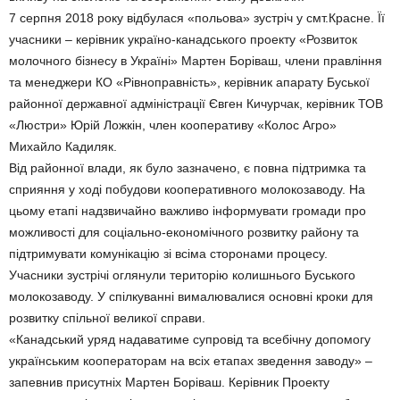
7 серпня 2018 року відбулася «польова» зустріч у смт.Красне. Її
учасники – керівник україно-канадського проекту «Розвиток
молочного бізнесу в Україні» Мартен Боріваш, члени правління
та менеджери КО «Рівноправність», керівник апарату Буської
районної державної адміністрації Євген Кичурчак, керівник ТОВ
«Люстри» Юрій Ложкін, член кооперативу «Колос Агро»
Михайло Кадиляк.
Від районної влади, як було зазначено, є повна підтримка та
сприяння у ході побудови кооперативного молокозаводу. На
цьому етапі надзвичайно важливо інформувати громади про
можливості для соціально-економічного розвитку району та
підтримувати комунікацію зі всіма сторонами процесу.
Учасники зустрічі оглянули територію колишнього Буського
молокозаводу. У спілкуванні вималювалися основні кроки для
розвитку спільної великої справи.
«Канадський уряд надаватиме супровід та всебічну допомогу
українським кооператорам на всіх етапах зведення заводу» –
запевнив присутніх Мартен Боріваш. Керівник Проекту