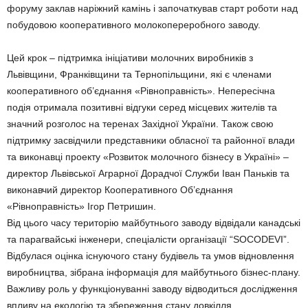
форуму заклав наріжний камінь і започаткував старт роботи над
побудовою кооперативного молокопереробного заводу.
Цей крок – підтримка ініціативи молочних виробників з
Львівщини, Франківщини та Тернопільщини, які є членами
кооперативного об’єднання «Рівноправність». Непересічна
подія отримала позитивні відгуки серед місцевих жителів та
значний розголос на теренах Західної України. Також свою
підтримку засвідчили представники обласної та районної влади
та виконавці проекту «Розвиток молочного бізнесу в Україні» –
директор Львівської Аграрної Дорадчої Служби Іван Паньків та
виконавчий директор Кооперативного Об’єднання
«Рівноправність» Ігор Петришин.
Від цього часу територію майбутнього заводу відвідали канадські
та парагвайські інженери, спеціалісти організації “SOCODEVI”.
Відбулася оцінка існуючого стану будівель та умов відновлення
виробництва, зібрана інформація для майбутнього бізнес-плану.
Важливу роль у функціонуванні заводу відводиться дослідження
впливу на екологію та збереження стану довкілля.