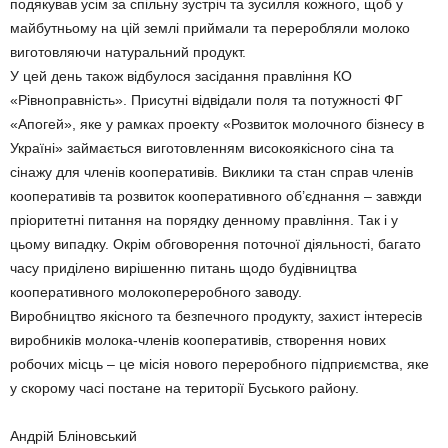
подякував усім за спільну зустріч та зусилля кожного, щоб у
майбутньому на цій землі приймали та переробляли молоко
виготовляючи натуральний продукт.
У цей день також відбулося засідання правління КО
«Рівноправність». Присутні відвідали поля та потужності ФГ
«Апогей», яке у рамках проекту «Розвиток молочного бізнесу в
Україні» займається виготовленням високоякісного сіна та
сінажу для членів кооперативів. Виклики та стан справ членів
кооперативів та розвиток кооперативного об’єднання – завжди
пріоритетні питання на порядку денному правління. Так і у
цьому випадку. Окрім обговорення поточної діяльності, багато
часу приділено вирішенню питань щодо будівництва
кооперативного молокопереробного заводу.
Виробництво якісного та безпечного продукту, захист інтересів
виробників молока-членів кооперативів, створення нових
робочих місць – це місія нового переробного підприємства, яке
у скорому часі постане на території Буського району.
Андрій Бліновський