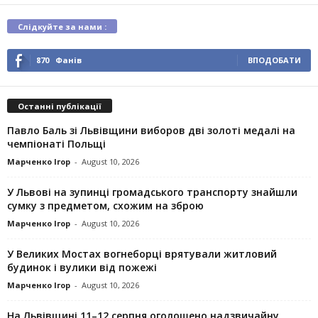
Слідкуйте за нами :
870
Фанів
ВПОДОБАТИ
Останні публікації
Павло Баль зі Львівщини виборов дві золоті медалі на
чемпіонаті Польщі
Марченко Ігор
-
August 10, 2026
У Львові на зупинці громадського транспорту знайшли
сумку з предметом, схожим на зброю
Марченко Ігор
-
August 10, 2026
У Великих Мостах вогнеборці врятували житловий
будинок і вулики від пожежі
Марченко Ігор
-
August 10, 2026
На Львівщині 11–12 серпня оголошено надзвичайну