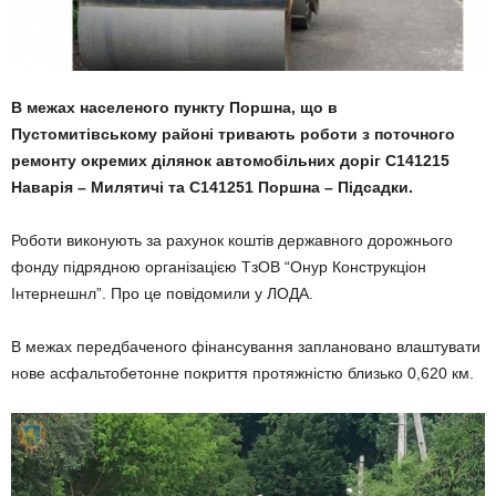
В межах населеного пункту Поршна, що в
Пустомитівському районі тривають роботи з поточного
ремонту окремих ділянок автомобільних доріг С141215
Наварія – Милятичі та С141251 Поршна – Підсадки.
Роботи виконують за рахунок коштів державного дорожнього
фонду підрядною організацією ТзОВ “Онур Конструкціон
Інтернешнл”. Про це повідомили у ЛОДА.
В межах передбаченого фінансування заплановано влаштувати
нове асфальтобетонне покриття протяжністю близько 0,620 км.