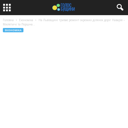
Головна
Економіка
На Львівщині триває ремонт окремих ділянок доріг Наварія –
Милятичі та Поршна...
ЕКОНОМІКА