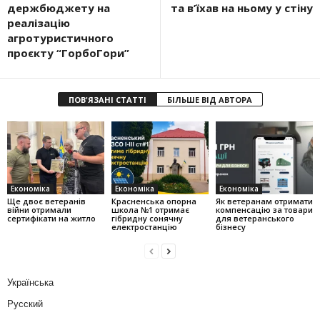
держбюджету на
та в’їхав на ньому у стіну
реалізацію
агротуристичного
проєкту “ГорбоГори”
ПОВ'ЯЗАНІ СТАТТІ
БІЛЬШЕ ВІД АВТОРА
Економіка
Економіка
Економіка
Ще двоє ветеранів
Красненська опорна
Як ветеранам отримати
війни отримали
школа №1 отримає
компенсацію за товари
сертифікати на житло
гібридну сонячну
для ветеранського
електростанцію
бізнесу
Українська
Русский