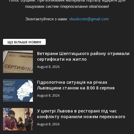
Голос Бущини. При копіюванні матеріалів порталу відкрите для
пошукових систем гіперпосилання обов'язове!
Зконтактуйтеся з нами:
vbuskcom@gmail.com
ЩЕ БІЛЬШЕ НОВИН
Ветерани Шептицького району отримали
сертифікати на житло
August 8, 2026
Гідрологічна ситуація на річках
Львівщини станом на 8:00 8 серпня
August 8, 2026
У центрі Львова в ресторані під час
конфлікту поранили ножем перехожого
August 8, 2026