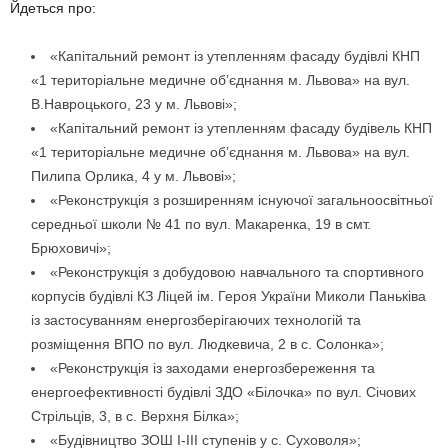
Йдеться про:
«Капітальний ремонт із утепленням фасаду будівлі КНП
«1 територіальне медичне об’єднання м. Львова» на вул.
В.Навроцького, 23 у м. Львові»;
«Капітальний ремонт із утепленням фасаду будівель КНП
«1 територіальне медичне об’єднання м. Львова» на вул.
Пилипа Орлика, 4 у м. Львові»;
«Реконструкція з розширенням існуючої загальноосвітньої
середньої школи № 41 по вул. Макаренка, 19 в смт.
Брюховичі»;
«Реконструкція з добудовою навчального та спортивного
корпусів будівлі КЗ Ліцей ім. Героя України Миколи Паньківа
із застосуванням енергозберігаючих технологій та
розміщення ВПО по вул. Людкевича, 2 в с. Солонка»;
«Реконструкція із заходами енергозбереження та
енергоефективності будівлі ЗДО «Білочка» по вул. Січових
Стрільців, 3, в с. Верхня Білка»;
«Будівництво ЗОШ І-ІІІ ступенів у с. Суховоля»;