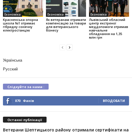
Економіка
Економіка
Економіка
Красненська опорна
Як ветеранам отримати
Львівський обласний
школа №1 отримає
компенсацію за товари
центр екстреної
гібридну сонячну
для ветеранського
меддопомоги отримав
електростанцію
бізнесу
навчальне
обладнання на 1,35
млн грн
Українська
Русский
Слідкуйте за нами :
870
Фанів
ВПОДОБАТИ
Останні публікації
Ветерани Шептицького району отримали сертифікати на